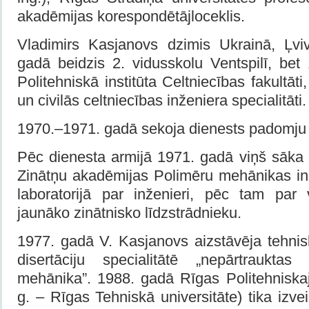
akadēmijas korespondētājloceklis.
Vladimirs Kasjanovs dzimis Ukrainā, Ļvi
gadā beidzis 2. vidusskolu Ventspilī, be
Politehniskā institūta Celtniecības fakultāti
un civilās celtniecības inženiera specialitāti.
1970.–1971. gadā sekoja dienests padomju 
Pēc dienesta armijā 1971. gadā viņš sāka 
Zinātņu akadēmijas Polimēru mehānikas in
laboratorijā par inženieri, pēc tam par
jaunāko zinātnisko līdzstrādnieku.
1977. gadā V. Kasjanovs aizstāvēja tehnis
disertāciju specialitātē „nepārtrauktas
mehānika”. 1988. gadā Rīgas Politehniskaj
g. – Rīgas Tehniskā universitāte) tika izve