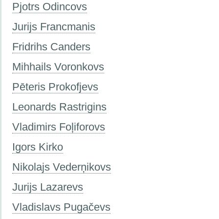
Pjotrs Odincovs
Jurijs Francmanis
Fridrihs Canders
Mihhails Voronkovs
Pēteris Prokofjevs
Leonards Rastrigins
Vladimirs Foļiforovs
Igors Kirko
Nikolajs Vederņikovs
Jurijs Lazarevs
Vladislavs Pugačevs