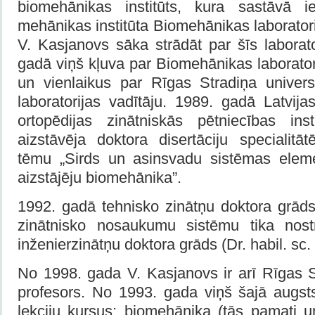
biomehānikas institūts, kura sastāvā i
mehānikas institūta Biomehānikas laborator
V. Kasjanovs sāka strādāt par šīs laborato
gadā viņš kļuva par Biomehānikas laborato
un vienlaikus par Rīgas Stradiņa univer
laboratorijas vadītāju. 1989. gadā Latvij
ortopēdijas zinātniskās pētniecības ins
aizstāvēja doktora disertāciju specialitā
tēmu „Sirds un asinsvadu sistēmas elem
aizstājēju biomehānika”.
1992. gadā tehnisko zinātņu doktora grāds
zinātnisko nosaukumu sistēmu tika nostri
inženierzinātņu doktora grāds (Dr. habil. sc. 
No 1998. gada V. Kasjanovs ir arī Rīgas S
profesors. No 1993. gada viņš šajā augst
lekciju kursus: biomehānika (tās pamati un