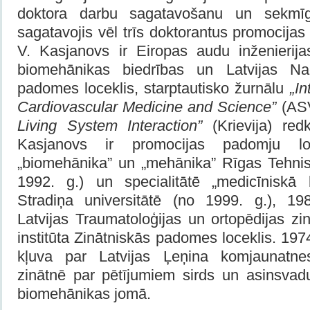
doktora darbu sagatavošanu un sekmī
sagatavojis vēl trīs doktorantus promocijas
V. Kasjanovs ir Eiropas audu inženierija
biomehānikas biedrības un Latvijas Na
padomes loceklis, starptautisko žurnālu
„In
Cardiovascular Medicine and Science”
(AS
Living System Interaction”
(Krievija) redk
Kasjanovs ir promocijas padomju loce
„biomehānika” un „mehānika” Rīgas Tehnisk
1992. g.) un specialitātē „medicīniskā
Stradiņa universitātē (no 1999. g.), 19
Latvijas Traumatoloģijas un ortopēdijas zi
institūta Zinātniskās padomes loceklis. 19
kļuva par Latvijas Ļeņina komjaunatne
zinātnē par pētījumiem sirds un asinsva
biomehānikas jomā.