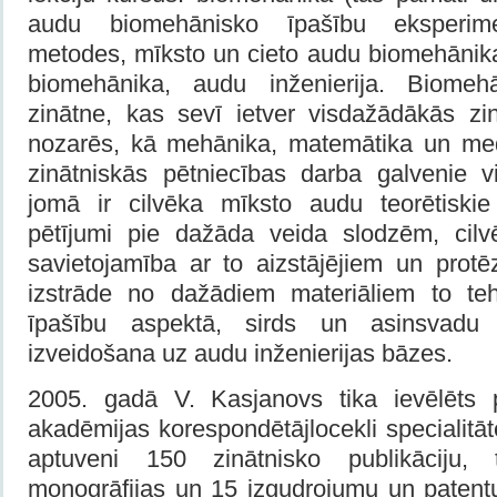
audu biomehānisko īpašību eksperime
metodes, mīksto un cieto audu biomehānika
biomehānika, audu inženierija. Biomeh
zinātne, kas sevī ietver visdažādākās zi
nozarēs, kā mehānika, matemātika un med
zinātniskās pētniecības darba galvenie v
jomā ir cilvēka mīksto audu teorētiskie
pētījumi pie dažāda veida slodzēm, cilv
savietojamība ar to aizstājējiem un protē
izstrāde no dažādiem materiāliem to teh
īpašību aspektā, sirds un asinsvadu
izveidošana uz audu inženierijas bāzes.
2005. gadā V. Kasjanovs tika ievēlēts p
akadēmijas korespondētājlocekli specialitāt
aptuveni 150 zinātnisko publikāciju, 
monogrāfijas un 15 izgudrojumu un patentu