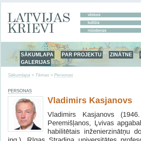
SĀKUMLAPA
PAR PROJEKTU
ZINĀTNE
GALERIJAS
Sākumlapa
> Tēmas >
Personas
PERSONAS
Vladimirs Kasjanovs
Vladimirs Kasjanovs (1946
Peremišļanos, Ļvivas apgaba
habilitētais inženierzinātņu d
ing.), Rīgas Stradiņa universitātes profes