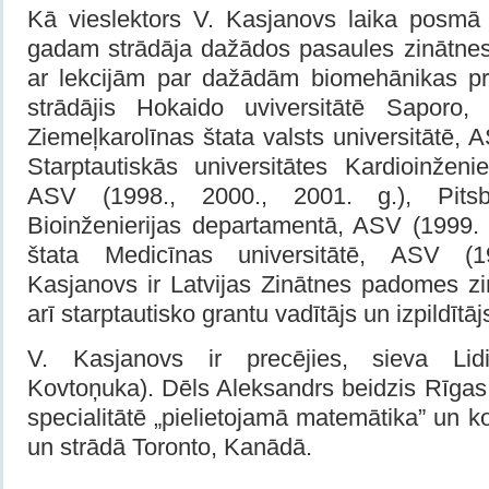
Kā vieslektors V. Kasjanovs laika posmā
gadam strādāja dažādos pasaules zinātnes
ar lekcijām par dažādām biomehānikas pr
strādājis Hokaido uviversitātē Saporo,
Ziemeļkarolīnas štata valsts universitātē, 
Starptautiskās universitātes Kardioinženie
ASV (1998., 2000., 2001. g.), Pitsbu
Bioinženierijas departamentā, ASV (1999. 
štata Medicīnas universitātē, ASV (1
Kasjanovs ir Latvijas Zinātnes padomes zi
arī starptautisko grantu vadītājs un izpildītāj
V. Kasjanovs ir precējies, sieva Lid
Kovtoņuka). Dēls Aleksandrs beidzis Rīgas 
specialitātē „pielietojamā matemātika” un 
un strādā Toronto, Kanādā.