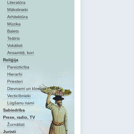
Literatūra
Mākslinieki
Arhitektūra
Mūzika
Balets
Teātris
Vokālisti
Ansambļi, kori
Reliģija
Pareizticība
Hierarhi
Priesteri
Dievnami un klosteri
Vecticībnieki
Lūgšanu nami
Sabiedrība
Prese, radio, TV
Žurnālisti
Juristi