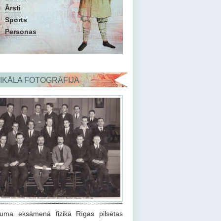
Ārsti
Sports
Personas
IKĀLA FOTOGRĀFIJA
iduma eksāmenā fizikā Rīgas pilsētas