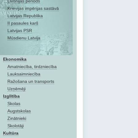
Livonijas periods
Krievijas impērijas sastāvā
Latvijas Republika
II pasaules karš
Latvijas PSR
Mūsdienu Latvija
Ekonomika
Amatniecība, tirdzniecība
Lauksaimniecība
Ražošana un transports
Uzņēmēji
Izglītība
Skolas
Augstskolas
Zinātnieki
Skolotāji
Kultūra