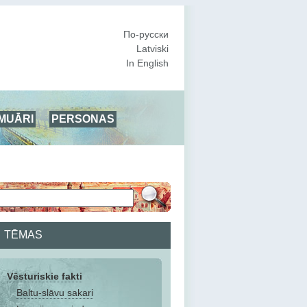
По-русски
Latviski
In English
MUĀRI
PERSONAS
TĒMAS
Vēsturiskie fakti
Baltu-slāvu sakari