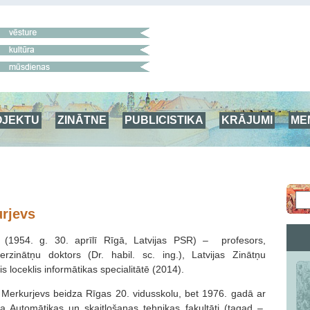
OJEKTU
ZINĀTNE
PUBLICISTIKA
KRĀJUMI
ME
urjevs
s (1954. g. 30. aprīlī Rīgā, Latvijas PSR) – profesors,
nierzinātņu doktors (Dr. habil. sc. ing.), Latvijas Zinātņu
s loceklis informātikas specialitātē (2014).
 Merkurjevs beidza Rīgas 20. vidusskolu, bet 1976. gadā ar
ūta Automātikas un skaitļošanas tehnikas fakultāti (tagad –