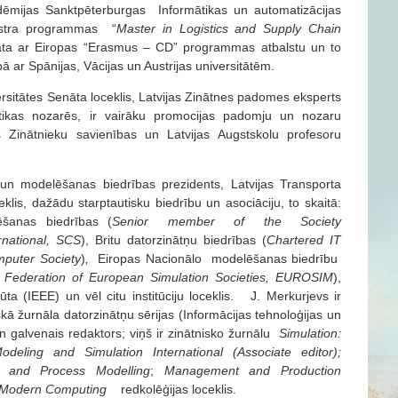
kadēmijas Sanktpēterburgas Informātikas un automatizācijas
aģistra programmas “
Master in Logistics and Supply Chain
rādāta ar Eiropas “Erasmus – CD” programmas atbalstu un to
ā ar Spānijas, Vācijas un Austrijas universitātēm.
ersitātes Senāta loceklis, Latvijas Zinātnes padomes eksperts
stikas nozarēs, ir vairāku promocijas padomju un nozaru
s Zinātnieku savienības un Latvijas Augstskolu profesoru
s un modelēšanas biedrības prezidents, Latvijas Transporta
ceklis, dažādu starptautisku biedrību un asociāciju, to skaitā:
ēšanas biedrības (
Senior member of the Society
ational,
SCS
), Britu datorzinātņu biedrības (
Chartered IT
mputer Society
)
,
Eiropas Nacionālo modelēšanas biedrību
Federation of European Simulation Societies, EUROSIM
),
itūta (IEEE) un vēl citu institūciju loceklis. J. Merkurjevs ir
kā žurnāla datorzinātņu sērijas (Informācijas tehnoloģijas un
n galvenais redaktors; viņš ir zinātnisko žurnālu
Simulation:
deling and Simulation International (Associate editor);
on and Process Modelling
;
Management and Production
f Modern Computing
redkolēģijas loceklis.