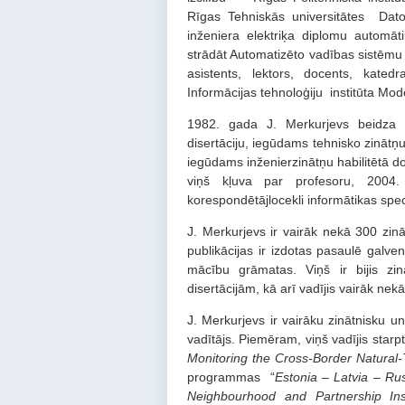
Rīgas Tehniskās universitātes Dator
inženiera elektriķa diplomu automāt
strādāt Automatizēto vadības sistēmu k
asistents, lektors, docents, kated
Informācijas tehnoloģiju institūta Mo
1982. gada J. Merkurjevs beidza a
disertāciju, iegūdams tehnisko zinātņu
iegūdams inženierzinātņu habilitētā do
viņš kļuva par profesoru, 2004.
korespondētājlocekli informātikas speci
J. Merkurjevs ir vairāk nekā 300 zināt
publikācijas ir izdotas pasaulē galve
mācību grāmatas. Viņš ir bijis zin
disertācijām, kā arī vadījis vairāk nek
J. Merkurjevs ir vairāku zinātnisku un
vadītājs. Piemēram, viņš vadījis star
Monitoring the Cross-Border Natural
programmas “
Estonia – Latvia – R
Neighbourhood and Partnership I