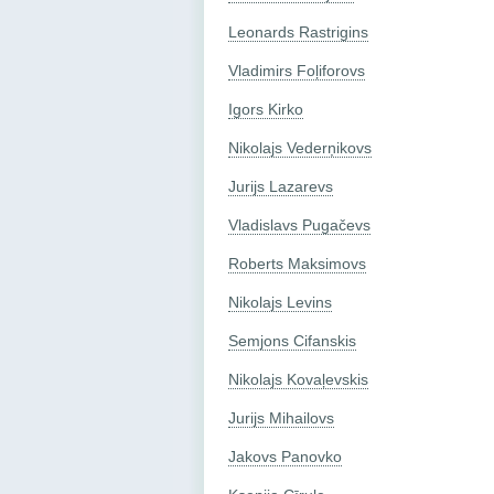
Leonards Rastrigins
Vladimirs Foļiforovs
Igors Kirko
Nikolajs Vederņikovs
Jurijs Lazarevs
Vladislavs Pugačevs
Roberts Maksimovs
Nikolajs Levins
Semjons Cifanskis
Nikolajs Kovaļevskis
Jurijs Mihailovs
Jakovs Panovko