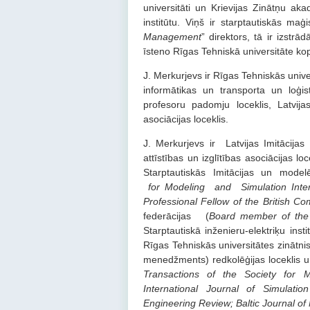
universitāti un Krievijas Zinātņu a
institūtu. Viņš ir starptautiskās m
Management
” direktors, tā ir izst
īsteno Rīgas Tehniskā universitāte kop
J. Merkurjevs ir Rīgas Tehniskās univ
informātikas un transporta un loģi
profesoru padomju loceklis, Latvija
asociācijas loceklis.
J. Merkurjevs ir Latvijas Imitācija
attīstības un izglītības asociācijas lo
Starptautiskās Imitācijas un model
for Modeling and Simulation Intern
Professional Fellow
of the British Co
federācijas (
Board member of the 
Starptautiskā inženieru-elektriķu inst
Rīgas Tehniskās universitātes zinātnis
menedžments) redkolēģijas loceklis u
Transactions of the Society for Mo
International Journal of Simulati
Engineering Review; Baltic Journal o