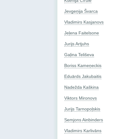
Ksenija Cīrule
Jevgeņija Švarca
Vladimirs Kasjanovs
Jeļena Faitelsone
Jurijs Artjuhs
Gaļina Teliševa
Boriss Kameņeckis
Eduārds Jakubaitis
Nadežda Kaškina
Viktors Mironovs
Jurijs Tarnopoļskis
Semjons Ainbinders
Vladimirs Karlivāns