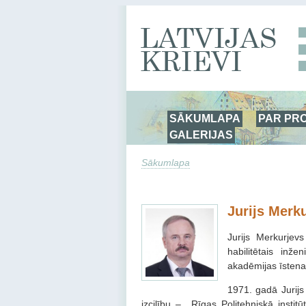
SĀKUMLAPA
PAR PR
GALERIJAS
Sākumlapa
Jurijs Merk
Jurijs Merkurjev
habilitētais inže
akadēmijas īstenai
1971. gadā Jurijs
izcilību – Rīgas Politehniskā instit