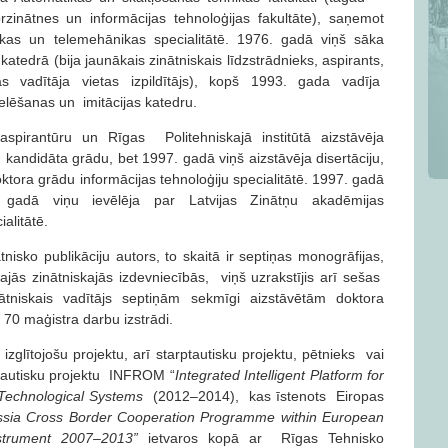
zinātnes un informācijas tehnoloģijas fakultāte), saņemot
ikas un telemehānikas specialitātē. 1976. gadā viņš sāka
atedrā (bija jaunākais zinātniskais līdzstrādnieks, aspirants,
ras vadītāja vietas izpildītājs), kopš 1993. gada vadīja
delēšanas un imitācijas katedru.
spirantūru un Rīgas Politehniskajā institūtā aizstāvēja
 kandidāta grādu, bet 1997. gadā viņš aizstāvēja disertāciju,
ktora grādu informācijas tehnoloģiju specialitātē. 1997. gadā
 gadā viņu ievēlēja par Latvijas Zinātņu akadēmijas
alitātē.
nisko publikāciju autors, to skaitā ir septiņas monogrāfijas,
najās zinātniskajās izdevniecībās, viņš uzrakstījis arī sešas
ātniskais vadītājs septiņām sekmīgi aizstāvētām doktora
ā 70 maģistra darbu izstrādi.
 izglītojošu projektu, arī starptautisku projektu, pētnieks vai
ptautisku projektu INFROM “
Integrated Intelligent Platform for
-Technological Systems
(2012–2014), kas īstenots Eiropas
ussia Cross Border Cooperation Programme within European
nstrument 2007–2013”
ietvaros kopā ar Rīgas Tehnisko