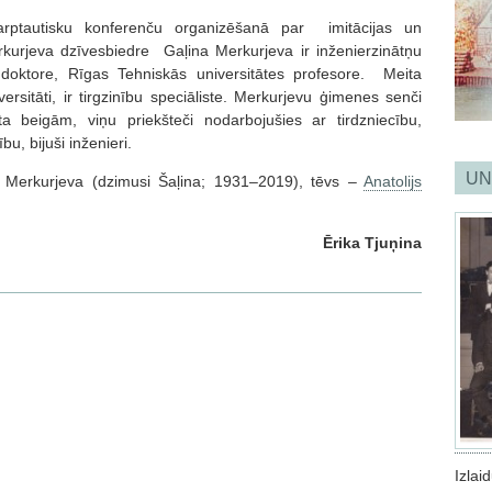
tarptautisku konferenču organizēšanā par imitācijas un
kurjeva dzīvesbiedre Gaļina Merkurjeva ir inženierzinātņu
u doktore, Rīgas Tehniskās universitātes profesore. Meita
ersitāti, ir tirgzinību speciāliste. Merkurjevu ģimenes senči
a beigām, viņu priekšteči nodarbojušies ar tirdzniecību,
bu, bijuši inženieri.
UN
ja Merkurjeva (dzimusi Šaļina; 1931–2019), tēvs –
Anatolijs
Ērika Tjuņina
Izla