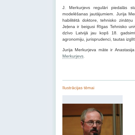
J. Merkurjevs regulāri piedalās s
modelēšanas jautājumiem. Jurija Mer
habilitētā doktore, tehnisko zinātņ
Jeļena ir beigusi Rīgas Tehnisko univ
dzīvo Latvijā jau kopš 18. gadsimt
agronomiju, jurisprudenci, tautas izglītī
Jurija Merkurjeva māte ir Anastasi
Merkurjevs
.
Ilustrācijas tēmai