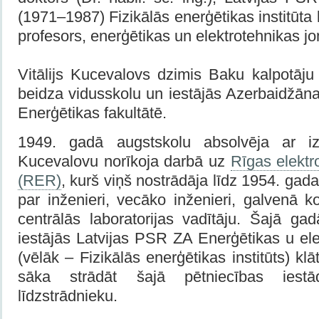
(1971–1987) Fizikālās enerģētikas institūta l
profesors, enerģētikas un elektrotehnikas jo
Vitālijs Kucevalovs dzimis Baku kalpotāj
beidza vidusskolu un iestājās Azerbaidžānas
Enerģētikas fakultātē.
1949. gadā augstskolu absolvēja ar izci
Kucevalovu norīkoja darbā uz
Rīgas elekt
(RER)
, kurš viņš nostrādāja līdz 1954. g
par inženieri, vecāko inženieri, galvenā ko
centrālās laboratorijas vadītāju. Šajā ga
iestājās Latvijas PSR ZA Enerģētikas u elek
(vēlāk – Fizikālās enerģētikas institūts) kl
sāka strādāt šajā pētniecības iestā
līdzstrādnieku.