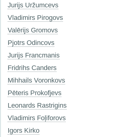
Jurijs Uržumcevs
Vladimirs Pirogovs
Valērijs Gromovs
Pjotrs Odincovs
Jurijs Francmanis
Fridrihs Canders
Mihhails Voronkovs
Pēteris Prokofjevs
Leonards Rastrigins
Vladimirs Foļiforovs
Igors Kirko