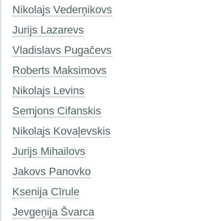
Nikolajs Vederņikovs
Jurijs Lazarevs
Vladislavs Pugačevs
Roberts Maksimovs
Nikolajs Levins
Semjons Cifanskis
Nikolajs Kovaļevskis
Jurijs Mihailovs
Jakovs Panovko
Ksenija Cīrule
Jevgeņija Švarca