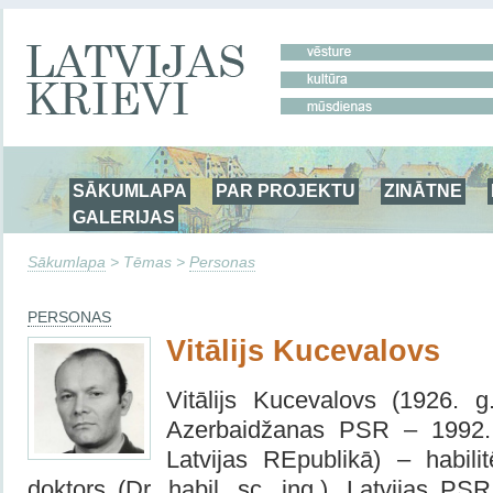
SĀKUMLAPA
PAR PROJEKTU
ZINĀTNE
GALERIJAS
Sākumlapa
> Tēmas >
Personas
PERSONAS
Vitālijs Kucevalovs
Vitālijs Kucevalovs (1926.
Azerbaidžanas PSR – 1992. 
Latvijas REpublikā) – habilit
doktors (Dr. habil. sc. ing.), Latvijas P