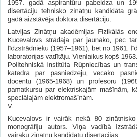
1957. gadā aspirantūru pabeidza un 19
disertāciju tehnisko zinātņu kandidāta gr
gadā aizstāvēja doktora disertāciju.
Latvijas Zinātņu akadēmijas Fizikālās ene
Kucevalovs strādāja par jaunāko, pēc ta
līdzstrādnieku (1957–1961), bet no 1961. l
laboratorijas vadītāju. Vienlaikus kopš 196
Politehniskā institūta Rūpniecības un trans
katedrā par pasniedzēju, vecāko pasni
docentu (1965-1968) un profesoru (1968
pamatkursu par elektriskajām mašīnām, k
speciālajām elektromašīnām.
V.
Kucevalovs ir vairāk nekā 80 zinātnisko r
monogrāfiju autors. Viņa vadībā izstrād
vairāku zinātņu kandidātu disertācijas.