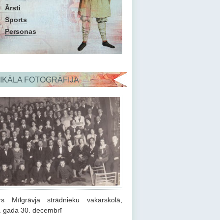
Ārsti
Sports
Personas
IKĀLA FOTOGRĀFIJA
rs Mīlgrāvja strādnieku vakarskolā,
. gada 30. decembrī