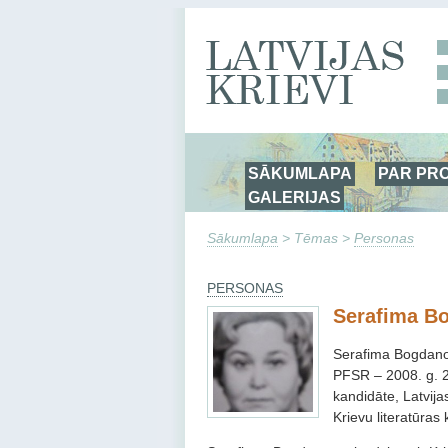
SĀKUMLAPA
PAR PR
GALERIJAS
Sākumlapa
> Tēmas >
Personas
PERSONAS
Serafima B
Serafima Bogdanov
PFSR – 2008. g. 2
kandidāte, Latvijas
Krievu literatūras