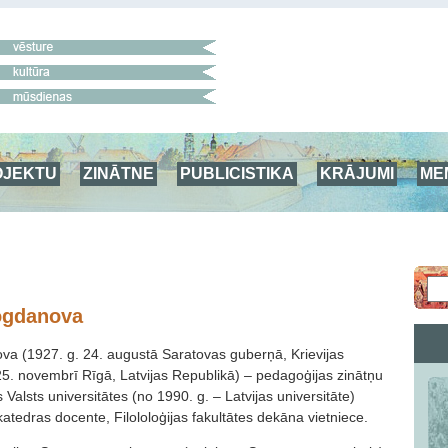
OJEKTU
ZINĀTNE
PUBLICISTIKA
KRĀJUMI
ME
ogdanova
a (1927. g. 24. augustā Saratovas guberņā, Krievijas
5. novembrī Rīgā, Latvijas Republikā) – pedagoģijas zinātņu
 Valsts universitātes (no 1990. g. – Latvijas universitāte)
 katedras docente, Filololoģijas fakultātes dekāna vietniece.