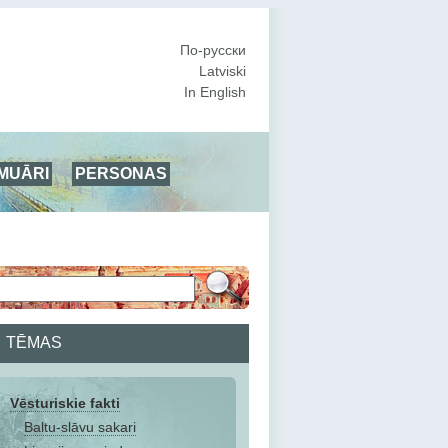
По-русски
Latviski
In English
MUĀRI
PERSONAS
TĒMAS
Vēsturiskie fakti
Baltu-slāvu sakari