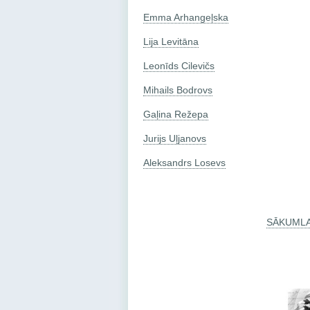
Emma Arhangeļska
Lija Levitāna
Leonīds Cilevičs
Mihails Bodrovs
Gaļina Režepa
Jurijs Uļjanovs
Aleksandrs Losevs
SĀKUML