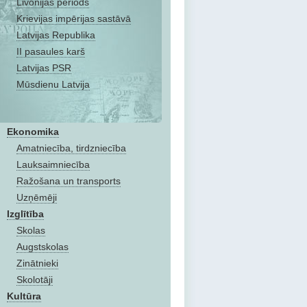
Livonijas periods
Krievijas impērijas sastāvā
Latvijas Republika
II pasaules karš
Latvijas PSR
Mūsdienu Latvija
Ekonomika
Amatniecība, tirdzniecība
Lauksaimniecība
Ražošana un transports
Uzņēmēji
Izglītība
Skolas
Augstskolas
Zinātnieki
Skolotāji
Kultūra