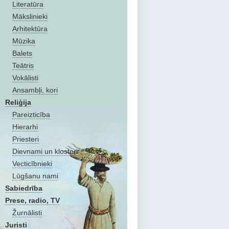
Literatūra
Mākslinieki
Arhitektūra
Mūzika
Balets
Teātris
Vokālisti
Ansambļi, kori
Reliģija
Pareizticība
Hierarhi
Priesteri
Dievnami un klosteri
Vecticībnieki
Lūgšanu nami
Sabiedrība
Prese, radio, TV
Žurnālisti
Juristi