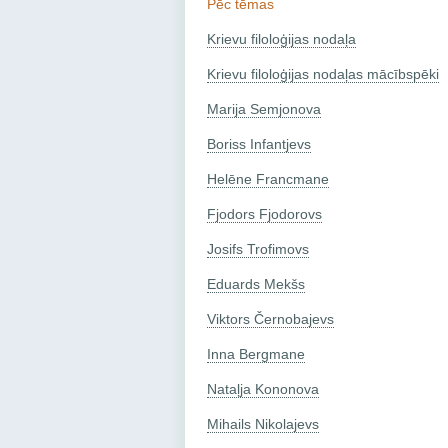
Pēc tēmas
Krievu filoloģijas nodaļa
Krievu filoloģijas nodaļas mācībspēki
Marija Semjonova
Boriss Infantjevs
Helēne Francmane
Fjodors Fjodorovs
Josifs Trofimovs
Eduards Mekšs
Viktors Černobajevs
Inna Bergmane
Nataļja Kononova
Mihails Nikolajevs