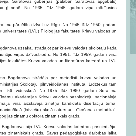
evijā, Saratovas guberņas (palaban Saratovas apgabals)
ēdņa ģimenē. No 1935. līdz 1945. gadam viņa mācījusies
afima pārcēlās dzīvot uz Rīgu. No 1945. līdz 1950. gadam
s universitātes (LVU) Filoloģijas fakultātes Krievu valodas un
danova uzsāka, strādājot par krievu valodas skolotāju kādā
 dienējis viņas dzīvesbiedrs. No 1951. līdz 1959. gadam viņa
jas fakultātes Krievu valodas un literatūras katedrā un LVU
ma Bogdanova strādāja par metodisti krievu valodas un
ministrijas Skolotāju pilnveidošanas institūtā. Līdztekus tam
un 56. vidusskolā. No 1975. līdz 1980. gadam Serafima
nātņu akadēmijas Krievu valodas pasniedzēju nacionālajā
aijā viņa aizstāvēja zinātņu kandidāta disertāciju tēmā:
nacionālajā (latviešu) skolā saturs un rīkošanas metodika”.
goģijas zinātņu doktora zinātniskais grāds.
 Bogdanova bija LVU Krievu valodas katedras pasniedzēja.
ntes zinātniskais grāds. Savas pedagoģiskās darbības laikā