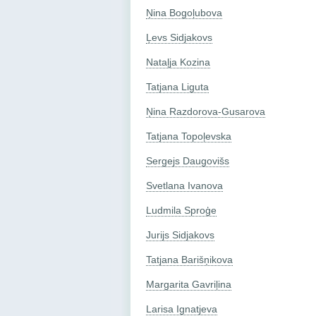
Ņina Bogoļubova
Ļevs Sidjakovs
Nataļja Kozina
Tatjana Liguta
Ņina Razdorova-Gusarova
Tatjana Topoļevska
Sergejs Daugovišs
Svetlana Ivanova
Ludmila Sproģe
Jurijs Sidjakovs
Tatjana Barišņikova
Margarita Gavriļina
Larisa Ignatjeva