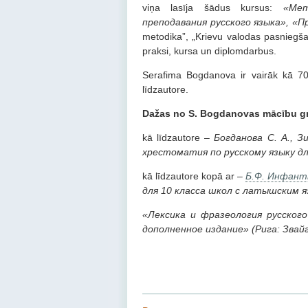
viņa lasīja šādus kursus:
«Мет
преподавания русского языка», «П
metodika”, „Krievu valodas pasniegša
praksi, kursa un diplomdarbus.
Serafima Bogdanova ir vairāk kā 70
līdzautore.
Dažas no S. Bogdanovas mācību 
kā līdzautore –
Богданова С. А., Зи
хрестоматия по русскому языку д
kā līdzautore kopā ar –
Б.Ф. Инфант
для 10 класса школ с латышским яз
«Лексика и фразеология русского
дополненное издание» (Рига: Звайг