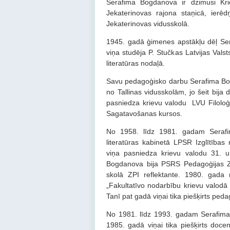
Serafima Bogdanova ir dzimusi Kri
Jekaterinovas rajona staņicā, ier
Jekaterinovas vidusskolā.
1945. gadā ģimenes apstākļu dēļ Ser
viņa studēja P. Stučkas Latvijas Valst
literatūras nodaļā.
Savu pedagoģisko darbu Serafima Bog
no Tallinas vidusskolām, jo šeit bija
pasniedza krievu valodu LVU Filoloģi
Sagatavošanas kursos.
No 1958. līdz 1981. gadam Serafi
literatūras kabinetā LPSR Izglītības 
viņa pasniedza krievu valodu 31. 
Bogdanova bija PSRS Pedagoģijas Zi
skolā ZPI reflektante. 1980. gada m
„Fakultatīvo nodarbību krievu valodā 
Tanī pat gadā viņai tika piešķirts peda
No 1981. līdz 1993. gadam Serafima
1985. gadā viņai tika piešķirts doce