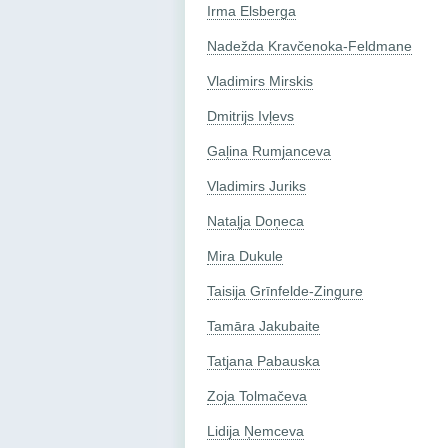
Irma Elsberga
Nadežda Kravčenoka-Feldmane
Vladimirs Mirskis
Dmitrijs Ivļevs
Gaļina Rumjanceva
Vladimirs Juriks
Nataļja Doņeca
Mira Dukule
Taisija Grīnfelde-Zingure
Tamāra Jakubaite
Tatjana Pabauska
Zoja Tolmačeva
Lidija Ņemceva