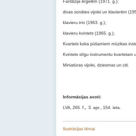
Fantāzija ērģelēm (1971. g.);
divas sonātes vijolei un klavierēm (195
klavieru
trio
(1963. g.);
klavieru
kvintets
(1965. g.);
Kvartets koka pūšamiem mūzikas inst
Kvintets stīgu instrumentu kvartetam 
Miniatūras vijolei, dziesmas un citi.
Informācijas avoti:
LVA, 265. f.
,
3. apr., 154. ieta.
Ilustrācijas tēmai