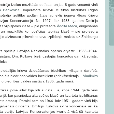
strēja izcilas muzikālās dotības, un jau 8 gadu vecumā viņš
a Bankoviča
, Imperatora Krievu Mūzikas biedrības Rīgas
pārējo izglītību apdāvinātais jauneklis ieguva Rīgas Krievu
tvijas Konservatorijā. No 1927. līdz 1933. gadam Dmitrijs
as vijoļspēles klasē – pie profesora
Ādolfa Meca
, diriģēšanas
un muzikālās kompozīcijas teorijas klasē – pie profesora
is aizbrauca pilnveidot savu izpildītāja mākslu uz Zalcburgu
vs spēlēja Latvijas Nacionālās operas orķestrī; 1938–1944.
istars. Dm. Kuļkovs bieži uzstajās koncertos gan kā solists,
ieks.
piedalījās krievu dziedāšanas biedrības «Bajan» darbībā;
no šīs biedrības valdes locekļiem (priekšsēdētājs –
Vladimirs
s no biedrības valdes sastāva 1936. gada maijā.
zikas jomā allaž bija ļoti augsta. Tā, kops 1944. gada viņš
orijā, kur pasniedza alta spēles klasē un kvarteta izpildīšanas
ta amatu). Paralēli tam no 1944. līdz 1951. gadam viņš bija
lvenais diriģents. Dmitrijs Kuļkovs aktīvi koncertēja arī kā
ta partiju Latvijas Konservatorijas kvartetā visā šā kvarteta