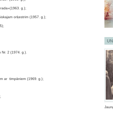
rada»(1963. g.);
iskajam orķestrim (1957. g.);
5);
UN
 Nr. 2 (1974. g.).
rim ar timpāniem (1969. g.);
;
Jaun