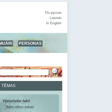
По-русски
Latviski
In English
MUĀRI
PERSONAS
TĒMAS
Vēsturiskie fakti
Baltu-slāvu sakari