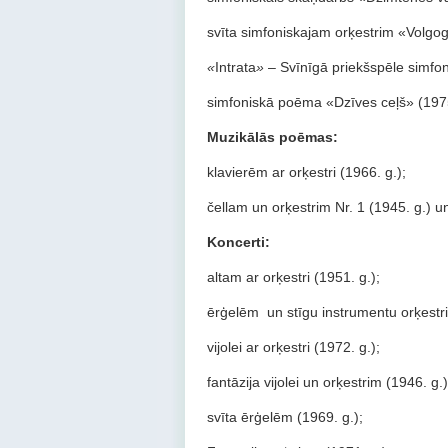
svīta simfoniskajam orķestrim «Volgog
«
Intrata
»
– Svīnīgā priekšspēle simfon
simfoniskā poēma «Dzīves ceļš» (197
Muzikālās poēmas:
klavierēm ar orķestri
(1966. g.);
čellam un orķestrim Nr. 1 (1945. g.) un
Koncerti:
аltam ar orķestri (1951. g.);
ērģelēm
un stīgu instrumentu orķest
vijolei ar orķestri (1972. g.);
fantāzija vijolei un orķestrim (1946. g.)
svīta ērģelēm (1969. g.);