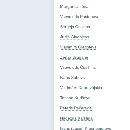
Margarita Tūna
Vsevolods Pastuhovs
Sergejs Osokins
Jurijs Glagoļevs
Vladimirs Glagoļevs
Ženija Brūgāne
Vsevolods Češihins
Ivans Suhovs
Voldmārs Dobrovoļskis
Tatjana Kuriševa
Pēteris Pečerskis
Nadežda Kārkliņa
Ivans (Jānis) Krasnopjorovs