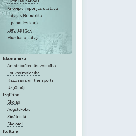
Livonijas periods
Krievijas impērijas sastāvā
Latvijas Republika
II pasaules karš
Latvijas PSR
Mūsdienu Latvija
Ekonomika
Amatniecība, tirdzniecība
Lauksaimniecība
Ražošana un transports
Uzņēmēji
Izglītība
Skolas
Augstskolas
Zinātnieki
Skolotāji
Kultūra