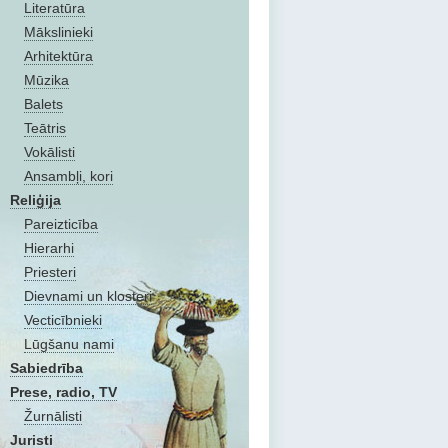
Literatūra
Mākslinieki
Arhitektūra
Mūzika
Balets
Teātris
Vokālisti
Ansambļi, kori
Reliģija
Pareizticība
Hierarhi
Priesteri
Dievnami un klosteri
Vecticībnieki
Lūgšanu nami
Sabiedrība
Prese, radio, TV
Žurnālisti
Juristi