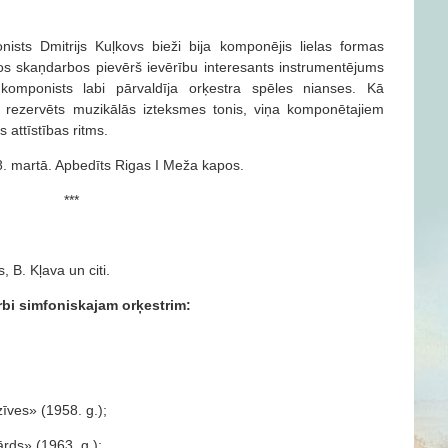
sts Dmitrijs Kuļkovs bieži bija komponējis lielas formas
os skaņdarbos pievērš ievērību interesants instrumentējums
 komponists labi pārvaldīja orķestra spēles nianses. Kā
rezervēts muzikālās izteksmes tonis, viņa komponētajiem
 attīstības ritms.
8. martā. Apbedīts Rigas I Meža kapos.
***
, B. Kļava un citi.
bi simfoniskajam orķestrim:
īves» (1958. g.);
rds» (1963. g.);