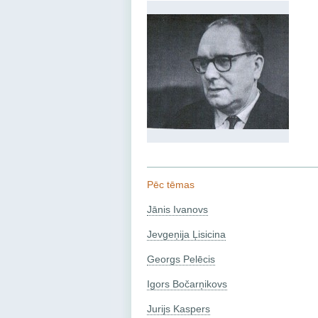
Pēc tēmas
Jānis Ivanovs
Jevgeņija Ļisicina
Georgs Pelēcis
Igors Bočarņikovs
Jurijs Kaspers