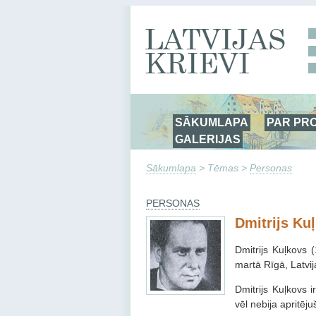
SĀKUMLAPA
PAR PR
GALERIJAS
Sākumlapa
> Tēmas >
Personas
PERSONAS
Dmitrijs Ku
Dmitrijs Kuļkovs 
martā Rīgā, Latvij
Dmitrijs Kuļkovs 
vēl nebija apritēju