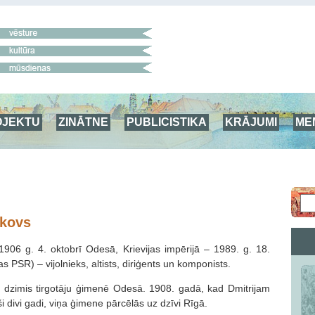
OJEKTU
ZINĀTNE
PUBLICISTIKA
KRĀJUMI
ME
ļkovs
(1906 g. 4. oktobrī Odesā, Krievijas impērijā – 1989. g. 18.
as PSR) – vijolnieks, altists, diriģents un komponists.
ir dzimis tirgotāju ģimenē Odesā. 1908. gadā, kad Dmitrijam
ši divi gadi, viņa ģimene pārcēlās uz dzīvi Rīgā.