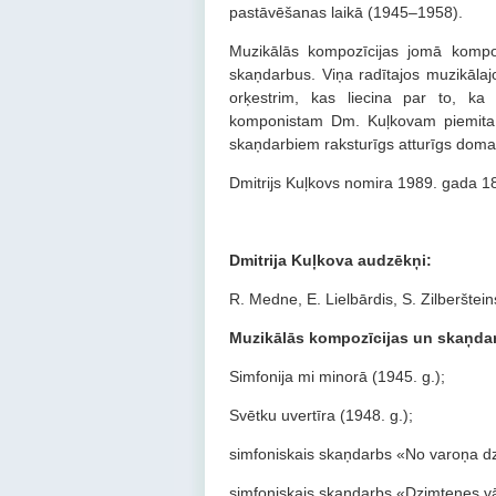
pastāvēšanas laikā (1945–1958).
Muzikālās kompozīcijas jomā komponi
skaņdarbus. Viņa radītajos muzikālaj
orķestrim, kas liecina par to, ka
komponistam Dm. Kuļkovam piemita 
skaņdarbiem raksturīgs atturīgs domas
Dmitrijs Kuļkovs nomira 1989. gada 1
Dmitrija Kuļkova audzēkņi
:
R. Medne, E. Lielbārdis, S. Zilberšteins
Muzikālās kompozīcijas un skaņdar
Simfonija mi minorā (1945. g.);
Svētku uvertīra (1948. g.);
simfoniskais skaņdarbs «No varoņa dz
simfoniskais skaņdarbs «Dzimtenes vā