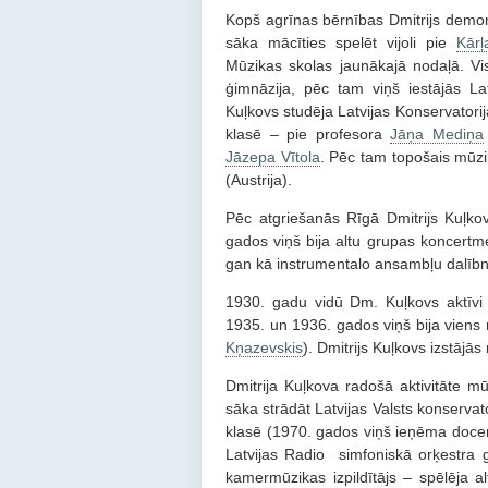
Kopš agrīnas bērnības Dmitrijs demon
sāka mācīties spelēt vijoli pie
Kārļ
Mūzikas skolas jaunākajā nodaļā. Vis
ģimnāzija, pēc tam viņš iestājās La
Kuļkovs studēja Latvijas Konservatorij
klasē – pie profesora
Jāņa Mediņa
Jāzepa Vītola
. Pēc tam topošais mūziķ
(Austrija).
Pēc atgriešanās Rīgā Dmitrijs Kuļko
gados viņš bija altu grupas koncertme
gan kā instrumentalo ansambļu dalībn
1930. gadu vidū Dm. Kuļkovs aktīvi 
1935. un 1936. gados viņš bija viens 
Kņazevskis
). Dmitrijs Kuļkovs izstājā
Dmitrija Kuļkova radošā aktivitāte mū
sāka strādāt Latvijas Valsts konservat
klasē (1970. gados viņš ieņēma docen
Latvijas Radio simfoniskā orķestra ga
kamermūzikas izpildītājs – spēlēja al