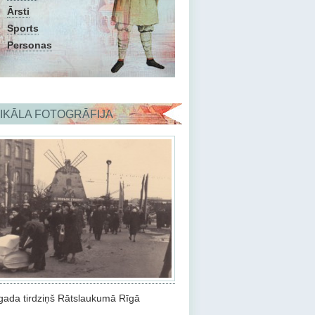
Ārsti
Sports
Personas
IKĀLA FOTOGRĀFIJA
gada tirdziņš Rātslaukumā Rīgā