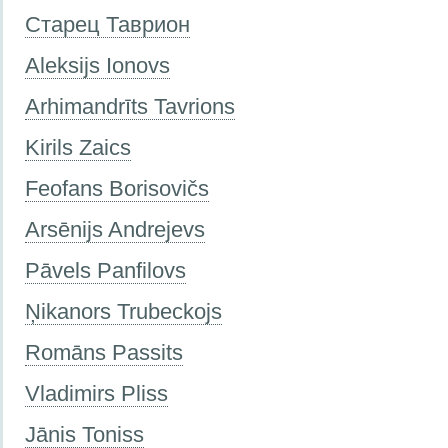
Старец Таврион
Aleksijs Ionovs
Arhimandrīts Tavrions
Kirils Zaics
Feofans Borisovičs
Arsēnijs Andrejevs
Pāvels Panfilovs
Ņikanors Trubeckojs
Romāns Passits
Vladimirs Pliss
Jānis Toniss