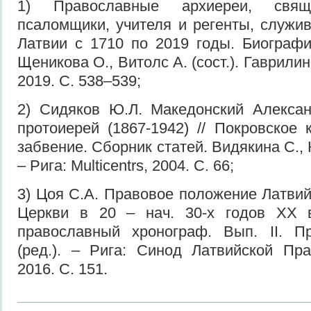
1) Православные архиереи, свяще
псаломщики, учителя и регенты, служи
Латвии с 1710 по 2019 годы. Биографи
Щеникова О., Витолс А. (сост.). Гаврилин 
2019. С. 538–539;
2) Сидяков Ю.Л. Македонский Алексан
протоиерей (1867-1942) // Покровское
забвение. Сборник статей. Видякина С., К
– Рига: Multicentrs, 2004. С. 66;
3) Цоя С.А. Правовое положение Латви
Церкви в 20 – нач. 30-х годов XX в
православный хронограф. Вып. II. П
(ред.). – Рига: Синод Латвийской Пр
2016. С. 151.