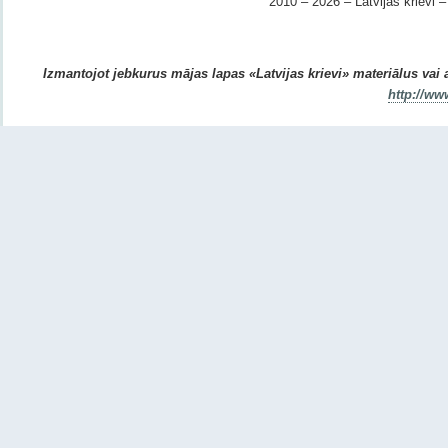
2010 – 2026 – Latvijas krievi – 
Izmantojot jebkurus mājas lapas «Latvijas krievi» materiālus vai ar
http://ww