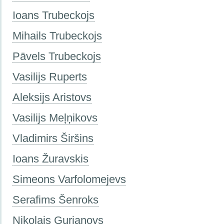
Ioans Trubeckojs
Mihails Trubeckojs
Pāvels Trubeckojs
Vasilijs Ruperts
Aleksijs Aristovs
Vasilijs Meļņikovs
Vladimirs Širšins
Ioans Žuravskis
Simeons Varfolomejevs
Serafims Šenroks
Nikolajs Gurjanovs