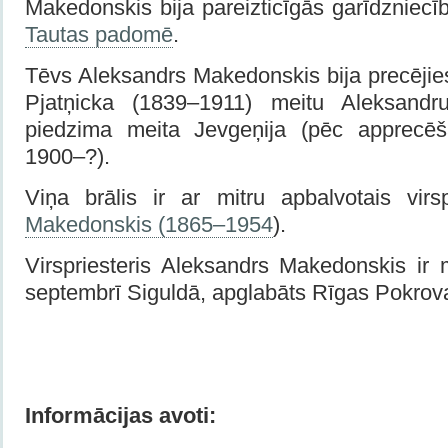
Makedonskis bija pareizticīgās garīdzniecī
Tautas padomē
.
Tēvs Aleksandrs Makedonskis bija precējie
Pjatņicka (1839–1911) meitu Aleksandr
piedzima meita Jevgeņija (pēc apprecē
1900–?).
Viņa brālis ir ar mitru apbalvotais virs
Makedonskis (1865–1954
).
Virspriesteris Aleksandrs Makedonskis ir 
septembrī Siguldā, apglabāts Rīgas Pokrov
Informācijas avoti: