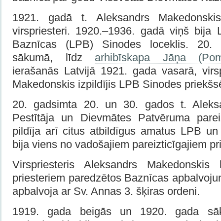
1921. gadā t. Aleksandrs Makedonskis 
virspriesteri. 1920.–1936. gadā viņš bija L
Baznīcas (LPB) Sinodes loceklis. 20.
sākumā, līdz
arhibīskapa Jāņa (Po
ierašanās Latvijā 1921. gada vasarā, virs
Makedonskis izpildījis LPB Sinodes priekš
20. gadsimta 20. un 30. gados t. Aleksa
Pestītāja un Dievmātes Patvēruma pareiz
pildīja arī citus atbildīgus amatus LPB u
bija viens no vadošajiem pareizticīgajiem pri
Virspriesteris Aleksandrs Makedonskis
priesteriem paredzētos Baznīcas apbalvoju
apbalvoja ar Sv. Annas 3. šķiras ordeni.
1919. gada beigās un 1920. gada sāk