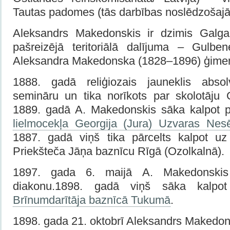
Tautas padomes (tās darbības noslēdzošajā
Aleksandrs Makedonskis ir dzimis Galg
pašreizējā teritoriālā dalījuma – Gulbe
Aleksandra Makedonska (1828–1896) ģime
1888. gadā reliģiozais jauneklis abso
semināru un tika norīkots par skolotāju 
1889. gadā A. Makedonskis sāka kalpot 
lielmocekļa Georgija (Jura) Uzvaras Ne
1887. gadā viņš tika pārcelts kalpot u
Priekšteča Jāņa baznīcu Rīgā (Ozolkalnā).
1897. gada 6. maijā A. Makedonskis 
diakonu.1898. gadā viņš sāka kalp
Brīnumdarītāja baznīcā Tukumā
.
1898. gada 21. oktobrī Aleksandrs Makedonsk