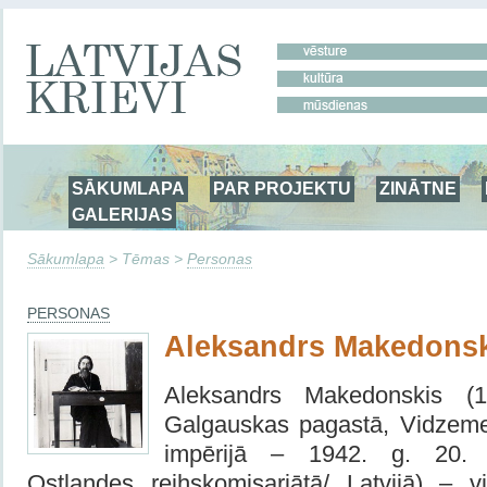
SĀKUMLAPA
PAR PROJEKTU
ZINĀTNE
GALERIJAS
Sākumlapa
> Tēmas >
Personas
PERSONAS
Aleksandrs Makedons
Aleksandrs Makedonskis (1
Galgauskas pagastā, Vidzeme
impērijā – 1942. g. 20. 
Ostlandes reihskomisariātā/ Latvijā) – vir