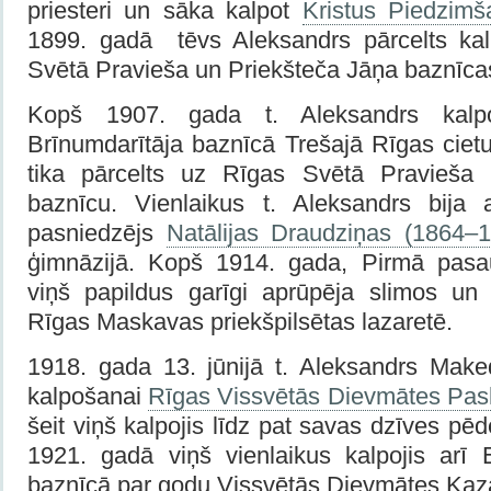
priesteri un sāka kalpot
Kristus Piedzim
1899. gadā tēvs Aleksandrs pārcelts ka
Svētā Pravieša un Priekšteča Jāņa baznīca
Kopš 1907. gada t. Aleksandrs kalpo
Brīnumdarītāja baznīcā Trešajā Rīgas ciet
tika pārcelts uz Rīgas Svētā Pravieša
baznīcu. Vienlaikus t. Aleksandrs bija 
pasniedzējs
Natālijas Draudziņas (1864–
ģimnāzijā. Kopš 1914. gada, Pirmā pasau
viņš papildus garīgi aprūpēja slimos un 
Rīgas Maskavas priekšpilsētas lazaretē.
1918. gada 13. jūnijā t. Aleksandrs Maked
kalpošanai
Rīgas Vissvētās Dievmātes Pas
šeit viņš kalpojis līdz pat savas dzīves p
1921. gadā viņš vienlaikus kalpojis arī 
baznīcā par godu Vissvētās Dievmātes Kaza