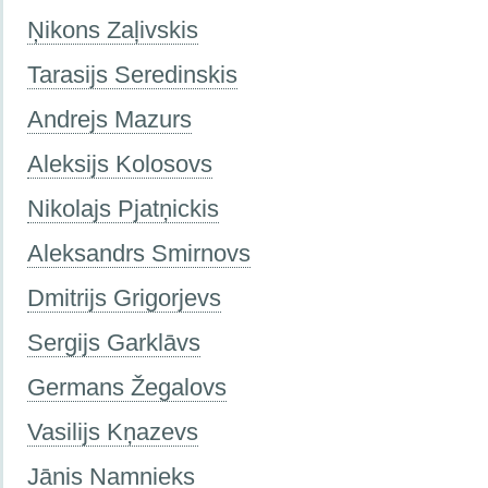
Ņikons Zaļivskis
Tarasijs Seredinskis
Andrejs Mazurs
Aleksijs Kolosovs
Nikolajs Pjatņickis
Aleksandrs Smirnovs
Dmitrijs Grigorjevs
Sergijs Garklāvs
Germans Žegalovs
Vasilijs Kņazevs
J­ānis Namnieks