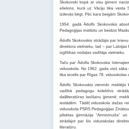
Skokovski kopā ar visu ģimeni nacist
ešelons, kurā uz Vāciju tika vesta 
izdevās bēgt. Pēc kara beigām Skoko
1954. gadā Ādolfs Skokovskis abso
Pedagoģijas institūtu un beidzis Maskav
Ādolfs Skokovskis strādājis par krievu
direktora vietnieku, tad – par Latvijas
izglītības nodaļas vadītāja vietnieku.
Taču par Ādolfa Skokovska īstenajie
vidusskola. No 1962. gada viņš sāka s
tika iecelts par Rīgas 78. vidusskolas 
Ādolfs Skokovskis vienmēr meklējis
vadībā pedagogu kolektīvs strādāj
daiļliteratūras lasīšanu ģimenē; mekl
iestādēm. Tādēļ vidusskola dažas rei
vidusskola PSRS Pedagoģijas Zinātņu a
pilsētas ģimnāzija “Anniņmuiža” un
strādājot par šīs vidusskolas direkt
literatūru.