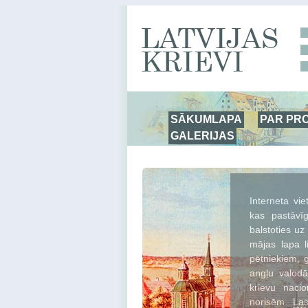
SĀKUMLAPA
PAR PR
GALERIJAS
Interneta vie
kas pastāvīg
balstoties u
mājas lapa l
pētniekiem, g
angļu valodā
krievu naci
norisēm.
Las