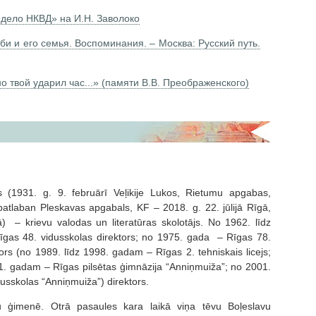
дело НКВД» на И.Н. Заволоко
и и его семья. Воспоминания. – Москва: Русский путь.
 твой ударил час...» (памяти В.В. Преображенского)
s (1931. g. 9. februārī Veļikije Lukos, Rietumu apgabas,
patlaban Pleskavas apgabals, KF – 2018. g. 22. jūlijā Rīgā,
ā) – krievu valodas un literatūras skolotājs. No 1962. līdz
gas 48. vidusskolas direktors; no 1975. gada – Rīgas 78.
tors (no 1989. līdz 1998. gadam – Rīgas 2. tehniskais licejs;
1. gadam – Rīgas pilsētas ģimnāzija “Anniņmuiža”; no 2001.
usskolas “Anniņmuiža”) direktors.
ņu ģimenē. Otrā pasaules kara laikā viņa tēvu Boļeslavu