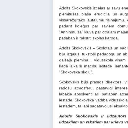
Ādolfs Skokovskis izcēlās ar savu e
piemitušas plaša erudīcija un augs
vissarežģītāko jautājumu risinājumu. 
padarīt kolēģus par saviem domubi
“Anniņmuiža” kļuva par otrajām mājām t
patlaban ir rakstīti skolas karogā.
Ādolfs Skokovskis – Skolotājs un Vadīt
bija izgājuši tūkstoši pedagogu un ab
gaišajā piemiņā... Vidusskolā viņam 
kāda laika šī mācību iestāde iemantoj
“Skokovska skolu”.
Skokovskis bijis prasīgs direktors, v
radošu atmosfēru, pastāvīgi intere
labākie absolventi arī patlaban atc
iestādē. Skokovska vadībā vidusskola
iestādēm, tā labi sagatavojusi eksakto
Ādolfs Skokovskis
ir līdzauto
līdzekļiem un rakstiem par krievu v