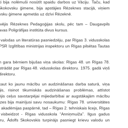
i bija nolēmuši nosūtīt spaidu darbos uz Vāciju. Taču, kad
Skokovsku ģimene, bija apstājies Rēzeknes stacijā, viņiem
vsku ģimene apmetās uz dzīvi Rēzeknē.
lvējis Rēzeknes Pedagoģijas skolu, pēc tam – Daugavpils
as Poligrāfijas institūta divus kursus.
 valodas un literatūras pasniedzēju, par Rīgas 3. vidusskolas
 PSR Izglītības ministrijas inspektoru un Rīgas pilsētas Tautas
m gara bērniem bijušas viņa skolas: Rīgas 48. un Rīgas 78.
trādāt par Rīgas 48. vidusskolas direktoru. 1975. gadā viņš
direktoru.
 kaut ko jaunu mācību un audzināšanas darba saturā, viņa
is, risinot tikumiskās audzināšanas problēmas, attīstot
ējis ceļus savstarpējai mijiedarbībai ar augstākajām mācību
zes bija mainījusi savu nosaukumu: Rīgas 78. universitātes
kadēmijas paspārnē, tad – Rīgas 2. tehniskais licejs, Rīgas
 visbeidzot - Rīgas vidusskola “Anniņmuiža”. Ilgus gadus
oru, Ādolfs Skokovskis turpinājs pasniegt krievu valodu un