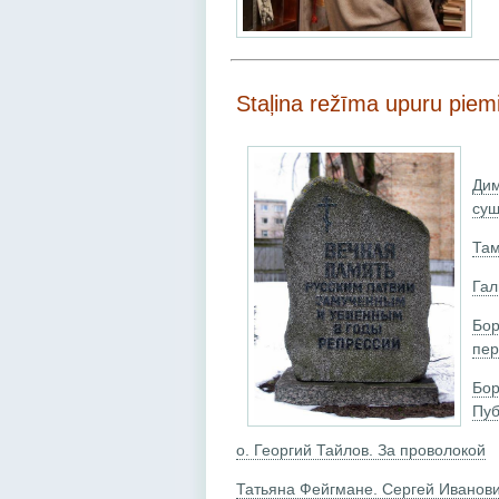
Staļina režīma upuru piem
Ди
сущ
Там
Гал
Бо
пер
Бо
Пуб
о. Георгий Тайлов. За проволокой
Татьяна Фейгмане. Сергей Иванов