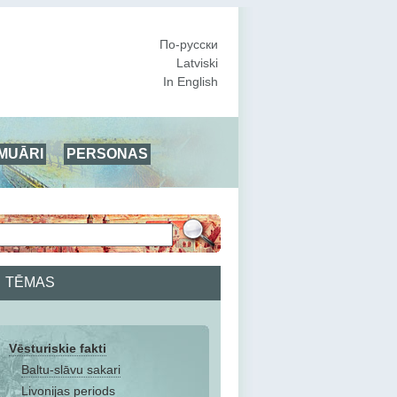
По-русски
Latviski
In English
MUĀRI
PERSONAS
TĒMAS
Vēsturiskie fakti
Baltu-slāvu sakari
Livonijas periods