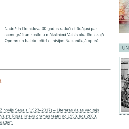
Nadežda Demidova 30 gadus radoši strādājusi par
scenogrāfi un kostīmu mākslinieci Valsts akadēmiskajā
Operas un baleta teātrī / Latvijas Nacionālajā operā
UN
ā
Zinovijs Segals (1923–2017) – Literārās daļas vadītājs
Valsts Rīgas Krievu drāmas teātrī no 1958. līdz 2000.
gadam