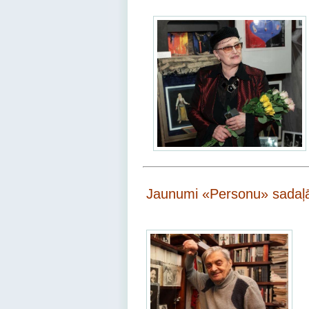
Jaunumi «Personu» sadaļ