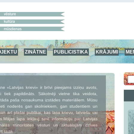
OJEKTU
ZINĀTNE
PUBLICISTIKA
KRĀJUMI
ME
tne «Latvijas krievi» ir brīvi pieejams izziņu avots,
i tiek papildināts. Sākotnēji vietne tika veidota,
z tāda paša nosaukuma izstādes materiāliem. Mūsu
ieti noderēs gan skolniekiem, gan studentiem un
an arī plašai publikai, kas lasa krievu, latviešu vai
s.Mājas lapa iekļauj sevī informāciju par Latvijas
onālās minoritātes vēsturi un aktuālajām dzīves
īt tālāk