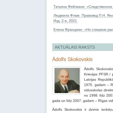
Татьяна Фейгмане. «Следственное 
Людмила Флам. Правовед П.Н. Якоб
Изд. 2-е, 2021
Елена Францман. «Но слишком рано
AKTUĀLAIS RAKSTS
Ādolfs Skokovskis
Ādolfs Skokovski
Krievijas PFSR / 
Latvijas Republik
1975. gadam – Rī
vidusskolas direk
no 1998. līdz 200
gada un līdz 2007. gadam – Rīgas vid
Ādolfs Skokovskis ir dzimis ierēd