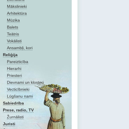
Mākslinieki
Arhitektūra
Mūzika
Balets
Teātris
Vokālisti
Ansambļi, kori
Reliģija
Pareizticība
Hierarhi
Priesteri
Dievnami un klosteri
Vecticībnieki
Lūgšanu nami
Sabiedrība
Prese, radio, TV
Žurnālisti
Juristi