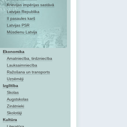
Krievijas impērijas sastāvā
Latvijas Republika
II pasaules karš
Latvijas PSR
Mūsdienu Latvija
Ekonomika
Amatniecība, tirdzniecība
Lauksaimniecība
Ražošana un transports
Uzņēmēji
Izglītība
Skolas
Augstskolas
Zinātnieki
Skolotāji
Kultūra
Literatūra