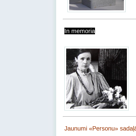
In memoria
Jaunumi «Personu» sada