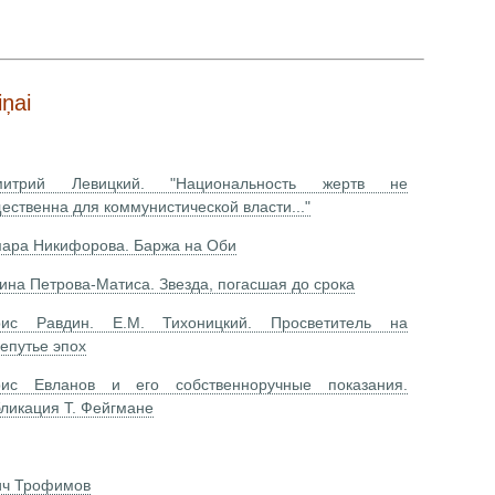
iņai
митрий Левицкий. "Национальность жертв не
ественна для коммунистической власти..."
ара Никифорова. Баржа на Оби
ина Петрова-Матиса. Звезда, погасшая до срока
рис Равдин. Е.М. Тихоницкий. Просветитель на
епутье эпох
рис Евланов и его собственноручные показания.
ликация Т. Фейгмане
ич Трофимов