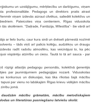
nerģiskumu un uzstājīgumu, mērķtiecību un darbīgumu, viņam
ta profesionalitāte. Pedagogs un direktors pratis atrast
Vienmēr viņam izdevās aizraut cilvēkus, saliedēt kolektīvu un
edriem. Pateicoties viņa centieniem, Rīgas vidusskola
ās skolēniem. “Daiļrade, Fantāzija, Mīlestība”- šie vārdi arī
ājs ar lielo burtu, caur kura sirdi un dvēseli pārnestā nozīmē
solventu – tāds viņš arī palicis kolēģu, audzēkņu un draugu
izdevās radīt radošu atmosfēru, kas veicinājusi to, ka pēc
usi vispārēju atzinību un cieņu. Tautā to tā arī sauca - par
iņš rūpīgi atlasījis pedagogu personālu, kolektīvā ģenerējis
sējies par jauninājumiem pedagoģijas nozarē. Vidusskolas
eras konkursus un diskusijas, kas tika rīkotas šajā mācību
 tapusi par vienu no labākajām Rīgas krievu vidējām mācību
 zinību jomā.
rs daudzām mācību grāmatām, mācību metodiskajiem
alodas un literatūras pasniegšanu latviešu skolā: