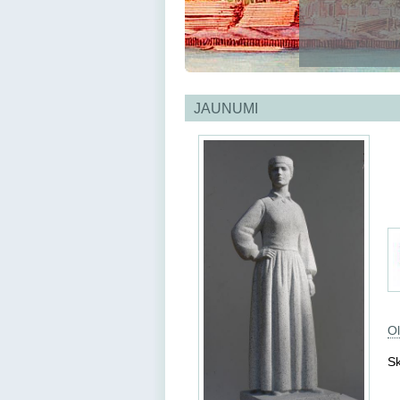
JAUNUMI
Ol
Sk