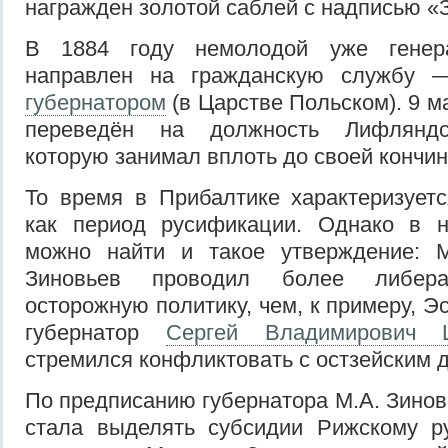
награжден золотой саблей с надписью «З
В 1884 году немолодой уже генер
направлен на гражданскую службу
губернатором
(в Царстве Польском). 9 м
переведён на должность Лифляндск
которую занимал вплоть до своей кончин
То время в Прибалтике характеризует
как период русификации. Однако в н
можно найти и такое утверждение: 
Зиновьев проводил более либер
осторожную политику, чем, к примеру, Э
губернатор
Сергей Владимирович Ш
стремился конфликтовать с остзейским 
По предписанию губернатора М.А. Зинов
стала выделять субсидии Рижскому ру