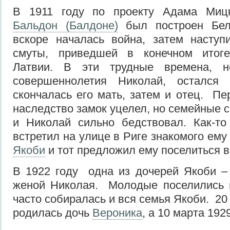
В 1911 году по проекту Адама Мицк
Бальдон (Балдоне)
был построен Бел
вскоре началась война, затем наступ
смуты, приведшей в конечном итоге
Латвии. В эти трудные времена, 
совершеннолетия Николай, остался
скончалась его мать, затем и отец. П
наследство замок уцелел, но семейные 
и Николай сильно бедствовал. Как-то
встретил на улице в Риге знакомого ем
Якоби
и тот предложил ему поселиться в
В 1922 году одна из дочерей Якоби 
женой Николая. Молодые поселились в
часто собиралась и вся семья Якоби. 20
родилась дочь
Вероника
, а 10 марта 192