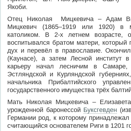
Якоби.
Отец Николая Мицкевича – Адам Ви
Мицкевич (1865–1919 или 1920) в 
католиком. В 2-х летнем возрасте, о
воспитывался братом матери, который 
дух и перевёл в православие. Окончи
(Каунасе), а затем Лесной институт 
карьеру начал лесничим в Самаре,
Эстляндской и Курляндской губерниях
начальника Прибалтийского управле
государственного имущества трёх балтий
Мать Николая Мицкевича – Елизавет
урожденной баронессой
Буксгевден
(изв
Германии род, к которому принадлежал 
считающийся основателем Риги в 1201 го