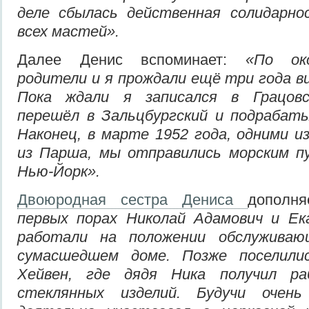
деле сбылась действенная солидарно
всех мастей».
Далее Денис вспоминает:
«По ок
родители и я прождали ещё три года в
Пока ждали я записался в Грацовс
перешёл в Зальцбургский и подрабаты
Наконец, в марте 1952 года, одними из
из Парша, мы отправились морским п
Нью-Йорк».
Двоюродная сестра Дениса
дополн
первых порах Николай Адамович и Е
работали на положении обслуживаю
сумасшедшем доме. Позже поселили
Хейвен, где дядя Ника получил р
стеклянных изделий. Будучи очень