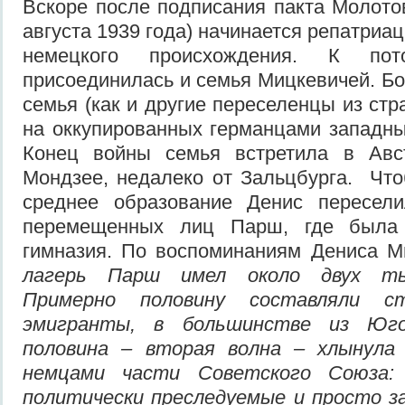
Вскоре после подписания пакта Молото
августа 1939 года) начинается репатриа
немецкого происхождения. К пото
присоединилась и семья Мицкевичей. Б
семья (как и другие переселенцы из ст
на оккупированных германцами западны
Конец войны семья встретила в Авс
Мондзее, недалеко от Зальцбурга. Чт
среднее образование Денис пересел
перемещенных лиц Парш, где была 
гимназия. По воспоминаниям Дениса М
лагерь Парш имел около двух ты
Примерно половину составляли ст
эмигранты, в большинстве из Юго
половина – вторая волна – хлынула 
немцами части Советского Союза: к
политически преследуемые и просто з