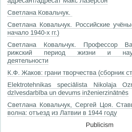
адресант/адресат Макс Лазерсон
Светлана Ковальчук.
Светлана Ковальчук. Российские учёны
начало 1940-х гг.)
Светлана Ковальчук. Профессор Ва
рижский период жизни и научно
деятельности
К.Ф. Жаков: грани творчества (сборник с
Elektrotehnikas speciālista Nikolaja O
dzīvesdarbība un devums inženierzinātnēs
Светлана Ковальчук, Сергей Цоя. Ста
волна: отъезд из Латвии в 1944 году
Publicism