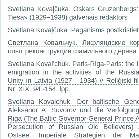
Svetlana Kovaļčuka. Oskars Gruzenbergs:
Tiesa» (1929–1938) galvenais redaktors
Svetlana Kovaļčuka.
Pagānisms postkristiet
Светлана Ковальчук. Лифляндские кор
опыт реконструкции фамильного дерева
Svetlana Koval'chuk.
Paris-Riga-Paris: the 
emigration in the activities of the Russ
Unity in Latvia (1927 - 1934) // Reliģiski-fil
Nr. XIX. 94.-154. lpp.
Svetlana Kovalchuk. Der baltische Gene
Aleksandr A. Suvorov und die Verfolgung
Riga (The Baltic Governor-General Prince 
Persecution of Russian Old Believers)
Ostsee. Imperiale Strategien der Ma