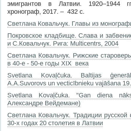
эмигрантов в Латвии. 1920–1944 г
хронограф, 2017. – 432 с.
Светлана Ковальчук. Главы из монограф
Покровское кладбище. Слава и забвение
и С.Ковальчук. Рига: Multicentrs, 2004
Светлана Ковальчук. Рижские старовер
в 40-е - 50-е годы XIX века
Svetlana Kovaļčuka. Baltijas ģenerā
А.A.Suvorovs un vecticībnieku vajāšana 19.
Svetlana Kovaļčuka. "Gan diena nāk
Александре Вейдемане)
Светлана Ковальчук. Традиции русской 
30-х годах 20 столетия в Латвии