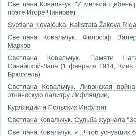
Светлана Ковальчук. "И мелкий щебень ра
поэте Игоре Чиннове)
Svetlana Kovaļčuka. Kalistrata Žakova Rīga
Светлана Ковальчук. Философ Валер
Марков
Светлана Ковальчук. Памяти Нат
Синайской-Лапа (1 февраля 1914, Киев 
Брюссель)
Светлана Ковальчук. Ливонская войн
этническую палитру Лифляндии,
Курляндии и Польских Инфлянт
Светлана Ковальчук. Судьба журнала "За
Светлана Ковальчук. «...Чтоб уснувших б