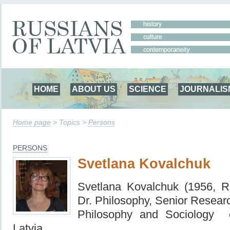
HOME
ABOUT US
SCIENCE
JOURNALIS
Home page
> Topics >
Persons
PERSONS
Svetlana Kovalchuk
Svetlana Kovalchuk (1956, R
Dr. Philosophy, Senior Research
Philosophy and Sociology o
Latvia.