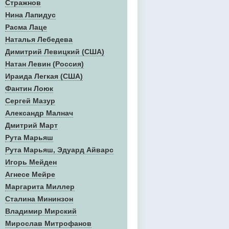
Стражнов
Нина Лапидус
Расма Лаце
Наталья Лебедева
Димитрий Левицкий (США)
Натан Левин (Россия)
Ираида Легкая (США)
Фантин Лоюк
Сергей Мазур
Александр Малнач
Дмитрий Март
Рута Марьяш
Рута Марьяш, Эдуард Айварс
Игорь Мейден
Агнесе Мейре
Маргарита Миллер
Сталина Мининзон
Владимир Мирский
Мирослав Митрофанов