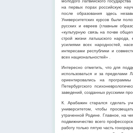
молодого Латвийского государства
на первых порах российскую нау
после образования здесь незав
Университетских курсов были пол
русских и евреев (главным образ
«культурную связь на почве общег
строй жизни латышского народа, е
усилиями всех народностей, нас
интересами республики и совмест
всех национальностей» .
Интересно отметить, что для подд
использоваться и за пределами Л
ориентировались на программы
Петербургского психоневрологиче
заведений, созданных русскими пр
К. Арабажин старался сделать у
университетом, чтобы просвещат
утраченной Родине. Главное, на ч
подвижничество всего профессорск
работу только пятую часть гонорар