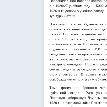
Первоначальное пособие составило 
а в 1926/27 учебном году — 5000 
1920-х гг. деньги в учебное завед
культуры Латвии.
Поначалу плата за обучение не 
обучаться на педагогическом отде
Латвии. Согласно расценкам на 8 
стоило 130 латов в год, на юрид
филологическом — 150 латов в год
студентами, составляла 150 л
свидетельствами — прошениями сту
жертвователям, которые практическ
навстречу молодежи. После опред
семьи студента руководство учеб
оплату семестра. В архиве мож
освобождении от платы за учебу ил
Тема трагичности бренного чел
публичной лекции в Риге, увы, 
Переходя набережную Даугавы, пр
1929 г. на скромной койке Рижской