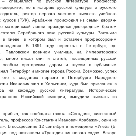
 – специалист по русской литературе, профессор
университет, но в историю русской культуры и русского
оздатель, ректор первого частного высшего учебного
х курсов (РУК). Арабажин происходил из семьи дворян-
по материнской линии приходился двоюродным братом
ателю Серебряного века русской культуры. Закончил
а в Киеве, в котором был и оставлен профессорским
новедения. В 1891 году переехал в Петербург, где
е, Павловском военном училище, на Императорских
го, много писал книг и статей, посвященных русской
го особым ораторским даром и вкусом к публичным
нал Петербург и многие города России. Возможно, успех
л его к созданию первого в Петербурге Народного
нтин Иванович жил в Хельсинки, куда был приглашен в
ора на кафедру русской литературы. Исторические
транство Российской империи, вынудили выехать из
у прибыл, как сообщала газета «Сегодня», «известный
тель, профессор Константин Иванович Арабажин, один из
ры». В воскресение 12 сентября в помещении «Улей» (Б.
екция под названием «Трагедия вишневого сада». Вскоре