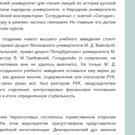
ский университет для чтения лекций по истории русской
ском народном университете, в Народном университете
ейской консерватории. Сотрудничал с газетой «Сегодня»,
туру в рижских частных гимназиях Но главным его делом
ских курсов.
 созданию нового высшего учебного заведения стоялт
приват-доцент Московского университета М. Д. Вайнтроб,
Бельский, приват-доцент Петербургского университета М.
фессор В. М Грибовский, Гольдштейн (к сожалению, ни
человека мне не удалось выяснить). Но только М. Д.
созданного учебного заведения оставался ему верен до
л, как думали многие, содержателем или спонсором РУК,
своих руках все: был ректором РУК, председателем
кого отделения, контролировал финансовое положение
о в итоге определенную стабильность.
оме Черноголовых состоялось торжественное открытие
. На этом мероприятии присутствовали представители
врейской интеллигенции. Демократический дух законов