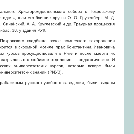
ального Христорождественского собора к Покровскому
годня», шли его близкие друзья О. О. Грузенберг, М. Д.
. Синайский, А. А. Круглевский и др. Траурная процессия
бас, 38, у здания РУК.
Покровского кладбища возле помпезного захоронения
окоится в скромной могиле прах Константина Ивановича
ких курсов просуществовали в Риге и после смерти их
ю закрылось его любимое отделение — педагогическое. И
ских университетских курсов, которые вскоре были
университетских знаний (РИУЗ).
рабажиным русского учебного заведения, были выданы