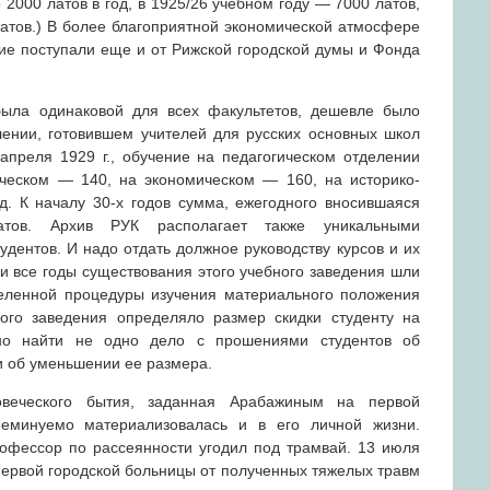
2000 латов в год, в 1925/26 учебном году — 7000 латов,
латов.) В более благоприятной экономической атмосфере
ение поступали еще и от Рижской городской думы и Фонда
была одинаковой для всех факультетов, дешевле было
лении, готовившем учителей для русских основных школ
апреля 1929 г., обучение на педагогическом отделении
ическом — 140, на экономическом — 160, на историко-
. К началу 30-х годов сумма, ежегодного вносившаяся
атов. Архив РУК располагает также уникальными
дентов. И надо отдать должное руководству курсов и их
и все годы существования этого учебного заведения шли
еленной процедуры изучения материального положения
ного заведения определяло размер скидки студенту на
но найти не одно дело с прошениями студентов об
и об уменьшении ее размера.
овеческого бытия, заданная Арабажиным на первой
неминуемо материализовалась и в его личной жизни.
офессор по рассеянности угодил под трамвай. 13 июля
 первой городской больницы от полученных тяжелых травм