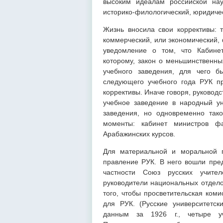
высоким идеалам российской нау
историко-филологический, юридичес
Жизнь вносила свои коррективы: т
коммерческий, или экономический, 
уведомление о том, что Кабинет
которому, закон о меньшинственны
учебного заведения, для чего б
следующего учебного года РУК пр
коррективы. Иначе говоря, руковод
учебное заведение в народный ун
заведения, но одновременно так
моменты: кабинет министров ф
Арабажинских курсов.
Для материальной и моральной п
правление РУК. В него вошли пред
частности Союз русских учител
руководители национальных отдело
того, чтобы просветительская ком
для РУК. (Русские университетск
данным за 1926 г., четыре у