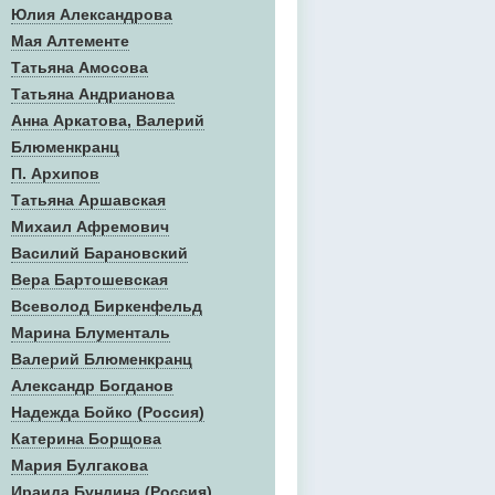
Юлия Александрова
Мая Алтементе
Татьяна Амосова
Татьяна Андрианова
Анна Аркатова, Валерий
Блюменкранц
П. Архипов
Татьяна Аршавская
Михаил Афремович
Василий Барановский
Вера Бартошевская
Всеволод Биркенфельд
Марина Блументаль
Валерий Блюменкранц
Александр Богданов
Надежда Бойко (Россия)
Катерина Борщова
Мария Булгакова
Ираида Бундина (Россия)