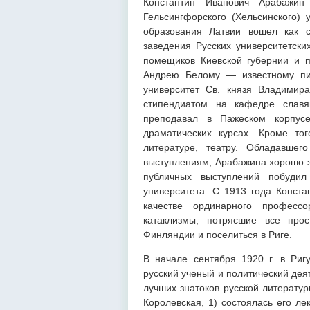
Константин Иванович Арабажин
Гельсингфорского (Хельсинского) 
образования Латвии вошел как с
заведения Русских университетски
помещиков Киевской губернии и 
Андрею Белому — известному пис
университет Св. князя Владимир
стипендиатом на кафедре славя
преподавал в Пажеском корпус
драматических курсах. Кроме то
литературе, театру. Обладавше
выступлениям, Арабажина хорошо з
публичных выступлений побуди
университета. С 1913 года Конста
качестве ординарного професс
катаклизмы, потрясшие все прос
Финляндии и поселиться в Риге.
В начале сентября 1920 г. в Риг
русский ученый и политический дея
лучших знатоков русской литерату
Королевская, 1) состоялась его л