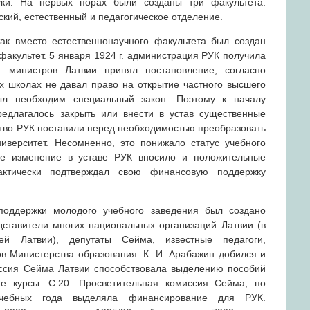
ки. На первых порах были созданы три факультета:
кий, естественный и педагогическое отделение.
ак вместо естественнонаучного факультета был создан
факультет. 5 января 1924 г. администрация РУК получила
 министров Латвии принял постановление, согласно
х школах не давал право на открытие частного высшего
ыл необходим специальный закон. Поэтому к началу
едлагалось закрыть или внести в устав существенные
ство РУК поставили перед необходимостью преобразовать
иверситет. Несомненно, это понижало статус учебного
ое изменение в уставе РУК вносило и положительные
актически подтверждал свою финансовую поддержку
оддержки молодого учебного заведения был создано
ставители многих национальных организаций Латвии (в
ей Латвии), депутаты Сейма, известные педагоги,
в Министерства образования. К. И. Арабажин добился и
иссия Сейма Латвии способствовала выделению пособий
ие курсы. С.20. Просветительная комиссия Сейма, по
чебных года выделяла финансирование для РУК.