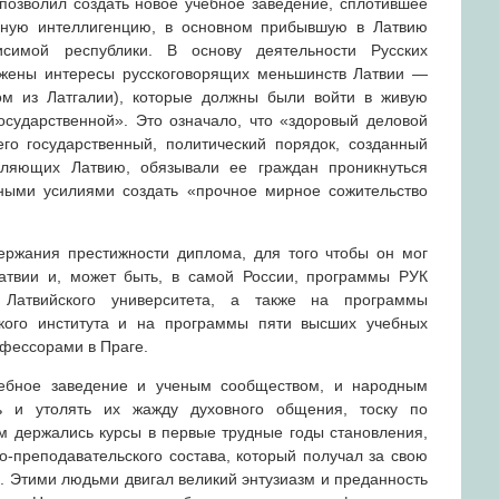
 позволил создать новое учебное заведение, сплотившее
чную интеллигенцию, в основном прибывшую в Латвию
исимой республики. В основу деятельности Русских
ожены интересы русскоговорящих меньшинств Латвии —
ом из Латгалии), которые должны были войти в живую
осударственной». Это означало, что «здоровый деловой
го государственный, политический порядок, созданный
еляющих Латвию, обязывали ее граждан проникнуться
ными усилиями создать «прочное мирное сожительство
ержания престижности диплома, для того чтобы он мог
атвии и, может быть, в самой России, программы РУК
 Латвийского университета, а также на программы
ского института и на программы пяти высших учебных
офессорами в Праге.
чебное заведение и ученым сообществом, и народным
ь и утолять их жажду духовного общения, тоску по
ем держались курсы в первые трудные годы становления,
о-преподавательского состава, который получал за свою
а. Этими людьми двигал великий энтузиазм и преданность