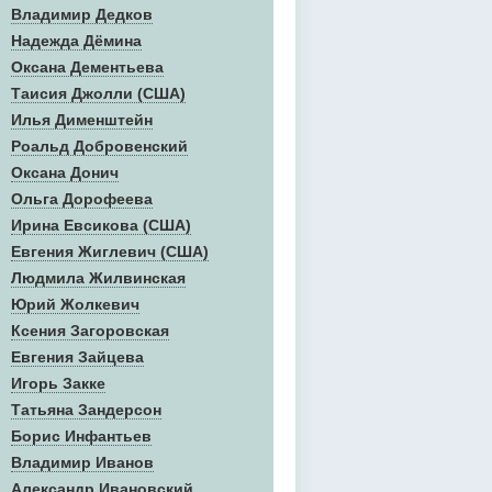
Владимир Дедков
Надежда Дёмина
Оксана Дементьева
Таисия Джолли (США)
Илья Дименштейн
Роальд Добровенский
Оксана Донич
Ольга Дорофеева
Ирина Евсикова (США)
Евгения Жиглевич (США)
Людмила Жилвинская
Юрий Жолкевич
Ксения Загоровская
Евгения Зайцева
Игорь Закке
Татьяна Зандерсон
Борис Инфантьев
Владимир Иванов
Александр Ивановский