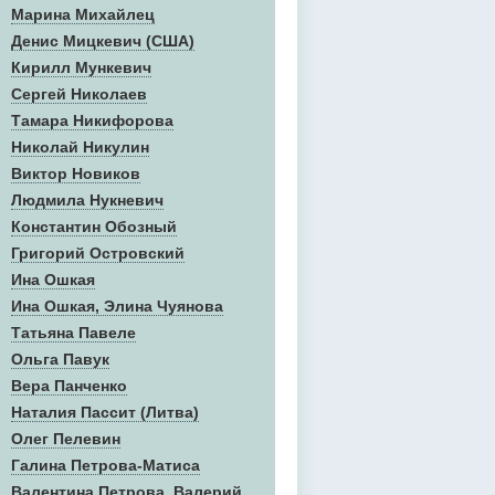
Марина Михайлец
Денис Mицкевич (США)
Кирилл Мункевич
Сергей Николаев
Тамара Никифорова
Николай Никулин
Виктор Новиков
Людмила Нукневич
Константин Обозный
Григорий Островский
Ина Ошкая
Ина Ошкая, Элина Чуянова
Татьяна Павеле
Ольга Павук
Вера Панченко
Наталия Пассит (Литва)
Олег Пелевин
Галина Петрова-Матиса
Валентина Петрова, Валерий