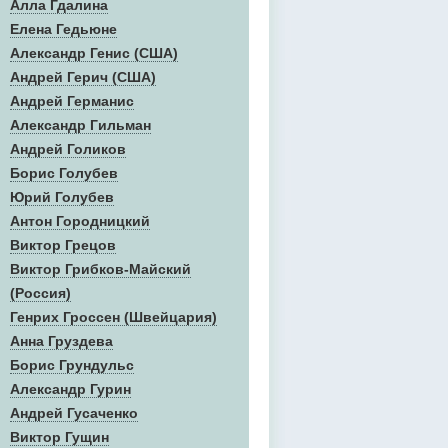
Алла Гдалина
Елена Гедьюне
Александр Генис (США)
Андрей Герич (США)
Андрей Германис
Александр Гильман
Андрей Голиков
Борис Голубев
Юрий Голубев
Антон Городницкий
Виктор Грецов
Виктор Грибков-Майский
(Россия)
Генрих Гроссен (Швейцария)
Анна Груздева
Борис Грундульс
Александр Гурин
Андрей Гусаченко
Виктор Гущин