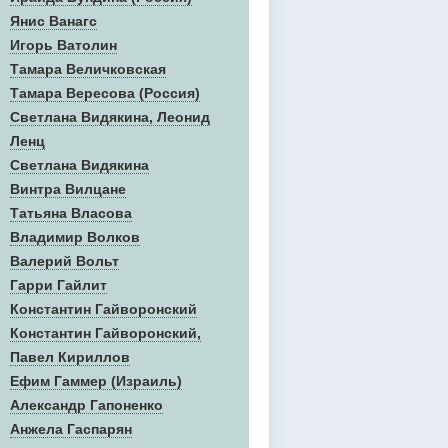
Янис Ванагс
Игорь Ватолин
Тамара Величковская
Тамара Вересова (Россия)
Светлана Видякина, Леонид
Ленц
Светлана Видякина
Винтра Вилцане
Татьяна Власова
Владимир Волков
Валерий Вольт
Гарри Гайлит
Константин Гайворонский
Константин Гайворонский,
Павел Кириллов
Ефим Гаммер (Израиль)
Александр Гапоненко
Анжела Гаспарян