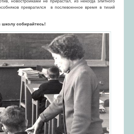
тив, новостройками не прирастал, из некогда элитного
особняков превратился в послевоенное время в тихий
в школу собирайтесь!