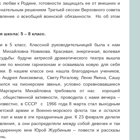
х любви к Родине, готовности защищать ее от внешних и
нательным решением Третьей сессии Верховного совета
вление о всеобщей воинской обязанности. Но об этом
 школа: 5 – 8 класс.
и в 5 класс. Классной руководительницей была к нам
Михайловна Новикова. Красивая, энергичная, волевая
судьбы: будучи актрисой драматического театра вышла
ним по многим гарнизонам и осваивала новую для себя
ики. В нашем классе она нашла благодарных учеников,
– Андрея Анискевича, Свету Рогалову, Леню Якяна, Сашу
лился на пионерские звенья, условно соревновавшиеся
 Маргарита Михайловна требовала от нас хорошей
я, общественной активности, проводила с нами вечера –
 известно, в СССР с 1966 года 8 марта стал выходным
тской армии и Военно-морского флота так и остался
 пап и мам в эти праздничные дни. К 23 февраля делили
вления, а они распределяли между собой девочек и так
 подаренную мне Юрой Журбиным – повести и рассказы
нь.