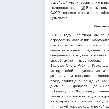
армейской жизни, воспитанию в ни
внутренних врагов.
[
8
]
Вторым знаме
СССР седьмого созыва стало объя
чуть позже.
Основная
В 1968 году 1 сентября мы пошл
определена математик Маргарита 
она стала учительницей по воле 
замуж за военного, следовала за 
специальность – учителя математ
способных принять ее требования 
Ткачева, Олега Рубина. Класс де
между собой по успеваемости.
успеваемости, внеклассного чтени
празднования дней рождения. Как
днем, а 23 февраля – день Сове
рабочим днем. Да, мы поздравляли
между собой мальчиков для поздра
же одаривали к 8 марта. Книгу,
Чингиза Айтматова, храню по сей де