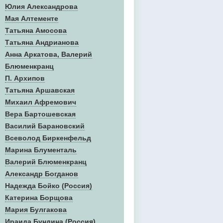
Юлия Александрова
Мая Алтементе
Татьяна Амосова
Татьяна Андрианова
Анна Аркатова, Валерий
Блюменкранц
П. Архипов
Татьяна Аршавская
Михаил Афремович
Вера Бартошевская
Василий Барановский
Всеволод Биркенфельд
Марина Блументаль
Валерий Блюменкранц
Александр Богданов
Надежда Бойко (Россия)
Катерина Борщова
Мария Булгакова
Ираида Бундина (Россия)