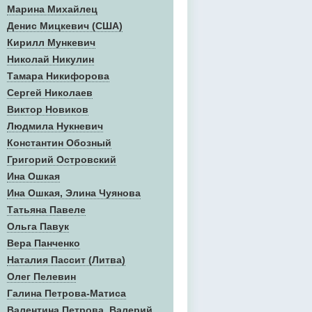
Марина Михайлец
Денис Mицкевич (США)
Кирилл Мункевич
Николай Никулин
Тамара Никифорова
Сергей Николаев
Виктор Новиков
Людмила Нукневич
Константин Обозный
Григорий Островский
Ина Ошкая
Ина Ошкая, Элина Чуянова
Татьяна Павеле
Ольга Павук
Вера Панченко
Наталия Пассит (Литва)
Олег Пелевин
Галина Петрова-Матиса
Валентина Петрова, Валерий