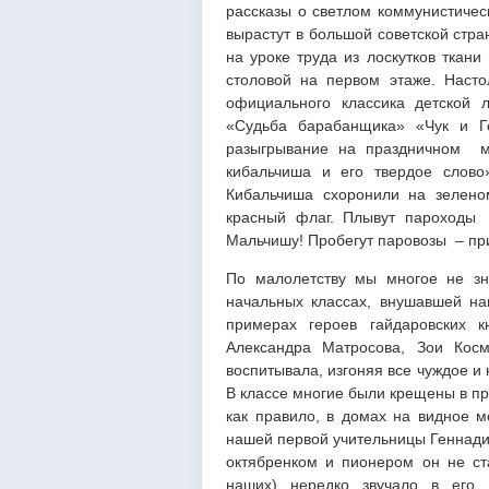
рассказы о светлом коммунистичес
вырастут в большой советской стр
на уроке труда из лоскутков ткани
столовой на первом этаже. Насто
официального классика детской 
«Судьба барабанщика» «Чук и Ге
разыгрывание на праздничном м
кибальчиша и его твердое слов
Кибальчиша схоронили на зеленом 
красный флаг. Плывут пароход
Мальчишу! Пробегут паровозы – пр
По малолетству мы многое не зна
начальных классах, внушавшей на
примерах героев гайдаровских к
Александра Матросова, Зои Кос
воспитывала, изгоняя все чуждое и
В классе многие были крещены в пр
как правило, в домах на видное м
нашей первой учительницы Геннад
октябренком и пионером он не ста
наших) нередко звучало в его 