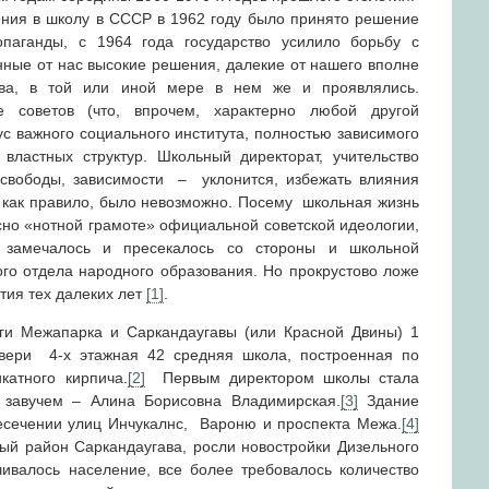
ления в школу в СССР в 1962 году было принято решение
опаганды, с 1964 года государство усилило борьбу с
нные от нас высокие решения, далекие от нашего вполне
ства, в той или иной мере в нем же и проявлялись.
е советов (что, впрочем, характерно любой другой
с важного социального института, полностью зависимого
властных структур. Школьный директорат, учительство
есвободы, зависимости – уклонится, избежать влияния
 как правило, было невозможно. Посему школьная жизнь
сно «нотной грамоте» официальной советской идеологии,
 замечалось и пресекалось со стороны и школьной
о отдела народного образования. Но прокрустово ложе
тия тех далеких лет
[1]
.
ги Межапарка и Саркандаугавы (или Красной Двины) 1
двери 4-х этажная 42 средняя школа, построенная по
катного кирпича.
[
2
]
Первым директором школы стала
, завучем – Алина Борисовна Владимирская.
[
3
]
Здание
есечении улиц Инчукалнс, Вароню и проспекта Межа.
[
4
]
й район Саркандаугава, росли новостройки Дизельного
чивалось население, все более требовалось количество