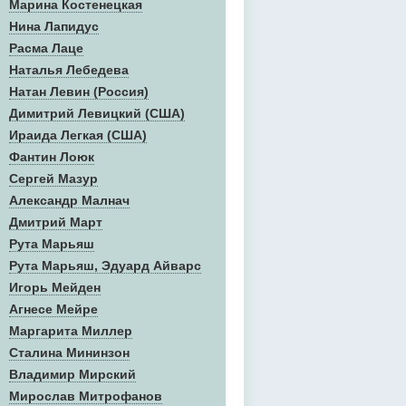
Марина Костенецкая
Нина Лапидус
Расма Лаце
Наталья Лебедева
Натан Левин (Россия)
Димитрий Левицкий (США)
Ираида Легкая (США)
Фантин Лоюк
Сергей Мазур
Александр Малнач
Дмитрий Март
Рута Марьяш
Рута Марьяш, Эдуард Айварс
Игорь Мейден
Агнесе Мейре
Маргарита Миллер
Сталина Мининзон
Владимир Мирский
Мирослав Митрофанов