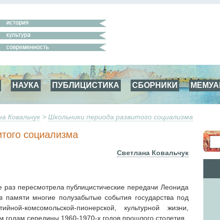
НАУКА
ПУБЛИЦИСТИКА
СБОРНИКИ
МЕМУ
а Ковальчук
>
Школьники периода развитого социализма
итого социализма
Светлана Ковальчук
е раз пересмотрела публицистические передачи Леонида
 памяти многие полузабытые события государства под
йной-комсомольской-пионерской, культурной жизни,
 годам середины 1960-1970-х годов прошлого столетия.