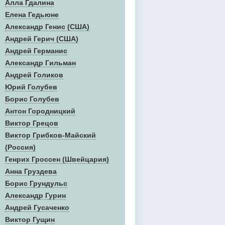
Алла Гдалина
Елена Гедьюне
Александр Генис (США)
Андрей Герич (США)
Андрей Германис
Александр Гильман
Андрей Голиков
Юрий Голубев
Борис Голубев
Антон Городницкий
Виктор Грецов
Виктор Грибков-Майский
(Россия)
Генрих Гроссен (Швейцария)
Анна Груздева
Борис Грундульс
Александр Гурин
Андрей Гусаченко
Виктор Гущин