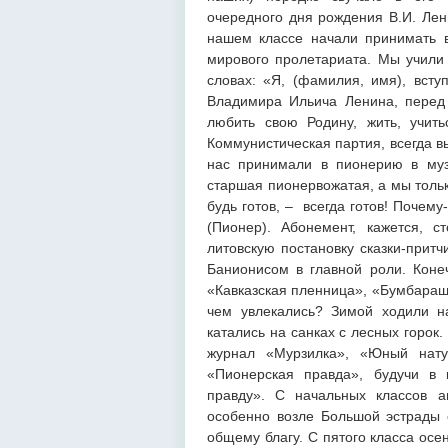
очередного дня рождения В.И. Лени
нашем классе начали принимать 
мирового пролетариата. Мы учили
словах: «Я, (фамилия, имя), вст
Владимира Ильича Ленина, перед 
любить свою Родину, жить, учить
Коммунистическая партия, всегда в
нас принимали в пионерию в муз
старшая пионервожатая, а мы тольк
будь готов, – всегда готов! Почем
(Пионер). Абонемент, кажется, 
литовскую постановку сказки-прит
Банионисом в главной роли. Кон
«Кавказская пленница», «Бумбараш
чем увлекались? Зимой ходили н
катались на санках с лесных горок
журнал «Мурзилка», «Юный натур
«Пионерская правда», будучи в
правду». С начальных классов а
особенно возле Большой эстрады 
общему благу. С пятого класса ос