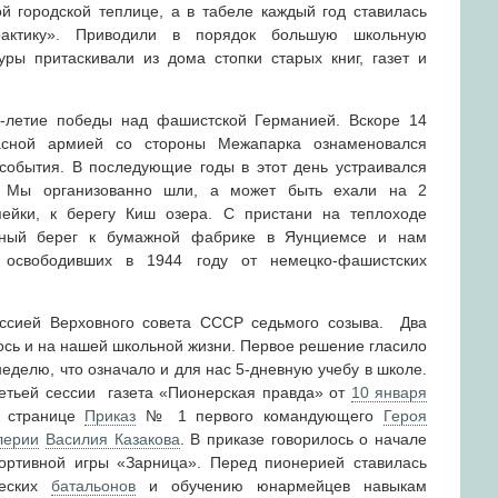
й городской теплице, а в табеле каждый год ставилась
рактику». Приводили в порядок большую школьную
ры притаскивали из дома стопки старых книг, газет и
-летие победы над фашистской Германией. Вскоре 14
асной армией со стороны Межапарка ознаменовался
 события. В последующие годы в этот день устраивался
. Мы организованно шли, а может быть ехали на 2
пейки, к берегу Киш озера. С пристани на теплоходе
жный берег к бумажной фабрике в Яунциемсе и нам
, освободивших в 1944 году от немецко-фашистских
ессией Верховного совета СССР седьмого созыва. Два
ось и на нашей школьной жизни. Первое решение гласило
еделю, что означало и для нас 5-дневную учебу в школе.
етьей сессии газета «Пионерская правда» от
10 января
й странице
Приказ
№ 1 первого командующего
Героя
лерии
Василия Казакова
. В приказе говорилось о начале
ортивной игры «Зарница».
Перед пионерией ставилась
шеских
батальонов
и обучению юнармейцев навыкам