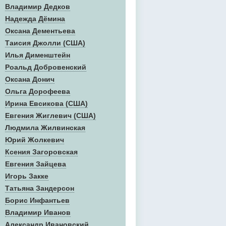
Владимир Дедков
Надежда Дёмина
Оксана Дементьева
Таисия Джолли (США)
Илья Дименштейн
Роальд Добровенский
Оксана Донич
Ольга Дорофеева
Ирина Евсикова (США)
Евгения Жиглевич (США)
Людмила Жилвинская
Юрий Жолкевич
Ксения Загоровская
Евгения Зайцева
Игорь Закке
Татьяна Зандерсон
Борис Инфантьев
Владимир Иванов
Александр Ивановский