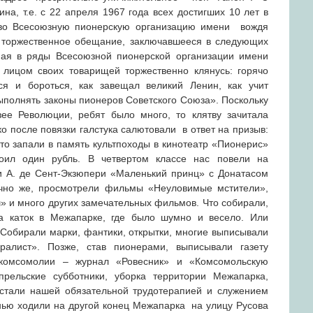
на, т.е. с 22 апреля 1967 года всех достигших 10 лет в
во Всесоюзную пионерскую организацию имени вождя
 торжественное обещание, заключавшееся в следующих
упая в ряды Всесоюзной пионерской организации имени
лицом своих товарищей торжественно клянусь: горячо
ся и бороться, как завещал великий Ленин, как учит
ыполнять законы пионеров Советского Союза». Поскольку
ее Революции, ребят было много, то клятву зачитала
о после повязки галстука салютовали в ответ на призыв:
у-то запали в память культпоходы в кинотеатр «Пионерис»
стоил один рубль. В четвертом классе нас повели на
чи А. де Сент-Экзюпери «Маленький принц» с Донатасом
ечно же, просмотрели фильмы «Неуловимые мстители»,
» и много других замечательных фильмов. Что собирали,
а каток в Межапарке, где было шумно и весело. Или
. Собирали марки, фантики, открытки, многие выписывали
алист». Позже, став пионерами, выписывали газету
 комсомолии – журнал «Ровесник» и «Комсомольскую
прельские субботники, уборка территории Межапарка,
стали нашей обязательной трудотерапией и служением
енью ходили на другой конец Межапарка на улицу Русова