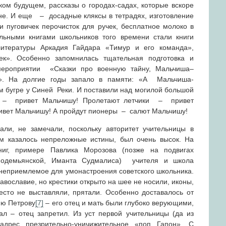
ком будущем, рассказы о городах-садах, которые вскоре
ане. И еще – досадные кляксы в тетрадях, изготовление
 и пуговичек перочисток для ручек, бесплатное молоко в
льными книгами школьников того времени стали книги
литературы Аркадия Гайдара «Тимур и его команда»,
к». Особенно запомнилась тщательная подготовка и
ероприятии «Сказки про военную тайну, Мальчиша–
о». На долгие годы запало в памяти: «А Мальчиша-
бугре у Синей Реки. И поставили над могилой большой
ы – привет Мальчишу! Пролетают летчики – привет
ивет Мальчишу! А пройдут пионеры – салют Мальчишу!
ли, не замечали, поскольку авторитет учительницы в
м казалось непреложные истины, был очень высок. На
ниг, примере Павлика Морозова (позже на подвигах
модемьянской, Иманта Судмалиса) учителя и школа
 неприемлемое для умонастроения советского школьника.
авославие, но крестики открыто на шее не носили, иконы,
есто не выставляли, прятали. Особенно доставалось от
ию Петрову
[
7
]
– его отец и мать были глубоко верующими,
л – отец запретил. Из уст первой учительницы (да из
адрес презрительно-уничижительное «поп Гапон». С