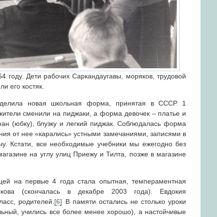
4 году. Дети рабочих Саркандаугавы, моряков, трудовой
ли его костяк.
еделила новая школьная форма, принятая в СССР 1
 кители сменили на пиджаки, а форма девочек – платье и
ан (юбку), блузку и легкий пиджак. Соблюдалась форма
ления от нее «карались» устными замечаниями, записями в
учу. Кстати, все необходимые учебники мы ежегодно без
агазине на углу улиц Приежу и Тилта, позже в магазине
цей на первые 4 года стала опытная, темпераментная
кова (скончалась в декабре 2003 года). Евдокия
ласс, родителей.
[
6
]
В памяти остались не столько уроки
льный, учились все более менее хорошо), а настойчивые