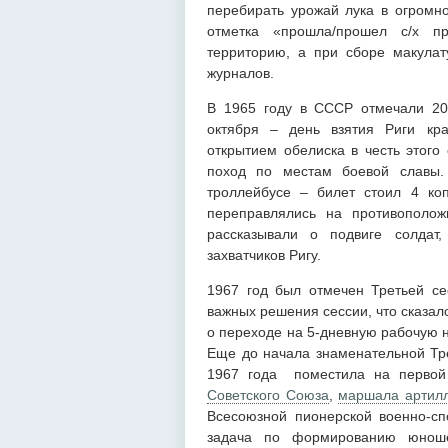
перебирать урожай лука в огромно
отметка «прошла/прошел с/х п
территорию, а при сборе макулату
журналов.
В 1965 году в СССР отмечали 20
октября – день взятия Риги кр
открытием обелиска в честь этого
поход по местам боевой славы
троллейбусе – билет стоил 4 ко
переправлялись на противополо
рассказывали о подвиге солдат
захватчиков Ригу.
1967 год был отмечен Третьей с
важных решения сессии, что сказал
о переходе на 5-дневную рабочую н
Еще до начала знаменательной Тр
1967 года поместила на перво
Советского Союза
,
маршала артил
Всесоюзной пионерской военно-сп
задача по формированию юно