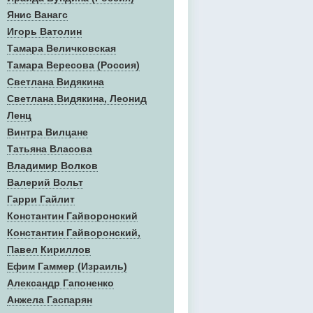
Янис Ванагс
Игорь Ватолин
Тамара Величковская
Тамара Вересова (Россия)
Светлана Видякина
Светлана Видякина, Леонид
Ленц
Винтра Вилцане
Татьяна Власова
Владимир Волков
Валерий Вольт
Гарри Гайлит
Константин Гайворонский
Константин Гайворонский,
Павел Кириллов
Ефим Гаммер (Израиль)
Александр Гапоненко
Анжела Гаспарян