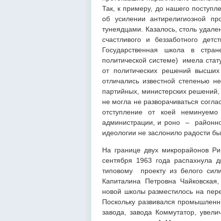
Так, к примеру, до нашего поступ
об усилении антирелигиозной пр
тунеядцами. Казалось, столь удале
счастливого и беззаботного дет
Государственная школа в стран
политической системе) имела стату
от политических решений высших 
отличались известной степенью н
партийных, министерских решений,
не могла не разворачиваться согла
отступление от коей неминуемо
администрации, и роно – районног
идеологии не заслонило радости бы
На границе двух микрорайонов Ри
сентября 1963 года распахнула 
типовому проекту из белого сили
Капиталина Петровна Чайковская
новой школы разместилось на пер
Поскольку развивался промышленны
завода, завода Коммутатор, увели