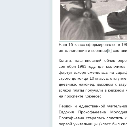
Наш 1б класс сформировался в 196
интеллигенции и военных
[
5
]
состави
Кстати, наш внешний облик опр
сентября 1963 году, для мальчиков
фартук вскоре сменилась на сараф
строго до конца 10 класса, отступ
дневнике, наконец, вызовом к зав
всякой платы получали в книжном м
на проспекте Кокнесес.
Первой и единственной учительни
Евдокия Прокофьеевна Молодня
Прокофьевна старалась сплотить к
первой учительницы (класс был си