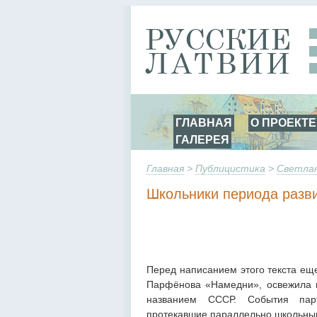
ГЛАВНАЯ
О ПРОЕКТЕ
ГАЛЕРЕЯ
Главная
>
Публицистика
>
Светлан
Школьники периода разв
Перед написанием этого текста ещ
Парфёнова «Намедни», освежила в
названием СССР. События парти
протекавшие параллельно школьным