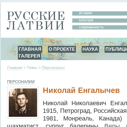
ГЛАВНАЯ
О ПРОЕКТЕ
НАУКА
ПУБЛИЦ
ГАЛЕРЕЯ
Главная
> Темы >
Персоналии
ПЕРСОНАЛИИ
Николай Енгалычев
Николай Николаевич Енга
1915, Петроград, Российска
1981, Монреаль, Канада) 
шахматист, супруг балерины
Веры Л