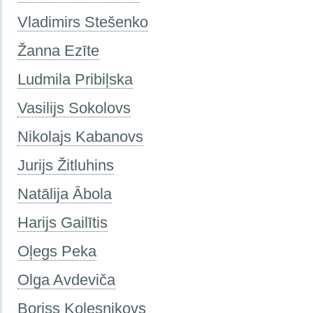
Vladimirs Stešenko
Žanna Ezīte
Ludmila Pribiļska
Vasilijs Sokolovs
Nikolajs Kabanovs
Jurijs Žitluhins
Natālija Ābola
Harijs Gailītis
Oļegs Peka
Olga Avdeviča
Boriss Koļesņikovs