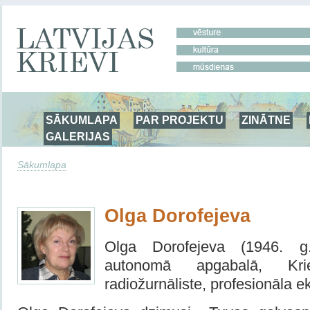
SĀKUMLAPA
PAR PROJEKTU
ZINĀTNE
GALERIJAS
Sākumlapa
Olga Dorofejeva
Olga Dorofejeva (1946. g
autonomā apgabalā, Kr
radiožurnāliste, profesionāla ek