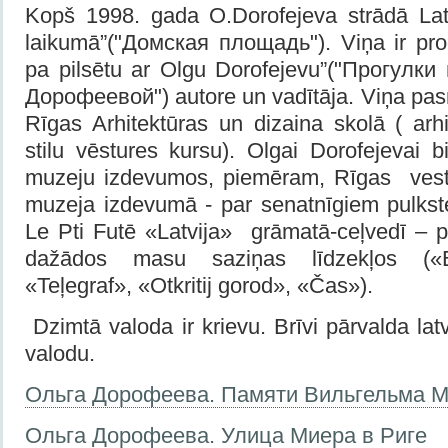
Kopš 1998. gada O.Dorofejeva strādā Lat
laikumā”("Домская площадь"). Viņa ir pr
pa pilsētu ar Olgu Dorofejevu”("Прогулк
Дорофеевой") autore un vadītāja. Viņa pasn
Rīgas Arhitektūras un dizaina skolā ( arhi
stilu vēstures kursu). Olgai Dorofejevai b
muzeju izdevumos, piemēram, Rīgas vest
muzeja izdevumā - par senatnīgiem pulkst
Le Pti Futē «Latvija» grāmatā-ceļvedī – p
dažādos masu saziņas līdzekļos («Ba
«Teļegraf», «Otkritij gorod», «Čas»).
Dzimtā valoda ir krievu. Brīvi pārvalda la
valodu.
Ольга Дорофеева. Памяти Вильгельма 
Ольга Дорофеева. Улица Миера в Риге