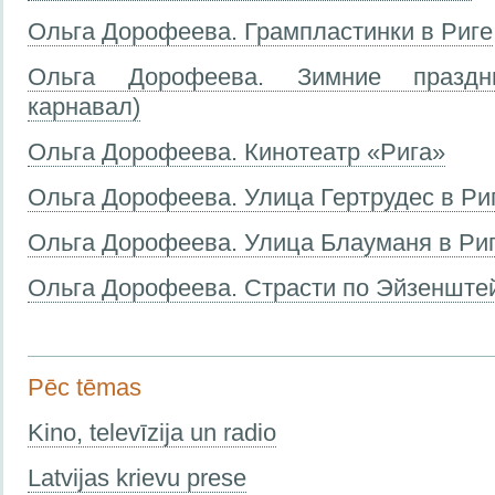
Ольга Дорофеева. Грампластинки в Риге
Ольга Дорофеева. Зимние праздни
карнавал)
Ольга Дорофеева. Кинотеатр «Рига»
Ольга Дорофеева. Улица Гертрудес в Ри
Ольга Дорофеева. Улица Блауманя в Ри
Ольга Дорофеева. Страсти по Эйзенште
Pēc tēmas
Kino, televīzija un radio
Latvijas krievu prese