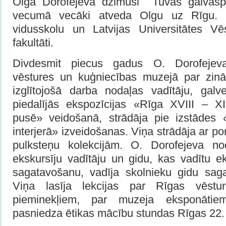
Olga Dorofejeva dzimusi Tuvas galvasp
vecumā vecāki atveda Olgu uz Rīgu. Š
vidusskolu un Latvijas Universitātes Vēs
fakultāti.
Divdesmit piecus gadus O. Dorofejev
vēstures un kuģniecības muzejā par zinātn
izglītojošā darba nodaļas vadītāju, galve
piedalījās ekspozīcijas «Rīga XVIII – X
pusē» veidošanā, strādāja pie izstādes «
interjerā» izveidošanas. Viņa strādāja ar p
pulksteņu kolekcijām. O. Dorofejeva n
ekskursīju vadītāju un gidu, kas vadītu ek
sagatavošanu, vadīja skolnieku gidu sag
Viņa lasīja lekcijas par Rīgas vēstur
pieminekļiem, par muzeja eksponāti
pasniedza ētikas mācību stundas Rīgas 22.