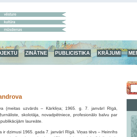
OJEKTU
ZINĀTNE
PUBLICISTIKA
KRĀJUMI
ME
sandrova
ova (meitas uzvārds – Kārkliņa; 1965. g. 7. janvārī Rīgā,
urnāliste, skolotāja, novadpētniece, profesionālo balvu par
publikācijām laureāte.
a ir dzimusi 1965. gada 7. janvārī Rīgā. Viņas tēvs – Heinrihs