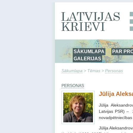
SĀKUMLAPA
PAR PR
GALERIJAS
Sākumlapa
> Tēmas >
Personas
PERSONAS
Jūlija Alek
Jūlija Aleksandr
Latvijas PSR) – ž
novadpētniecības 
Jūlija Aleksandrov