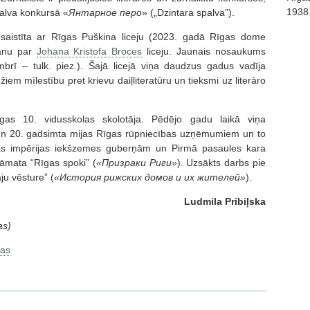
1938
balva konkursā «
Янтарное перо
» („Dzintara spalva”).
 saistīta ar Rīgas Puškina liceju (2023. gadā Rīgas dome
šanu par
Johana Kristofa Broces
liceju. Jaunais nosaukums
rī – tulk. piez.). Šajā licejā viņa daudzus gadus vadīja
iem mīlestību pret krievu daiļliteratūru un tieksmi uz literāro
īgas 10. vidusskolas skolotāja. Pēdējo gadu laikā viņa
 un 20. gadsimta mijas Rīgas rūpniecības uzņēmumiem un to
ijas impērijas iekšzemes guberņām un Pirmā pasaules kara
rāmata “Rīgas spoki” (
«Призраки Риги»
). Uzsākts darbs pie
u vēsture” (
«История рижских домов и их жителей»
).
Ludmila Pribiļska
as)
jas