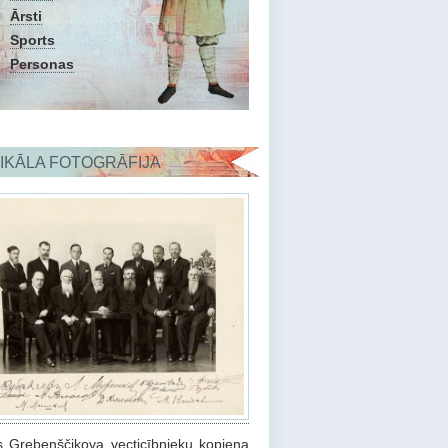
Ārsti
Sports
Personas
IKĀLA FOTOGRĀFIJA
s Grebenščikova vecticībnieku kopiena