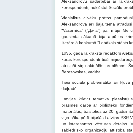
Aleksandrovu sadarbībai ar laikrak
korespondenti, nokļūstot Sociālo pro
Vienlaikus cilvēku prātos pamodusie
Aleksandrova arī šajā tēmā atradusi 
“Vasarnīca” (“Дача”) par māju Mellu
gadsimta sākumā bija atpūties krie
literārajā konkursā “Labākais stāsts k
1996. gadā laikraksta redaktors Aleks
kuras korespondenti tieši mijiedarboju
atrisināt viņu aktuālās problēmas. Ša
Berezovskas, vadībā.
Tieši sociālā problemātika arī kļuva 
daiļradē.
Latvijas krievu tematika piesaistīj
prasmes darbā ar bibliotēku fondiem
materiālus, balstoties uz 20. gadsimt
viņa sāka pētīt bijušās Latvijas PSR V
un interesantas vēstures detaļas. 
sabiedrisko organizāciju attīstība s