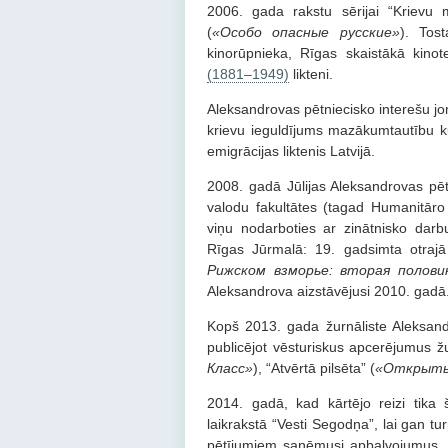
2006. gada rakstu sērijai “Krievu mi
(
«Особо опасные русские»
). Tos
kinorūpnieka, Rīgas skaistākā kinot
(1881–1949)
likteni.
Aleksandrovas pētniecisko interešu jom
krievu ieguldījums mazākumtautību k
emigrācijas liktenis Latvijā.
2008. gadā Jūlijas Aleksandrovas pē
valodu fakultātes (tagad Humanitāro
viņu nodarboties ar zinātnisko darb
Rīgas Jūrmalā: 19. gadsimta otraj
Рижском взморье: вторая полови
Aleksandrova aizstāvējusi 2010. gadā
Kopš 2013. gada žurnāliste Aleksandr
publicējot vēsturiskus apcerējumus žu
Класс»
), “Atvērtā pilsēta” (
«Открыты
2014. gadā, kad kārtējo reizi tika 
laikrakstā “Vesti Segodņa”, lai gan tu
pētījumiem saņēmusi apbalvojumus. Žur