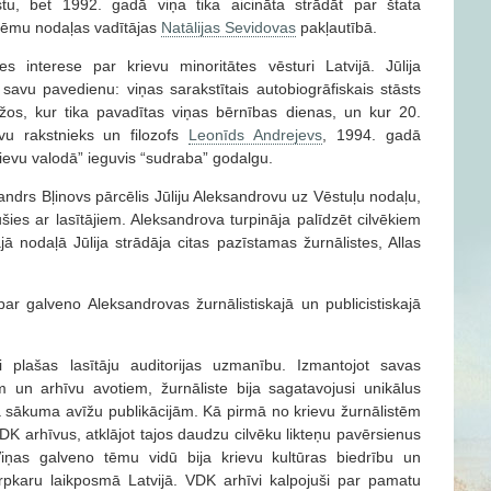
stu, bet 1992. gadā viņa tika aicināta strādāt par štata
blēmu nodaļas vadītājas
Natālijas Sevidovas
pakļautībā.
s interese par krievu minoritātes vēsturi Latvijā. Jūlija
savu pavedienu: viņas sarakstītais autobiogrāfiskais stāsts
žos, kur tika pavadītas viņas bērnības dienas, un kur 20.
vu rakstnieks un filozofs
Leonīds Andrejevs
, 1994. gadā
rievu valodā” ieguvis “sudraba” godalgu.
andrs Bļinovs pārcēlis Jūliju Aleksandrovu uz Vēstuļu nodaļu,
šies ar lasītājiem. Aleksandrova turpināja palīdzēt cilvēkiem
jā nodaļā Jūlija strādāja citas pazīstamas žurnālistes, Allas
par galveno Aleksandrovas žurnālistiskajā un publicistiskajā
usi plašas lasītāju auditorijas uzmanību. Izmantojot savas
 un arhīvu avotiem, žurnāliste bija sagatavojusi unikālus
a sākuma avīžu publikācijām. Kā pirmā no krievu žurnālistēm
DK arhīvus, atklājot tajos daudzu cilvēku likteņu pavērsienus
Viņas galveno tēmu vidū bija krievu kultūras biedrību un
tarpkaru laikposmā Latvijā. VDK arhīvi kalpojuši par pamatu