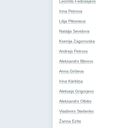
Leonīds Fedosejevs
Inna Petrova
Lilija Plēsniece
Nataļja Sevidova
Ksenija Zagorovska
Andrejs Petrovs
Aleksandrs Bļinovs
Anna Girševa
Irina Kārkliņa
Aleksejs Grigorjevs
Aleksandrs Olbiks
Vladimirs Stešenko
Žanna Ezīte