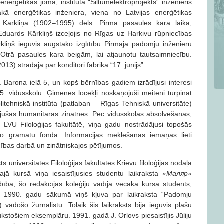
enerģētikas jomā, institūta “Siltumelektroprojekts” inženieris
ilākā enerģētikas inženiera, viena no Latvijas enerģētikas
a Kārkliņa (1902–1995) dēls. Pirmā pasaules kara laikā,
Eduards Kārkliņš izceļojis no Rīgas uz Harkivu rūpniecības
liņš ieguvis augstāko izglītību Pirmajā padomju inženieru
 Otrā pasaules kara beigām, lai atjaunotu tautsaimniecību.
13) strādāja par konditori fabrikā “17. jūnijs”.
a Barona ielā 5, un kopš bērnības gadiem izrādījusi interesi
5. vidusskolu. Ģimenes locekļi noskaņojuši meiteni turpināt
itehniskā institūta (patlaban – Rīgas Tehniskā universitāte)
tījušas humanitārās zinātnes. Pēc vidusskolas absolvēšanas,
LVU Filoloģijas fakultātē, viņa gadu nostrādājusi topošās
go grāmatu fondā. Informācijas meklēšanas iemaņas lieti
cības darbā un zinātniskajos pētījumos.
ts universitātes Filoloģijas fakultātes Krievu filoloģijas nodaļā
jā kursā viņa iesaistījusies studentu laikraksta
«Маляр»
rbībā, šo redakcījas kolēģiju vadīja vecākā kursa students,
s. 1990. gadu sākumā viņš kļuva par laikraksta “Padomju
) vadošo žurnālistu. Tolaik šis laikraksts bija ieguvis plašu
 tūkstošiem eksemplāru. 1991. gadā J. Orlovs piesaistījis Jūliju