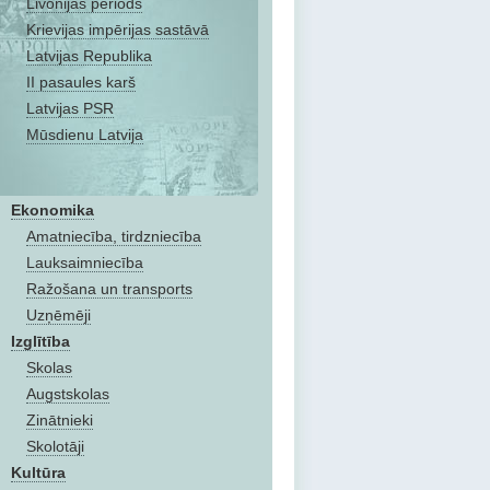
Livonijas periods
Krievijas impērijas sastāvā
Latvijas Republika
II pasaules karš
Latvijas PSR
Mūsdienu Latvija
Ekonomika
Amatniecība, tirdzniecība
Lauksaimniecība
Ražošana un transports
Uzņēmēji
Izglītība
Skolas
Augstskolas
Zinātnieki
Skolotāji
Kultūra