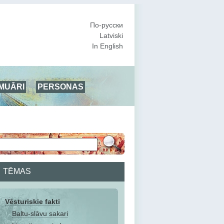
По-русски
Latviski
In English
MUĀRI
PERSONAS
TĒMAS
Vēsturiskie fakti
Baltu-slāvu sakari