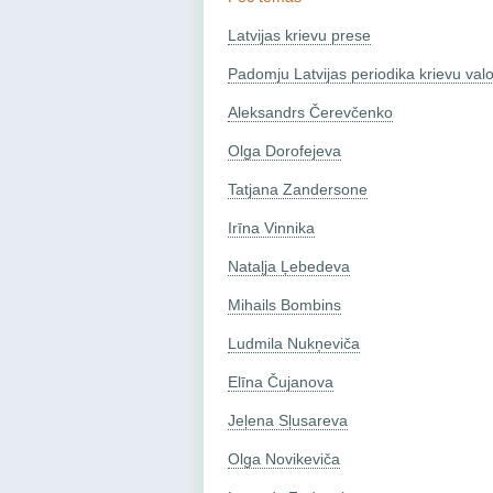
Latvijas krievu prese
Padomju Latvijas periodika krievu val
Aleksandrs Čerevčenko
Olga Dorofejeva
Tatjana Zandersone
Irīna Vinnika
Nataļja Ļebedeva
Mihails Bombins
Ludmila Nukņeviča
Elīna Čujanova
Jeļena Sļusareva
Olga Novikeviča