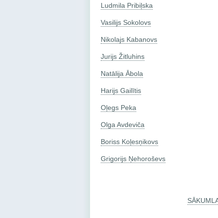
Ludmila Pribiļska
Vasilijs Sokolovs
Nikolajs Kabanovs
Jurijs Žitluhins
Natālija Ābola
Harijs Gailītis
Oļegs Peka
Olga Avdeviča
Boriss Koļesņikovs
Grigorijs Ņehoroševs
SĀKUML