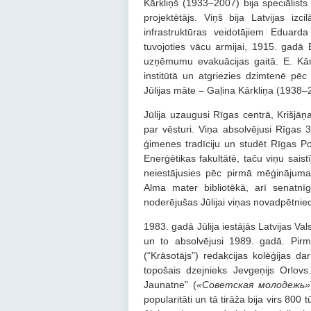
Kārkliņš (1933–2007) bija speciālists 
projektētājs. Viņš bija Latvijas izc
infrastruktūras veidotājiem Eduard
tuvojoties vācu armijai, 1915. gadā 
uzņēmumu evakuācijas gaitā. E. Kārk
institūtā un atgriezies dzimtenē pēc
Jūlijas māte – Gaļina Kārkliņa (1938–20
Jūlija uzaugusi Rīgas centrā, Krišjāņ
par vēsturi. Viņa absolvējusi Rīgas 3
ģimenes tradīciju un studēt Rīgas Pol
Enerģētikas fakultātē, taču viņu sais
neiestājusies pēc pirmā mēģinājuma 
Alma mater bibliotēkā, arī senatnī
noderējušas Jūlijai viņas novadpētnie
1983. gadā Jūlija iestājās Latvijas Vals
un to absolvējusi 1989. gadā. Pirma
(“Krāsotājs”) redakcijas kolēģijas da
topošais dzejnieks Jevgeņijs Orlov
Jaunatne” (
«Советская молодежь»
popularitāti un tā tirāža bija virs 800