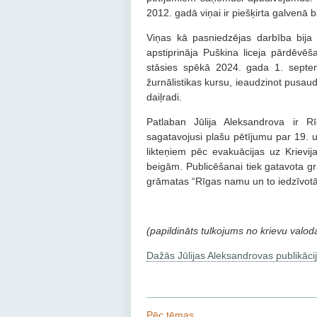
2012. gadā viņai ir piešķirta galvenā 
Viņas kā pasniedzējas darbība bija
apstiprināja Puškina liceja pārdēvē
stāsies spēkā 2024. gada 1. septemb
žurnālistikas kursu, ieaudzinot pusaudž
daiļradi.
Patlaban Jūlija Aleksandrova ir R
sagatavojusi plašu pētījumu par 19.
likteņiem pēc evakuācijas uz Kriev
beigām. Publicēšanai tiek gatavota g
grāmatas “Rīgas namu un to iedzīvotāj
(papildināts tulkojums no krievu valod
Dažās Jūlijas Aleksandrovas publikāci
Pēc tēmas