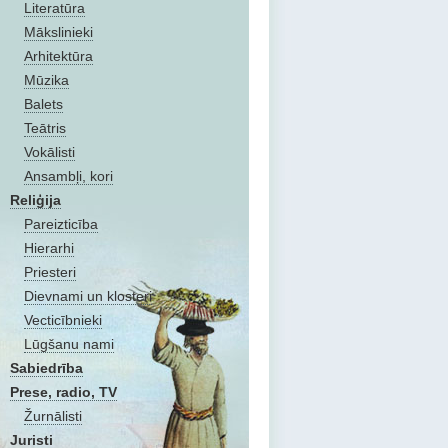
Literatūra
Mākslinieki
Arhitektūra
Mūzika
Balets
Teātris
Vokālisti
Ansambļi, kori
Reliģija
Pareizticība
Hierarhi
Priesteri
Dievnami un klosteri
Vecticībnieki
Lūgšanu nami
Sabiedrība
Prese, radio, TV
Žurnālisti
Juristi