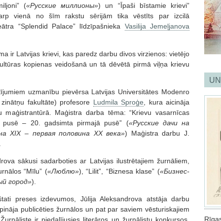
ljoni” (
«Русские миллионы»
) un “Īpaši bīstamie krievi”
tarp vienā no šīm rakstu sērijām tika vēstīts par izcilā
eātra “Splendid Palace” līdzīpašnieka
Vasilija Jemeļjanova
a ir Latvijas krievi, kas paredz darbu divos virzienos: vietējo
ultūras kopienas veidošanā un tā dēvētā pirmā viļņa krievu
UN
tījumiem uzmanību pievērsa Latvijas Universitātes Modenro
 zinātņu fakultāte) profesore
Ludmila Sproģe
, kura aicināja
u maģistrantūrā. Maģistra darba tēma: “Krievu vasarnīcas
ā pusē – 20. gadsimta pirmajā pusē” (
«Русские дачи на
на XIX – первая половина XX века»
) Maģistra darbu J.
.
ova sākusi sadarboties ar Latvijas ilustrētajiem žurnāliem,
rnālos “Mīlu” (
«Люблю»
), “Lilit”, “Biznesa klase” (
«Бизнес-
й город»
).
štati preses izdevumos, Jūlija Aleksandrova atstāja darbu
rpināja publicēties žurnālos un pat par saviem vēsturiskajiem
Rīga
nāliste ir piedalījusies literāros un žurnālistu konkursos,