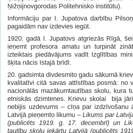
Ņižņijnovgorodas Politehnisko institūtu).
Informāciju par I. Jupatova darbību Pilsoņ
pagaidām nav izdevies iegūt.
1920. gadā I. Jupatovs atgriezās Rīgā, šei
ieņemt profesora amatu un turpināt zinā
izteiktais piedāvājums vadīt Izglītības min
šķita nācis īstajā brīdī.
20. gadsimta divdesmito gadu sākumā krievu
kvalitatīvi citā savas attīstības posmā: no
nacionālās mazākumtautības skolu, kura tu
etniskās dzimtenes. Krievu skolai bija jār
nebijis uzdevums – cīņa par izdzīvošanu ā
Latvijā pieņemto likumu –
Likums par Latvija
(publicēts 1919. g. 17. decembrī) un 
tautību skolu iekārtu Latvijā (publicēts 191