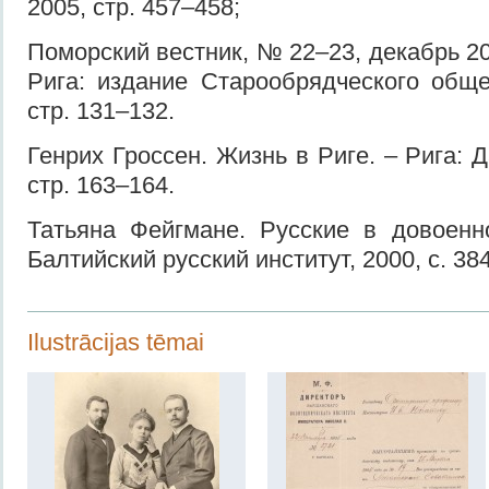
2005, стр. 457–458;
Поморский вестник, № 22–23, декабрь 2
Рига: издание Старообрядческого обще
стр. 131–132.
Генрих Гроссен. Жизнь в Риге. – Рига: 
стр. 163–164.
Татьяна Фейгмане. Русские в довоенн
Балтийский русский институт, 2000, c. 384
Ilustrācijas tēmai