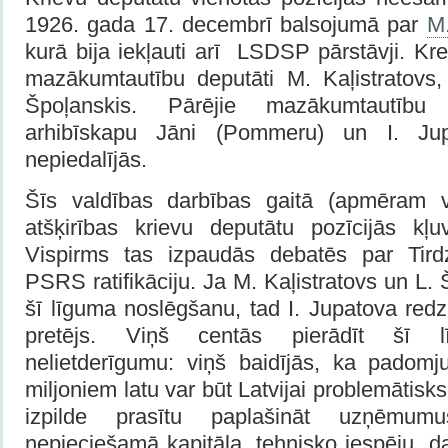
1926. gada 17. decembrī balsojumā par
M
kurā bija iekļauti arī LSDSP pārstāvji. Kre
mazākumtautību deputāti M. Kaļistratovs,
Špoļanskis. Pārējie mazākumtautību d
arhibīskapu Jāni (Pommeru) un I. Ju
nepiedalījās.
Šīs valdības darbības gaitā (apmēram 
atšķirības krievu deputātu pozīcijās kļ
Vispirms tas izpaudās debatēs par Tird
PSRS ratifikāciju. Ja M. Kaļistratovs un L.
šī līguma noslēgšanu, tad I. Jupatova redz
pretējs. Viņš centās pierādīt šī 
nelietderīgumu: viņš baidījās, ka padom
miljoniem latu var būt Latvijai problemātisks
izpilde prasītu paplašināt uzņēmu
nepieciešamā kapitāla, tehnisko iespēju, 