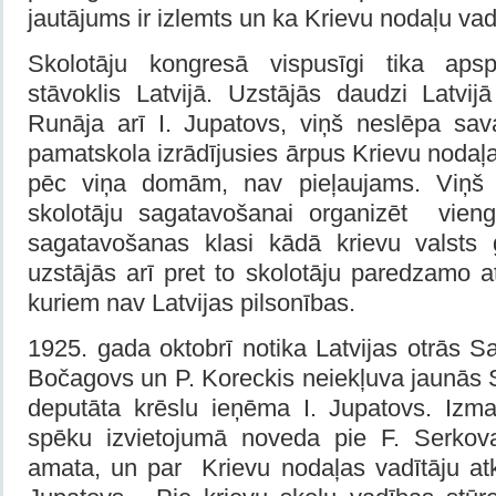
jautājums ir izlemts un ka Krievu nodaļu va
Skolotāju kongresā vispusīgi tika apsp
stāvoklis Latvijā. Uzstājās daudzi Latvijā
Runāja arī I. Jupatovs, viņš neslēpa sav
pamatskola izrādījusies ārpus Krievu noda
pēc viņa domām, nav pieļaujams. Viņš 
skolotāju sagatavošanai organizēt vien
sagatavošanas klasi kādā krievu valsts 
uzstājās arī pret to skolotāju paredzamo 
kuriem nav Latvijas pilsonības.
1925. gada oktobrī notika Latvijas otrās 
Bočagovs un P. Koreckis neiekļuva jaunās 
deputāta krēslu ieņēma I. Jupatovs. Izmai
spēku izvietojumā noveda pie F. Serkov
amata, un par Krievu nodaļas vadītāju atk