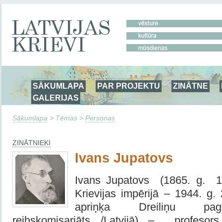
SĀKUMLAPA
PAR PROJEKTU
ZINĀTNE
GALERIJAS
Sākumlapa
> Tēmas >
Personas
ZINĀTNIEKI
Ivans Jupatovs
Ivans Jupatovs (1865. g. 16
Krievijas impērijā – 1944. g.
apriņķa Dreiliņu pag
reihskomisariāts /Latvijā) – profesors,