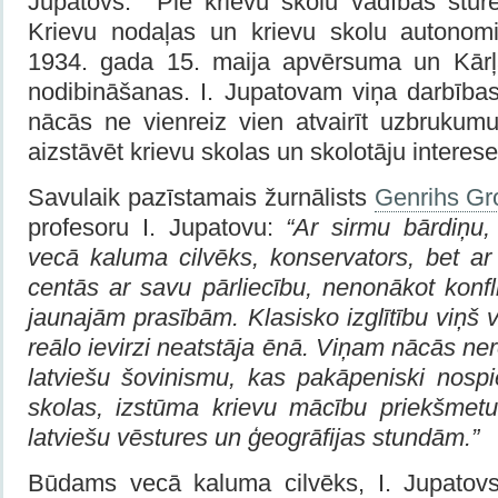
Jupatovs. Pie krievu skolu vadības stūre
Krievu nodaļas un krievu skolu autonomi
1934. gada 15. maija apvērsuma un Kārļ
nodibināšanas. I. Jupatovam viņa darbības
nācās ne vienreiz vien atvairīt uzbrukumu
aizstāvēt krievu skolas un skolotāju interese
Savulaik pazīstamais žurnālists
Genrihs Gr
profesoru I. Jupatovu:
“Ar sirmu bārdiņu, b
vecā kaluma cilvēks, konservators, bet ar 
centās ar savu pārliecību, nenonākot konfli
jaunajām prasībām. Klasisko izglītību viņš v
reālo ievirzi neatstāja ēnā. Viņam nācās nere
latviešu šovinismu, kas pakāpeniski nos
skolas, izstūma krievu mācību priekšmetu
latviešu vēstures un ģeogrāfijas stundām.”
Būdams vecā kaluma cilvēks, I. Jupatov