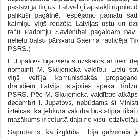
pastāvīga tirgus. Labvēlīgi apstākļi rūpniecība
palikuši pagātnē. Iespējamo pamatu sad
kaimiņu viņš redzēja Latvijas ostu un dz
taču Padomju Savienībai pagaidām nav 
nelielu balsu pārsvaru Saeima ratificēja Ti
PSRS.)
I. Jupatovs bija vienos uzskatos ar tiem de
nomainīt M. Skujenieka valdību. Lielu s
viņš veltīja komunistiskās propagan
draudiem Latvijā, stājoties spēkā Tirdz
PSRS. Pēc M. Skujenieka valdības atkāpš
decembrī I. Jupatovs, nebūdams šī Ministr
izteicās, ka jebkura valdība būs stipra tikai 
mazākums ir ceturtā daļa no visu iedzīvotā
Saprotams, ka izglītība bija galvenais j