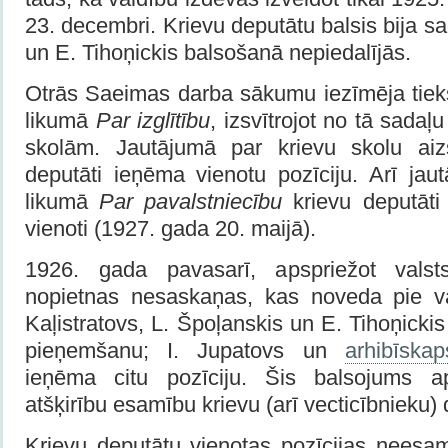
23. decembri. Krievu deputātu balsis bija sad
un E. Tihoņickis balsošanā nepiedalījās.
Otrās Saeimas darba sākumu iezīmēja tiek
likumā
Par izglītību
, izsvītrojot no tā sada
skolām. Jautājumā par krievu skolu aizs
deputāti ieņēma vienotu pozīciju. Arī ja
likumā
Par pavalstniecību
krievu deputāti
vienoti (1927. gada 20. maijā).
1926. gada pavasarī, apspriežot valst
nopietnas nesaskaņas, kas noveda pie va
Kaļistratovs, L. Špoļanskis un E. Tihoņicki
pieņemšanu; I. Jupatovs un
arhibīska
ieņēma citu pozīciju. Šis balsojums apl
atšķirību esamību krievu (arī vecticībnieku)
Krievu deputātu vienotas pozīcijas neesam