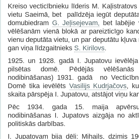
Kreiso vecticībnieku līderis M. Kaļistratov
vietu Saeimā, bet palīdzēja iegūt deputā
domubiedram
G. Jeļisejevam,
bet labējie v
vēlēšanām vienā blokā ar pareizticīgo kand
vienu deputāta vietu, un par deputātu kļuva 
gan viņa līdzgaitnieks
S. Kirilovs
.
1925. un 1928. gadā I. Jupatovu ievēlēj
pilsētas domē. Pēdējās vēlēšanās 
nodibināšanas) 1931. gadā no Vecticībn
Domē tika ievēlēts
Vasilijs Kudrjačovs
, k
skaita pārspēja I. Jupatovu, atstājot viņu ka
Pēc 1934. gada 15. maija apvērsu
nodibināšanas I. Jupatovs aizgāja no akt
politiskās darbības.
I. Jupatovam bija dēli: Mihails, dzimis 1