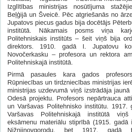
Izglītības ministrijas nosūtījuma stažēj
Beļģijā un Šveicē. Pēc atgriešanās no ār
Jupatovs piecus gadus bija docētājs Pēter
institūtā. Nākamais posms viņa karj
Politehniskais institūts – šeit viņš bija o
direktors. 1910. gadā I. Jupatovu k
Novočerkasku – profesora un rektora a
Politehniskajā institūtā.
Pirmā pasaules kara gados profesors
Rūpniecības un tirdzniecības ministrijas ie
ministrijas uzdevumā viņš izstrādāja jaunā 
Odesā projektu. Profesors nepārtrauca att
un Varšavas Politehnisko institūtu. 1917.
Varšavas Politehniskajā institūtā viņ
eksāmenu materiālu stiprībā (1915. gadā i
Ņižņijnovgorodu, bet 1917. gadā 