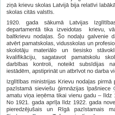
ziņā krievu skolas Latvijā bija relatīvi labāk
skolas citās valstīs.
1920. gada sākumā Latvijas Izglītības
departamentā tika izveidotas krievu, vā
baltkrievu nodaļas. Šo nodaļu galvenie da
atvērt pamatskolas, vidusskolas un profesio
skolotāju materiālo un tiesisko stāvokl
kvalifikāciju, sagatavot pamatskolu sko
darbības kontroli, noteikt subsīdijas n
iestādēm, apstiprināt un atbrīvot no darba v
Izglītības ministrijas Krievu nodaļas pirmā
pazīstamā sieviešu ģimnāzijas īpašniece
amatu viņa ieņēma tikai vienu gadu – līdz
No 1921. gada aprīļa līdz 1922. gada nov
pieredzējušais un Rīgā pazīstamais ma