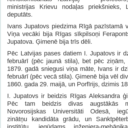
ministrijas Krievu nodaļas priekšnieks,
deputāts.
Ivans Jupatovs piedzima Rīgā pazīstamā v
Viņa vecāki bija Rīgas sīkpilsoņi Ferapon
Jupatova. Ģimenē bija trīs dēli.
Pēc Latvijas pases datiem I. Jupatovs ir 
februārī (pēc jaunā stila), bet pēc ziņām,
1879. gadā sniegusi viņa māte, Ivans ir d
februārī (pēc vecā stila). Ģimenē bija vēl div
1860. gada 29. maijā, un Porfīrijs, dzimis 18
I. Jupatovs ir beidzis Rīgas Aleksandra ģ
Pēc tam beidzis divas augstākās m
Novorosijskas Universitāti Odesā, ie
zinātņu kandidāta grādu, un Sanktpēter
institūtu, iegūdams inženiera-mehāniķ