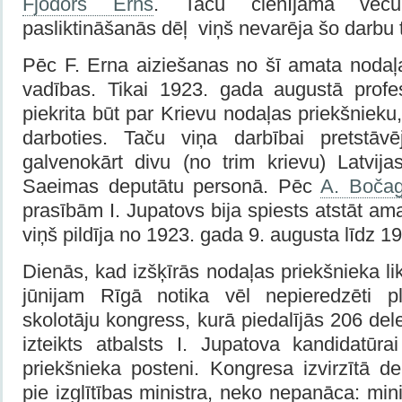
Fjodors Erns
. Taču cienījamā vec
pasliktināšanās dēļ viņš nevarēja šo darbu t
Pēc F. Erna aiziešanas no šī amata nodaļa
vadības. Tikai 1923. gada augustā profe
piekrita būt par Krievu nodaļas priekšnieku, 
darboties. Taču viņa darbībai pretstāvē
galvenokārt divu (no trim krievu) Latvij
Saeimas deputātu personā. Pēc
A. Boča
prasībām I. Jupatovs bija spiests atstāt a
viņš pildīja no 1923. gada 9. augusta līdz 1
Dienās, kad izšķīrās nodaļas priekšnieka lik
jūnijam Rīgā notika vēl nepieredzēti pl
skolotāju kongress, kurā piedalījās 206 del
izteikts atbalsts I. Jupatova kandidatūr
priekšnieka posteni. Kongresa izvirzītā d
pie izglītības ministra, neko nepanāca: mini