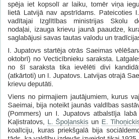
spēja iet kopsolī ar laiku, tomēr viņa ieg
lietā Latvijā nav apstrīdams. Pateicoties
vadītajai Izglītības ministrijas Skolu 
nodaļai, izauga krievu jaunā paaudze, kura
saglabājusi savas tautas valodu un tradīcija
I. Jupatovs startēja otrās Saeimas vēlēša
oktobrī) no Vecticībnieku saraksta. Latga
no šī saraksta tika ievēlēti divi kandidā
(atkārtoti) un I. Jupatovs. Latvijas otrajā Sae
krievu deputāti.
Viens no pirmajiem jautājumiem, kurus vaja
Saeimai, bija noteikt jaunās valdības sastā
(Pommers) un I. Jupatovs atbalstīja labā 
Kaļistratovs,
L. Špoļanskis
un
E. Tihoņicki
koalīciju, kuras priekšgalā bija sociāldem
tāds, ka valdību izdevās izveidot tikai 1925