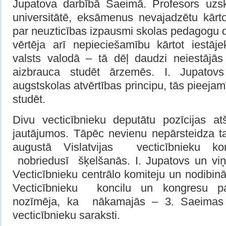
Jupatova darbībā Saeimā. Profesors uzskat
universitātē, eksāmenus nevajadzētu kārto
par neuzticības izpausmi skolas pedagogu 
vērtēja arī nepieciešamību kārtot iestā
valsts valodā – tā dēļ daudzi neiestājās 
aizbrauca studēt ārzemēs. I. Jupatovs
augstskolas atvērtības principu, tās pieejam
studēt.
Divu vecticībnieku deputātu pozīcijas at
jautājumos. Tāpēc nevienu nepārsteidza t
augustā Vislatvijas vecticībnieku k
nobriedusī šķelšanās. I. Jupatovs un viņ
Vecticībnieku centrālo komiteju un nodibinā
Vecticībnieku koncilu un kongresu p
nozīmēja, ka nākamajās – 3. Saeimas 
vecticībnieku saraksti.