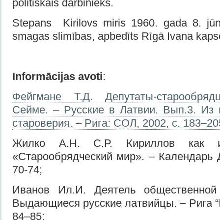
politiskais darbinieks.
Stepans Kirilovs miris 1960. gada 8. jūn
smagas slimības, apbedīts Rīgā Ivana kaps
Informācijas avoti
:
Фейгмане Т.Д. Депутаты-старообря
Сейме. – Русские в Латвии. Вып.3. Из 
староверия. – Рига: СОЛ, 2002, с. 183–20
Жилко А.Н. С.Р. Кириллов как и
«Старообрядческий мир». – Календарь Д
70-74;
Иванов Ил.И. Деятель общественной
Выдающиеся русские латвийцы. – Рига “I
84–85;