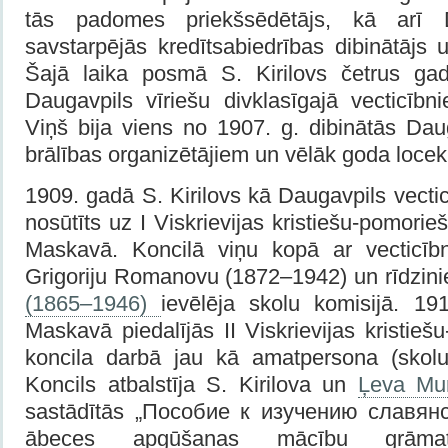
tās padomes priekšsēdētājs, kā arī Da
savstarpējās kredītsabiedrības dibinātājs
Šajā laika posmā S. Kirilovs četrus gad
Daugavpils vīriešu divklasīgajā vecticībn
Viņš bija viens no 1907. g. dibinātās Dau
brālības organizētājiem un vēlāk goda locekl
1909. gadā S. Kirilovs kā Daugavpils vectic
nosūtīts uz I Viskrievijas kristiešu-pomorie
Maskavā. Koncilā viņu kopā ar vecticībn
Grigoriju Romanovu (1872–1942) un rīdzin
(1865–1946)
ievēlēja skolu komisijā. 19
Maskavā piedalījās II Viskrievijas kristie
koncila darbā jau kā amatpersona (skolu 
Koncils atbalstīja S. Kirilova un
Ļeva Mur
sastādītās „Пособие к изучению славянс
ābeces apgūšanas mācību grāmata