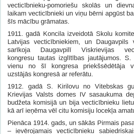
vecticībnieku-pomoriešu skolās un diev
laikam vecticībnieki un viņu bērni apgūst b
šīs mācību grāmatas.
1911. gadā Koncila izveidotā Skolu komite
Latvijas vecticībniekiem, un Daugavpils v
sarīkoja Daugavpilī Viskrievijas vect
kongresu tautas izglītības jautājumos. S. 
vienu no šī kongresa priekšsēdētāja v
uzstājās kongresā ar referātu.
1912. gadā S. Kirilovu no Vitebskas gu
Krievijas Valsts domes IV sasaukuma dep
budžeta komisijā un bija vecticībnieku liet
kā arī ieņēma vēl citu komisiju locekļa amat
Pienāca 1914. gads, un sākās Pirmais pasau
– ievērojamais vecticībnieku sabiedriskai