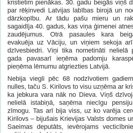
kristietim pienākas. 30. gadu beigās viņš d
par rēķinvedi Latvijas labības birojā un n
dārzkopību. Ar tādu pašu mieru un raks
sagaidīja 40. gadus, kas viņa ģimenei atnes
zaudējumus. Otrā pasaules kara beig
evakuēja uz Vāciju, un viņiem sekoja arī
dzīvesbiedri. Viņi tika nometināti nelielā 
gada pavasarī ieņēma padomju karaspē
pieņēma lēmumu atgriezties Latvijā.
Nebija viegli pēc 68 nodzīvotiem gadiem
nulles, taču S. Kirilovs to visu uzņēma ar kri
ka jebkura vara nāk no Dieva. Viņš dzīvo
nelielā istabiņā, saņēma niecīgu pensij
zīmogu. Tas arī bija viss, uz ko varēja cer
Kirilovs – bijušais Krievijas Valsts domes 
Saeimas deputāts, ievērojams vecticībni