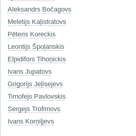
Aleksandrs Bočagovs
Meletijs Kaļistratovs
Pēteris Koreckis
Leontijs Špoļanskis
Elpidifors Tihoņickis
Ivans Jupatovs
Grigorijs Jeļisejevs
Timofejs Pavlovskis
Sergejs Trofimovs
Ivans Korņiļjevs