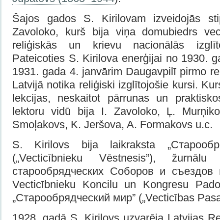
Šajos gados S. Kirilovam izveidojās sti
Zavoloko, kurš bija viņa domubiedrs vec
reliģiskās un krievu nacionālās izglī
Pateicoties S. Kirilova enerģijai no 1930. 
1931. gada 4. janvārim Daugavpilī pirmo rei
Latvijā notika reliģiski izglītojošie kursi. K
lekcijas, neskaitot pārrunas un praktis
lektoru vidū bija I. Zavoloko, Ļ. Murņik
Smoļakovs, K. Jeršova, A. Formakovs u.c.
S. Kirilovs bija laikraksta „Старооб
(„Vecticībnieku Vēstnesis”), žurnāl
старообрядческих Соборов и съездов в 
Vecticībnieku Koncilu un Kongresu Pad
„Старообрядческий мир” („Vecticības Pasau
1928. gadā S. Kirilovs uzvarēja Latvijas R