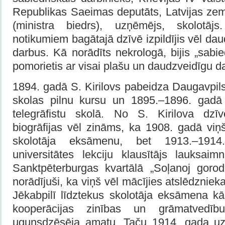
Republikas Saeimas deputāts, Latvijas zem
(ministra biedrs), uzņēmējs, skolotā
notikumiem bagātajā dzīvē izpildījis vēl da
darbus. Kā norādīts nekrologā, bijis „sabie
pomorietis ar visai plašu un daudzveidīgu d
1894. gadā S. Kirilovs pabeidza Daugavpil
skolas pilnu kursu un 1895.–1896. gadā
telegrāfistu skolā. No S. Kirilova dzīv
biogrāfijas vēl zināms, ka 1908. gadā viņš
skolotāja eksāmenu, bet 1913.–1914
universitātes lekciju klausītājs lauksaim
Sanktpēterburgas kvartālā „Soļanoj gorodo
norādījuši, ka viņš vēl mācījies atslēdzniek
Jēkabpilī līdztekus skolotāja eksāmena kā
kooperācijas zinības un grāmatvedī
ugunsdzēsēja amatu. Taču 1914. gada uz