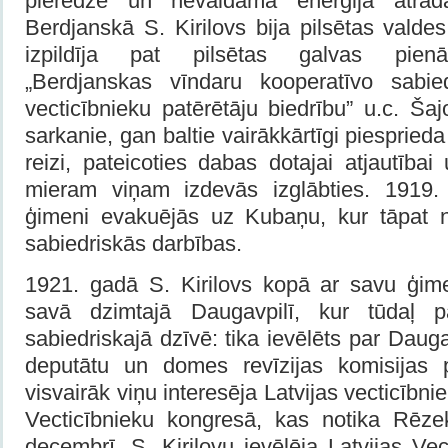
pieredze un nevaldāmā enerģija atrada
Berdjanskā S. Kirilovs bija pilsētas valdes
izpildīja pat pilsētas galvas pienā
„Berdjanskas vīndaru kooperatīvo sabied
vecticībnieku patērētāju biedrību” u.c. Š
sarkanie, gan baltie vairākkārtīgi piesprie
reizi, pateicoties dabas dotajai atjautība
mieram viņam izdevās izglābties. 1919
ģimeni evakuējās uz Kubaņu, kur tāpat 
sabiedriskās darbības.
1921. gadā S. Kirilovs kopā ar savu ģimen
savā dzimtajā Daugavpilī, kur tūdaļ pat
sabiedriskajā dzīvē: tika ievēlēts par Daug
deputātu un domes revīzijas komisijas p
visvairāk viņu interesēja Latvijas vecticībn
Vecticībnieku kongresā, kas notika Rēz
decembrī, S. Kirilovu ievēlēja Latvijas Vec