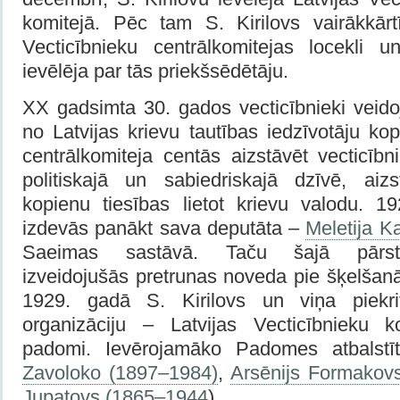
komitejā. Pēc tam S. Kirilovs vairākkārtī
Vecticībnieku centrālkomitejas locekli 
ievēlēja par tās priekšsēdētāju.
XX gadsimta 30. gados vecticībnieki veid
no Latvijas krievu tautības iedzīvotāju kop
centrālkomiteja centās aizstāvēt vecticībn
politiskajā un sabiedriskajā dzīvē, aizs
kopienu tiesības lietot krievu valodu. 1
izdevās panākt sava deputāta –
Meletija Ka
Saeimas sastāvā. Taču šajā pārstā
izveidojušās pretrunas noveda pie šķelšanā
1929. gadā S. Kirilovs un viņa piekrit
organizāciju – Latvijas Vecticībnieku 
padomi. Ievērojamāko Padomes atbalstī
Zavoloko (1897–1984)
,
Arsēnijs Formakov
Jupatovs (1865–1944
).