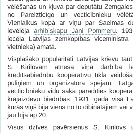
vēlēšanās un kļuva par deputātu Zemgale
no Pareizticīgo un vecticībnieku vēlēt
Vienlaikus kopā ar viņu par Saeimas d
ievēlēja
arhibīskapu Jāni Pommeru
. 193
iecēla Latvijas zemkopības viceministra 
vietnieka) amatā.
Visplašāko popularitāti Latvijas krievu tau
S. Kirilovam atnesa viņa darbība la
kredītsabiedrību kooperatīvu tīkla veidoš
pūliņiem un organizatora spējām, Lat
vecticībnieku vidū sāka parādīties koopera
krājaizdevu biedrības. 1931. gadā visā Lat
kurās viņš bija viens no to dibinātājiem vai 
jau bija ap 20.
Visus dzīves pavērsienus S. Kirilovs 