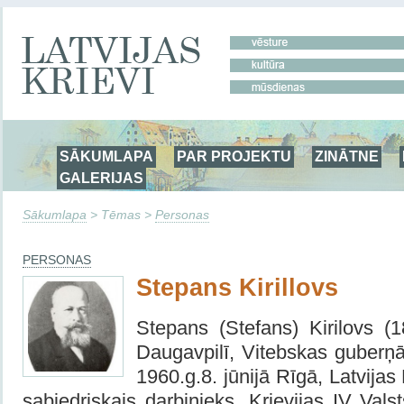
SĀKUMLAPA
PAR PROJEKTU
ZINĀTNE
GALERIJAS
Sākumlapa
> Tēmas >
Personas
PERSONAS
Stepans Kirillovs
Stepans (Stefans) Kirilovs (18
Daugavpilī, Vitebskas guberņā,
1960.g.8. jūnijā Rīgā, Latvija
sabiedriskais darbinieks, Krievijas IV Val