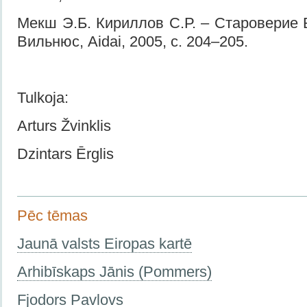
Мекш Э.Б. Кириллов С.Р. – Староверие 
Вильнюс, Aidai, 2005, с. 204–205.
Tulkoja:
Arturs Žvinklis
Dzintars Ērglis
Pēc tēmas
Jaunā valsts Eiropas kartē
Arhibīskaps Jānis (Pommers)
Fjodors Pavlovs