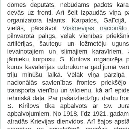
domes deputāts, nebūdams padots karakla
devās uz fronti. Arī šeit izpaudās viņa pa
organizatora talants. Karpatos, Galīcij
vietās, pārstāvot
Viskrievijas nacionālo
pilnvarotā palīgs, vēlāk vienības priekšn
artilērijas, šauteņu un ložmetēju ugun
ievainotajiem un slimajiem karavīriem, 
jātnieku korpusu. S. Kirilovs organizēja 
kurus kavalērijas uzbrukuma gadījumā varē
triju minūšu laikā. Vēlāk viņa pārziņā 
nacionālās savienības frontes priekšējo 
transporta vienību un vilcienu, kā arī epid
tehniskā daļa. Par pašaizliedzīgu darbu fron
S. Kirilovs tika apbalvots ar Sv. Jur
apbalvojumiem. No 1918. līdz 1921. gadam 
atradās Krievijas dienvidos. Arī šajos apst