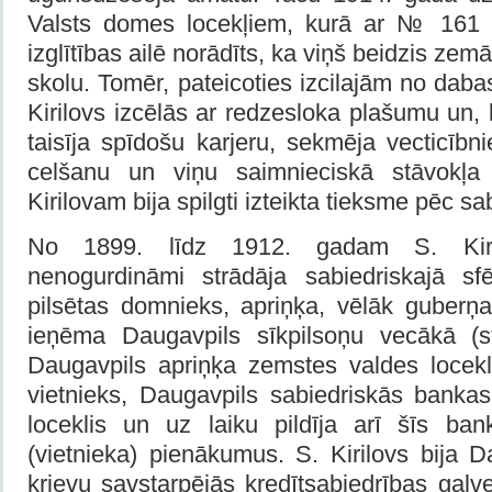
Valsts domes locekļiem, kurā ar № 161 a
izglītības ailē norādīts, ka viņš beidzis ze
skolu. Tomēr, pateicoties izcilajām no dab
Kirilovs izcēlās ar redzesloka plašumu un,
taisīja spīdošu karjeru, sekmēja vecticībni
celšanu un viņu saimnieciskā stāvokļa 
Kirilovam bija spilgti izteikta tieksme pēc s
No 1899. līdz 1912. gadam S. Kiri
nenogurdināmi strādāja sabiedriskajā sf
pilsētas domnieks, apriņķa, vēlāk guberņ
ieņēma Daugavpils sīkpilsoņu vecākā (st
Daugavpils apriņķa zemstes valdes locekl
vietnieks, Daugavpils sabiedriskās bankas
loceklis un uz laiku pildīja arī šīs ban
(vietnieka) pienākumus. S. Kirilovs bija 
krievu savstarpējās kredītsabiedrības galv