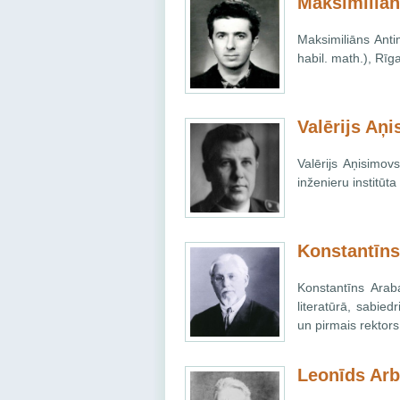
Maksimiliān
Maksimiliāns Anti
habil. math.), Rīg
Valērijs Aņ
Valērijs Aņisimov
inženieru institūt
Konstantīns
Konstantīns Araba
literatūrā, sabied
un pirmais rektors
Leonīds Ar