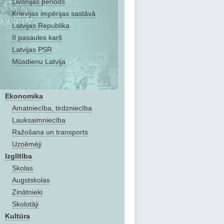
Livonijas periods
Krievijas impērijas sastāvā
Latvijas Republika
II pasaules karš
Latvijas PSR
Mūsdienu Latvija
Ekonomika
Amatniecība, tirdzniecība
Lauksaimniecība
Ražošana un transports
Uzņēmēji
Izglītība
Skolas
Augstskolas
Zinātnieki
Skolotāji
Kultūra