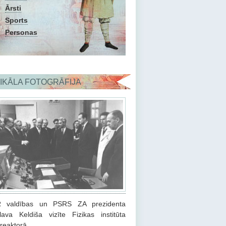
Ārsti
Sports
Personas
IKĀLA FOTOGRĀFIJA
 valdības un PSRS ZA prezidenta
lava Keldiša vizīte Fizikas institūta
reaktorā