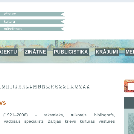
OJEKTU
ZINĀTNE
PUBLICISTIKA
KRĀJUMI
ME
G
Ğ
H
I
Ī
J
K
Ķ
L
Ļ
M
N
Ņ
O
P
R
S
Š
T
U
Ū
V
Z
Ž
ovs
 (1921–2006) – rakstnieks, tulkotājs, bibliogrāfs,
ks, vadošais speciālists Baltijas krievu kultūras vēstures