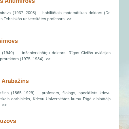
s Antimirovs
mirovs (1937–2005) – habilitētais matemātikas doktors (Dr.
as Tehniskās universitātes profesors. >>
isimovs
s (1940) – inženierzinātņu doktors, Rīgas Civilās aviācijas
a prorektors (1975–1984). >>
 Arabažins
žins (1865–1929) – profesors, filologs, speciālists krievu
riskais darbinieks, Krievu Universitātes kursu Rīgā dibinātājs
. >>
buzovs