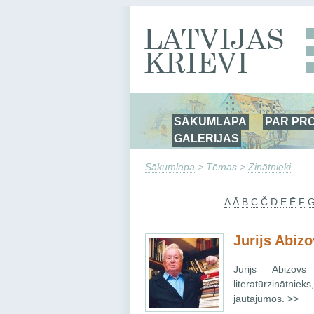
SĀKUMLAPA
PAR PR
GALERIJAS
Sākumlapa
> Tēmas >
Zinātnieki
A
Ā
B
C
Č
D
E
Ē
F
Jurijs Abiz
Jurijs Abizovs
literatūrzinātnie
jautājumos. >>