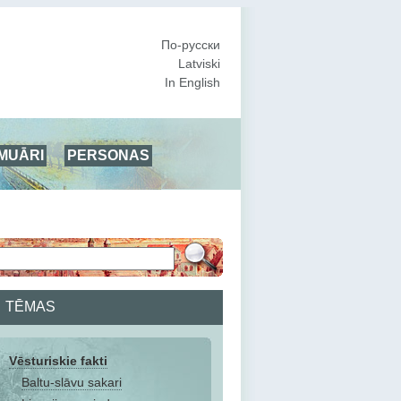
По-русски
Latviski
In English
MUĀRI
PERSONAS
TĒMAS
Vēsturiskie fakti
Baltu-slāvu sakari