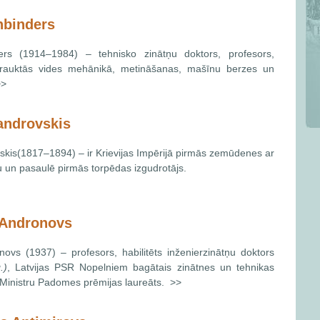
nbinders
ers (1914–1984) – tehnisko zinātņu doktors, profesors,
rtrauktās vides mehānikā, metināšanas, mašīnu berzes un
>>
androvskis
skis(1817–1894) – ir Krievijas Impērijā pirmās zemūdenes ar
 un pasaulē pirmās torpēdas izgudrotājs.
 Andronovs
ovs (1937) – profesors, habilitēts inženierzinātņu doktors
.)
, Latvijas PSR Nopelniem bagātais zinātnes un tehnikas
Ministru Padomes prēmijas laureāts. >>