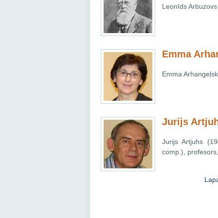
Leonīds Arbuzovs 
Emma Arhan
Emma Arhangeļska 
Jurijs Artju
Jurijs Artjuhs (1
comp.), profesors,
Lap