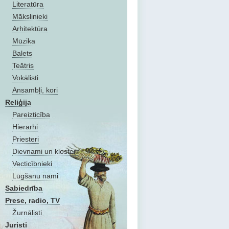
Literatūra
Mākslinieki
Arhitektūra
Mūzika
Balets
Teātris
Vokālisti
Ansambļi, kori
Reliģija
Pareizticība
Hierarhi
Priesteri
Dievnami un klosteri
Vecticībnieki
Lūgšanu nami
Sabiedrība
Prese, radio, TV
Žurnālisti
Juristi