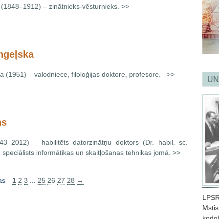
(1848–1912) – zinātnieks-vēsturnieks. >>
geļska
(1951) – valodniece, filoloģijas doktore, profesore. >>
UN
hs
943–2012) – habilitēts datorzinātņu doktors (Dr. habil. sc.
 speciālists informātikas un skaitļošanas tehnikas jomā. >>
as
1
2
3
...
25
26
27
28
→
LPSR
Mstis
kodol