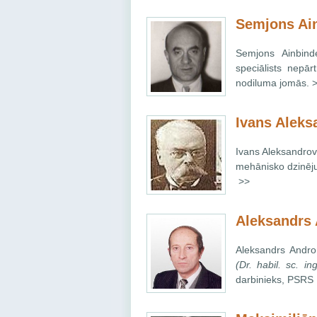
Semjons Ai
Semjons Ainbind
speciālists nepā
nodiluma jomās. 
Ivans Aleks
Ivans Aleksandrov
mehānisko dzinēju
>>
Aleksandrs
Aleksandrs Andron
(Dr. habil. sc. ing
darbinieks, PSRS 