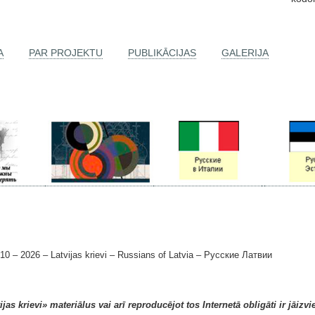
A
PAR PROJEKTU
PUBLIKĀCIJAS
GALERIJA
 2026 – Latvijas krievi – Russians of Latvia – Русские Латвии
as krievi» materiālus vai arī reproducējot tos Internetā obligāti ir jāizvi