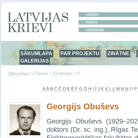
SĀKUMLAPA
PAR PROJEKTU
ZINĀTNE
GALERIJAS
Sākumlapa
> Tēmas >
Zinātnieki
> O
A
Ā
B
C
Č
D
E
Ē
F
G
Ğ
H
I
Ī
J
K
Ķ
L
Ļ
M
N
Ņ
O
P
Georgijs Obuševs
Georgijs Obuševs (1929–2020
doktors (Dr. sc. ing.), Rīgas T
Elektroenerģētikas fakultātes 