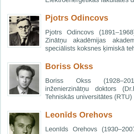
Pjotrs Odincovs
Pjotrs Odincovs (1891–19
Zinātņu akadēmijas akademi
speciālists koksnes ķimiskā te
Boriss Okss
Boriss Okss (1928–201
inženierzinātņu doktors (Dr.h
Tehniskās universitātes (RTU) 
Leonīds Orehovs
Leonīds Orehovs (1930–2007