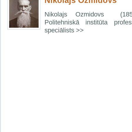
Nikolajs Ozmidovs
Nikolajs Ozmidovs
(18
Politehniskā institūta profes
speciālists >>