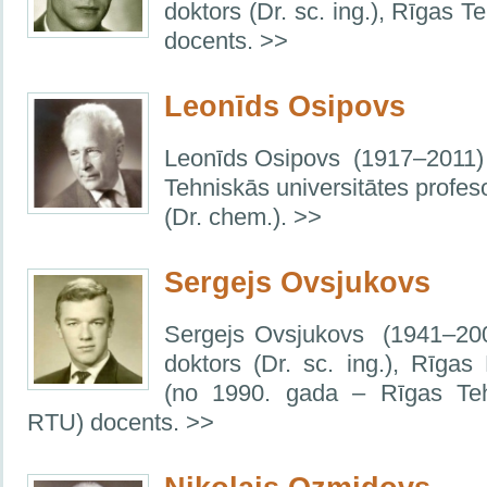
doktors (Dr. sc. ing.), Rīgas T
docents. >>
Leonīds Osipovs
Leonīds Osipovs
(1917–2011) 
Tehniskās universitātes profeso
(Dr. chem.). >>
Sergejs Ovsjukovs
Sergejs Ovsjukovs (1941–200
doktors (Dr. sc. ing.), Rīgas 
(no 1990. gada – Rīgas Tehn
RTU) docents. >>