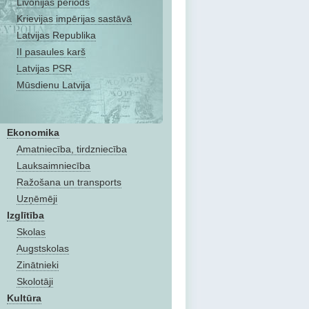
Livonijas periods
Krievijas impērijas sastāvā
Latvijas Republika
II pasaules karš
Latvijas PSR
Mūsdienu Latvija
Ekonomika
Amatniecība, tirdzniecība
Lauksaimniecība
Ražošana un transports
Uzņēmēji
Izglītība
Skolas
Augstskolas
Zinātnieki
Skolotāji
Kultūra