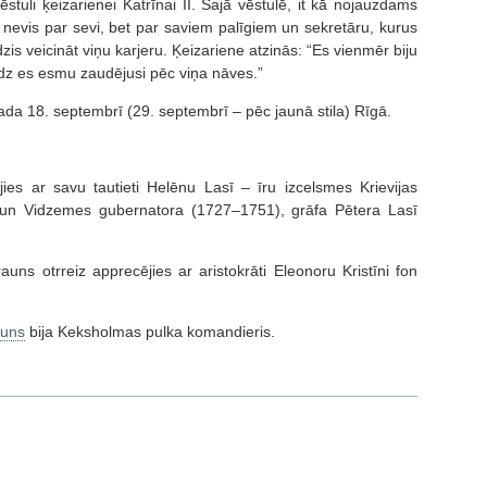
stuli ķeizarienei Katrīnai II. Šajā vēstulē, it kā nojauzdams
s nevis par sevi, bet par saviem palīgiem un sekretāru, kurus
zis veicināt viņu karjeru. Ķeizariene atzinās: “Es vienmēr biju
audz es esmu zaudējusi pēc viņa nāves.”
ada 18. septembrī (29. septembrī – pēc jaunā stila) Rīgā.
ies ar savu tautieti Helēnu Lasī – īru izcelsmes Krievijas
s un Vidzemes gubernatora (1727–1751), grāfa Pētera Lasī
ns otrreiz apprecējies ar aristokrāti Eleonoru Kristīni fon
auns
bija Keksholmas pulka komandieris.