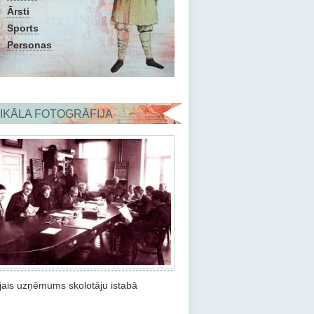
Ārsti
Sports
Personas
IKĀLA FOTOGRĀFIJA
ais uzņēmums skolotāju istabā