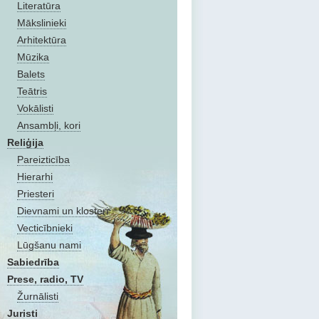
Literatūra
Mākslinieki
Arhitektūra
Mūzika
Balets
Teātris
Vokālisti
Ansambļi, kori
Reliģija
Pareizticība
Hierarhi
Priesteri
Dievnami un klosteri
Vecticībnieki
Lūgšanu nami
Sabiedrība
Prese, radio, TV
Žurnālisti
Juristi