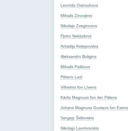
Leonīds Ostrouhovs
Mihails Zinovjevs
Nikolajs Zvegincevs
Pjotrs Ņekļudovs
Arkādijs Keļepovskis
Aleksandrs Buligins
Mihails Paškovs
Pēteris Lasī
Vilhelms fon Līvens
Kārlis Magnuss fon der Pālens
Johans Magnuss Gustavs fon Esens
Sergejs Šidlovskis
Nikolajs Lavrinovskis