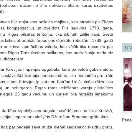
(patlaban dažas no šīm noliktavu ēkām, kuras uzbūvētas
ū).
īvas bija nojauktas nelielās mājiņas, kas atradās pie Rīgas
das kompensāciju) un izveidots Pils laukums. 1773. gadā,
 Rīgas pilsētas teritorijā, tika dibināti Lielie kapi, Svētā
os laikos atradušās ārpus priekšpilsētu robežām. 1789. gadā
la ar krievu apmācības valodu, kas vēlāk tika nosaukta par
UN
emts Rīgas Tirdzniecības nolikums, kas nodrošināja nedaudz
vu tirgotājiem.
ar Krievijas Impērijas apgabalu, kuru pārvalda gubernators.
astāvs līdz šim bija nenomaināms, tika nomainīta pret rāti,
izcelsmes Krievijas ķeizariene Katrīna Lielā atcēla rīdzinieku
os) un nebirģeros. Rīgas rātes vēlēšanās varēja piedalīties
sasnieguši 25 gadu vecumu un kuriem bija noteikts ienākumu
arbība izpelnījusies augstu novērtējumu ne tikai Krievijā,
ustrijas imperators piešķīris Džordžam Braunam grāfa titulu.
Pēdēj
līdz pat pēdējai sava mūža dienai saglabājot skaidru prātu.