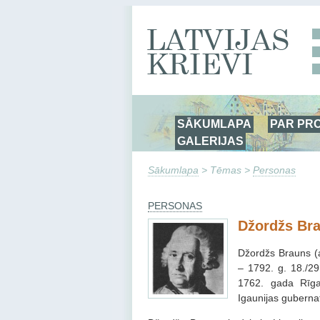
SĀKUMLAPA
PAR PR
GALERIJAS
Sākumlapa
> Tēmas >
Personas
PERSONAS
Džordžs Br
Džordžs Brauns (ar
– 1792. g. 18./29
1762. gada Rīga
Igaunijas guberna