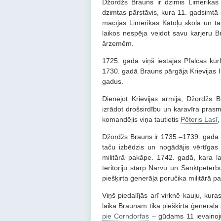
Džordžs Brauns ir dzimis Limerikas 
dzimtas pārstāvis, kura 11. gadsimtā 
mācījās Limerikas Katoļu skolā un tā 
laikos nespēja veidot savu karjeru B
ārzemēm.
1725. gadā viņš iestājās Pfalcas kūr
1730. gadā Brauns pārgāja Krievijas Im
gadus.
Dienējot Krievijas armijā, Džordžs 
izrādot drošsirdību un karavīra pras
komandējis viņa tautietis
Pēteris Lasī
,
Džordžs Brauns ir 1735.–1739. gada Kri
taču izbēdzis un nogādājis vērtīgas 
militārā pakāpe. 1742. gadā, kara l
teritoriju starp Narvu un Sanktpēter
piešķirta ģenerāļa poručika militārā p
Viņš piedalījās arī virknē kauju, kur
laikā Braunam tika piešķirta ģenerāļa
pie Corndorfas
– gūdams 11 ievainoju