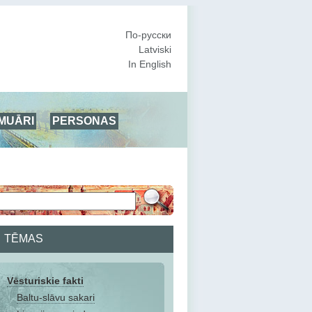
По-русски
Latviski
In English
MUĀRI
PERSONAS
TĒMAS
Vēsturiskie fakti
Baltu-slāvu sakari