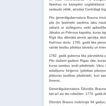
šķiedras no kaņepēm uzglabāšanai 
nedaudz vēlāk, atrodas Centrālajā tirg
Pēc ģenerālgubernatora Brauna iniciat
pils (to īpašnieki saņēma labu nau
sakarā ar aizliegumu veikt apbedīšanu
Jēkaba un Pokrova kapsēta, kuras taj
Rīgā tika dibināta pirmā apriņķa sko
Katrīnas skolu. 1765. gadā tika pieņ
vairāk tiesību pilsētas latviešu un krie
1782. gadā guberņa tika pārveidota p
Pēc dažiem gadiem Rīgas rāte, kuras s
kuras sastāvu ievēl pilsētnieki. Vācu 
iedalījumu birģeros (pilsētas pilsoņ
jebkuras tautības pilsētnieki, kuri 
līmenis.
Ģenerālgubernatora Džordža Brauna d
bet arī aiz tās robežām. 1774. gadā A
Džordzs Brauns nodzīvojis 94 gadus, 