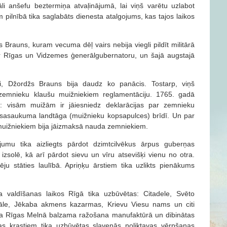
āli anšefu beztermiņa atvaļinājumā, lai viņš varētu uzlabot
 pilnībā tika saglabāts dienesta atalgojums, kas tajos laikos
Brauns, kuram vecuma dēļ vairs nebija viegli pildīt militārā
ar Rīgas un Vidzemes ģenerālgubernatoru, un šajā augstajā
i, Džordžs Brauns bija daudz ko panācis. Tostarp, viņš
 zemnieku klaušu muižniekiem reglamentāciju. 1765. gadā
u: visām muižām ir jāiesniedz deklarācijas par zemnieku
sasaukuma landtāga (muižnieku kopsapulces) brīdī. Un par
muižniekiem bija jāizmaksā nauda zemniekiem.
jumu tika aizliegts pārdot dzimtcilvēkus ārpus guberņas
zsolē, kā arī pārdot sievu un vīru atsevišķi vienu no otra.
ju stāties laulībā. Apriņķu ārstiem tika uzlikts pienākums
 valdīšanas laikos Rīgā tika uzbūvētas: Citadele, Svēto
drāle, Jēkaba akmens kazarmas, Krievu Viesu nams un citi
sākta Rīgas Melnā balzama ražošana manufaktūrā un dibinātas
as krastiem tika uzbūvētas slavenās noliktavas vērpšanas