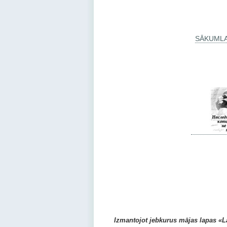
SĀKUML
201
Izmantojot jebkurus mājas lapas «Latv