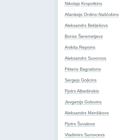
Nikolajs Kropotkins
Afanāsijs Ordins-Naščokins
Aleksandrs Bekļešovs
Boriss Šeremetjevs
Anikita Repņins
Aleksandrs Suvorovs
Pēteris Bagrations
Sergejs Goļicins
Pjotrs Aļbedinskis
Jevgeņijs Golovins
Aleksandrs Menšikovs
Pjotrs Šuvalovs
Vladimirs Surovcevs