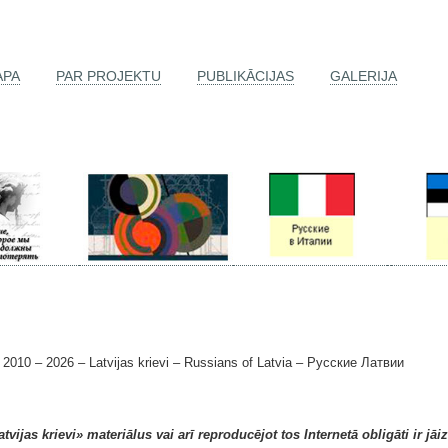
APA
PAR PROJEKTU
PUBLIKĀCIJAS
GALERIJA
0 – 2026 – Latvijas krievi – Russians of Latvia – Русские Латвии
ijas krievi» materiālus vai arī reproducējot tos Internetā obligāti ir jāi