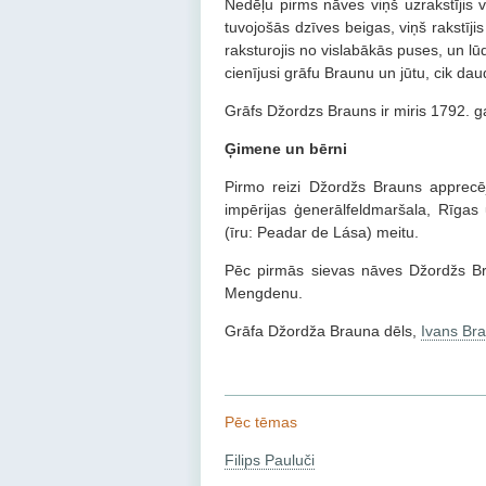
Nedēļu pirms nāves viņš uzrakstījis vē
tuvojošās dzīves beigas, viņš rakstīji
raksturojis no vislabākās puses, un lūd
cienījusi grāfu Braunu un jūtu, cik d
Grāfs Džordzs Brauns ir miris 1792. g
Ģimene un bērni
Pirmo reizi Džordžs Brauns apprecēj
impērijas ģenerālfeldmaršala, Rīga
(īru: Peadar de Lása) meitu.
Pēc pirmās sievas nāves Džordžs Brau
Mengdenu.
Grāfa Džordža Brauna dēls,
Ivans Br
Pēc tēmas
Filips Pauluči