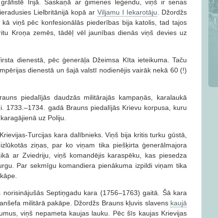
grāfistē Īrijā. Saskaņā ar ģimenes leģendu, viņš ir senas
ieradusies Lielbritānijā kopā ar
Viljamu I Iekarotāju
. Džordžs
kā viņš pēc konfesionālās piederības bija katolis, tad tajos
ritu Kroņa zemēs, tādēļ vēl jaunības dienās viņš devies uz
firsta dienestā, pēc ģenerāļa Džeimsa Kīta ieteikuma. Taču
pērijas dienestā un šajā valstī nodienējis vairāk nekā 60 (!)
Brauns piedalījās daudzās militārajās kampaņās, karalaukā
mi. 1733.–1734. gadā Brauns piedalījās Krievu korpusa, kuru
 karagājienā uz Poliju.
evijas-Turcijas kara dalībnieks. Viņš bija kritis turku gūstā,
izlūkotās ziņas, par ko viņam tika piešķirta ģenerālmajora
aikā ar Zviedriju, viņš komandējis karaspēku, kas piesedza
burgu. Par sekmīgu komandiera pienākuma izpildi viņam tika
akāpe.
as norisinājušās Septiņgadu kara (1756–1763) gaitā. Šā kara
 anšefa militārā pakāpe. Džordžs Brauns kļuvis slavens
kaujā
mus, viņš nepameta kaujas lauku. Pēc šīs kaujas Krievijas