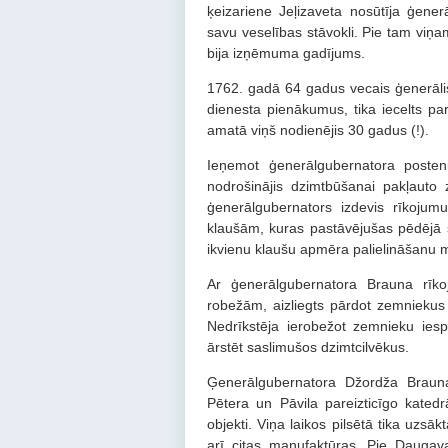
ķeizariene Jeļizaveta nosūtīja ģener
savu veselības stāvokli. Pie tam viņam
bija izņēmuma gadījums.
1762. gadā 64 gadus vecais ģenerālis 
dienesta pienākumus, tika iecelts p
amatā viņš nodienējis 30 gadus (!).
Ieņemot ģenerālgubernatora posten
nodrošinājis dzimtbūšanai pakļauto
ģenerālgubernators izdevis rīkojum
klaušām, kuras pastāvējušas pēdējā 
ikvienu klaušu apmēra palielināšanu 
Ar ģenerālgubernatora Brauna rīko
robežām, aizliegts pārdot zemniekus i
Nedrīkstēja ierobežot zemnieku iespē
ārstēt saslimušos dzimtcilvēkus.
Ģenerālgubernatora Džordža Brauna
Pētera un Pāvila pareizticīgo kate
objekti. Viņa laikos pilsētā tika uz
arī citas manufaktūras. Pie Daugav