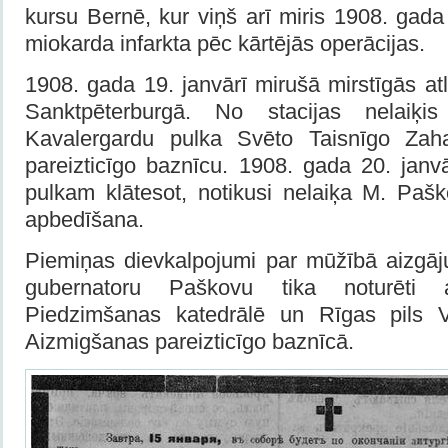
kursu Bernē, kur viņš arī miris 1908. gada
miokarda infarkta pēc kārtējās operācijas.
1908. gada 19. janvārī mirušā mirstīgās at
Sanktpēterburgā. No stacijas nelaiķi
Kavalergardu pulka Svēto Taisnīgo Zaha
pareizticīgo baznīcu. 1908. gada 20. janvā
pulkam klātesot, notikusi nelaiķa M. Pa
apbedīšana.
Piemiņas dievkalpojumi par mūžībā aizgā
gubernatoru Paškovu tika noturēti 
Piedzimšanas katedrālē un Rīgas pils 
Aizmigšanas pareizticīgo baznīcā.