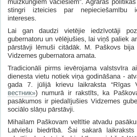
muižkungiem vāciešiem”. Agrārās politika
stingri izteicies par nepieciešamību 
intereses.
Lai gan daudzi vietējie iedzīvotāji pozi
gubernatoru un vēlējušies, lai viņš paliek 
pārstāvji lēmuši citādāk. M. Paškovs bija
Vidzemes gubernatora amata.
Tradicionāli pirms ievērojama valstsvīra 
dienesta vietu notiek viņa godināšana - a
gada 7. jūlijā krievu laikraksta “Rīgas V
вестник»
) numurā ir rakstīts, ka Paškov
pasākumos ir piedalījušies Vidzemes gube
sociālo slāņu pārstāvji.
Mihailam Paškovam veltītie atvadu pasākum
Latviešu biedrībā. Šai sakarā laikraksts 