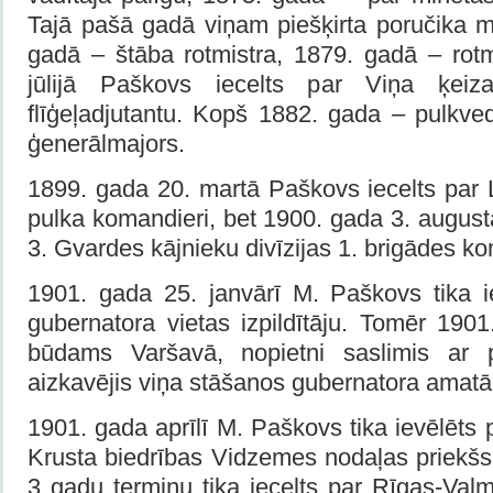
Tajā pašā gadā viņam piešķirta poručika m
gadā – štāba rotmistra, 1879. gadā – rotm
jūlijā Paškovs iecelts par Viņa ķeiza
flīģeļadjutantu. Kopš 1882. gada – pulkve
ģenerālmajors.
1899. gada 20. martā Paškovs iecelts par 
pulka komandieri, bet 1900. gada 3. august
3. Gvardes kājnieku divīzijas 1. brigādes ko
1901. gada 25. janvārī M. Paškovs tika 
gubernatora vietas izpildītāju. Tomēr 1901
būdams Varšavā, nopietni saslimis ar 
aizkavējis viņa stāšanos gubernatora amatā
1901. gada aprīlī M. Paškovs tika ievēlēts 
Krusta biedrības Vidzemes nodaļas priekšs
3 gadu termiņu tika iecelts par Rīgas-Val