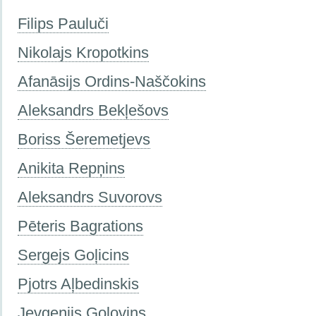
Filips Pauluči
Nikolajs Kropotkins
Afanāsijs Ordins-Naščokins
Aleksandrs Bekļešovs
Boriss Šeremetjevs
Anikita Repņins
Aleksandrs Suvorovs
Pēteris Bagrations
Sergejs Goļicins
Pjotrs Aļbedinskis
Jevgeņijs Golovins