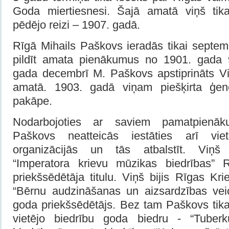
Goda miertiesnesi. Šajā amatā viņš tika 
pēdējo reizi – 1907. gadā.
Rīgā Mihails Paškovs ieradās tikai sept
pildīt amata pienākumus no 1901. gada 
gada decembrī M. Paškovs apstiprināts V
amatā. 1903. gadā viņam piešķirta ģener
pakāpe.
Nodarbojoties ar saviem pamatpienāk
Paškovs neatteicās iestāties arī viet
organizācijās un tās atbalstīt. Viņš 
“Imperatora krievu mūzikas biedrības”
priekšsēdētāja titulu. Viņš bijis Rīgas Kri
“Bērnu audzināšanas un aizsardzības vei
goda priekšsēdētājs. Bez tam Paškovs tika
vietējo biedrību goda biedru - “Tuber