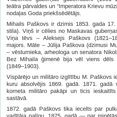
teātra pārvaldes un “Imperatora Krievu mūz
nodaļas Goda priekšsēdētājs.
Mihails Paškovs ir dzimis 1853. gada 17
stila). Viņš ir cēlies no Maskavas guberņ
Viņa tēvs – Aleksejs Paškovs (1821–18
majors. Māte – Jūlija Paškova (dzimusi M
– vēsturnieka, arheologa un senatora Niko
Bez Mihaila ģimenē bija vēl viens dēls
(1849–1903).
Vispārējo un militāro izglītību М. Paškovs 
kuru absolvējis 1869. gadā. 1871. gadā 
korneta militāro pakāpi un ticis ieskaitī
sastāvā.
1872. gadā Paškovs tika iecelts par pu
vadītāja palīgu, 1875. gadā — par minētā