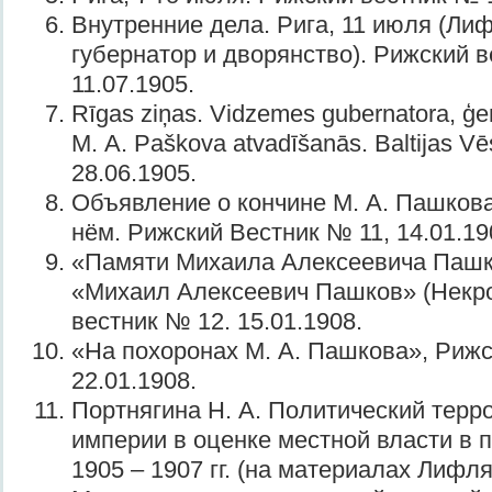
Внутренние дела. Рига, 11 июля (Ли
губернатор и дворянство). Рижский в
11.07.1905.
Rīgas ziņas. Vidzemes gubernatora, ģen
M. A. Paškova atvadīšanās. Baltijas V
28.06.1905.
Объявление о кончине М. А. Пашкова
нём. Рижский Вестник № 11, 14.01.19
«Памяти Михаила Алексеевича Пашк
«Михаил Алексеевич Пашков» (Некро
вестник № 12. 15.01.1908.
«На похоронах М. А. Пашкова», Рижс
22.01.1908.
Портнягина Н. А. Политический терр
империи в оценке местной власти в
1905 – 1907 гг. (на материалах Лифл