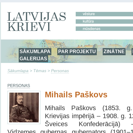
SĀKUMLAPA
PAR PROJEKTU
ZINĀTNE
GALERIJAS
Sākumlapa
> Tēmas >
Personas
PERSONAS
Mihails Paškovs
Mihails Paškovs (1853. g.
Krievijas impērijā – 1908. g. 1
Šveices Konfederācijā) –
Vidzemes guberņas gubernators (1901–1