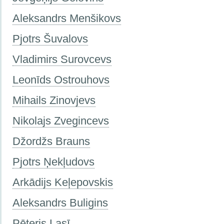
Aleksandrs Menšikovs
Pjotrs Šuvalovs
Vladimirs Surovcevs
Leonīds Ostrouhovs
Mihails Zinovjevs
Nikolajs Zvegincevs
Džordžs Brauns
Pjotrs Ņekļudovs
Arkādijs Keļepovskis
Aleksandrs Buligins
Pēteris Lasī