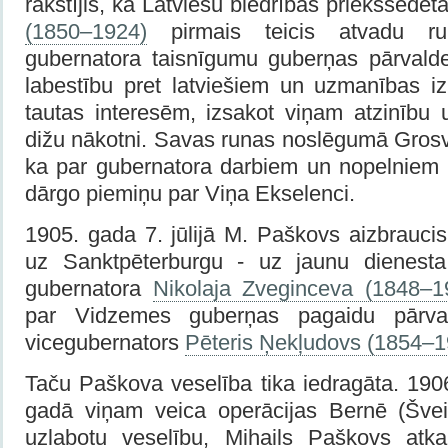
rakstījis, ka Latviešu biedrības priekšsēdēt
(1850–1924)
pirmais teicis atvadu run
gubernatora taisnīgumu guberņas pārvaldes
labestību pret latviešiem un uzmanības iz
tautas interesēm, izsakot viņam atzinību 
dižu nākotni. Savas runas noslēgumā Grosv
ka par gubernatora darbiem un nopelniem l
dārgo piemiņu par Viņa Ekselenci.
1905. gada 7. jūlijā M. Paškovs aizbrauci
uz Sanktpēterburgu - uz jaunu dienesta
gubernatora
Nikolaja Zveginceva (1848–1
par Vidzemes guberņas pagaidu pārvald
vicegubernators
Pēteris Ņekļudovs (1854–1
Taču Paškova veselība tika iedragāta. 190
gadā viņam veica operācijas Bernē (Švei
uzlabotu veselību, Mihails Paškovs atka