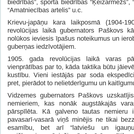
biedrības”, sporta biedrības “Ķeizarmežs”, 
“Amatniecības artelis” u.c.
Krievu-japāņu kara laikposmā (1904-1
revolūcijas laikā gubernators Paškovs k
nolūkos ieviesis īpašus noteikumus un ie
guberņas iedzīvotājiem.
1905. gada revolūcijas laikā varas pā
vienprātības par to, kāda taktika būtu jāiev
kustību. Vieni iestājās par soda ekspedīcij
pret, pierādot to nelietderīgumu un kaitīgum
Vidzemes gubernators Paškovs uzskatījis
nemieriem, kas nonāk augstākajās varas 
pārspīlēta. Kā galveno tautas nemieru
pavasarī-vasarā viņš minējis ne tikai bez
esamību, bet arī “latviešu un igauņ