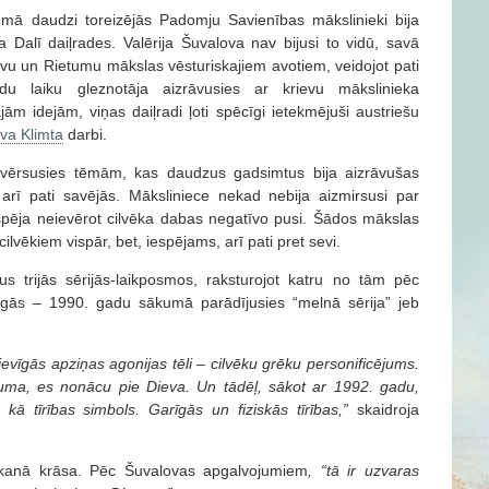
ā daudzi toreizējās Padomju Savienības mākslinieki bija
a Dalī daiļrades. Valērija Šuvalova nav bijusi to vidū, savā
evu un Rietumu mākslas vēsturiskajiem avotiem, veidojot pati
du laiku gleznotāja aizrāvusies ar krievu mākslinieka
ām idejām, viņas daiļradi ļoti spēcīgi ietekmējuši austriešu
va Klimta
darbi.
evērsusies tēmām, kas daudzus gadsimtus bija aizrāvušas
 arī pati savējās. Māksliniece nekad nebija aizmirsusi par
spēja neievērot cilvēka dabas negatīvo pusi. Šādos mākslas
cilvēkiem vispār, bet, iespējams, arī pati pret sevi.
us trijās sērijās-laikposmos, raksturojot katru no tām pēc
gās – 1990. gadu sākumā parādījusies “melnā sērija” jeb
ievīgās apziņas agonijas tēli – cilvēku grēku personificējums.
uma, es nonācu pie Dieva. Un tādēļ, sākot ar 1992. gadu,
ā tīrības simbols. Garīgās un fiziskās tīrības,”
skaidroja
kanā krāsa. Pēc Šuvalovas apgalvojumiem
,
“tā ir uzvaras