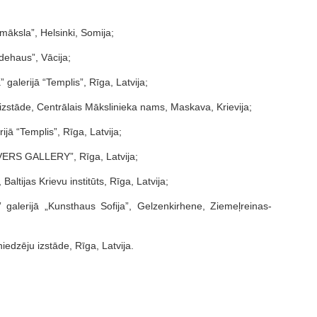
māksla”, Helsinki, Somija;
dehaus”, Vācija;
 galerijā “Templis”, Rīga, Latvija;
 izstāde, Centrālais Mākslinieka nams, Maskava, Krievija;
ijā “Templis”, Rīga, Latvija;
AVERS GALLERY”, Rīga, Latvija;
altijas Krievu institūts, Rīga, Latvija;
galerijā „Kunsthaus Sofija”, Gelzenkirhene, Ziemeļreinas-
niedzēju izstāde, Rīga, Latvija.