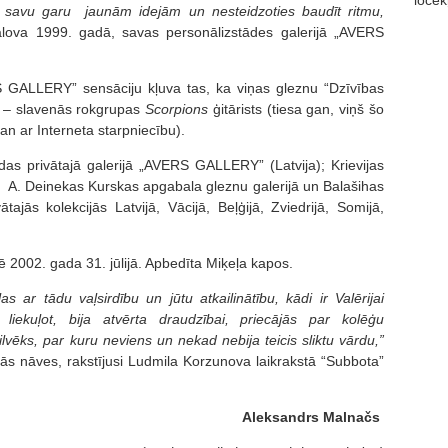
locekļ
ērt savu garu jaunām idejām un nesteidzoties baudīt ritmu,
alova 1999. gadā, savas personālizstādes galerijā „AVERS
S GALLERY” sensāciju kļuva tas, ka viņas gleznu “Dzīvības
s – slavenās rokgrupas
Scorpions
ģitārists (tiesa gan, viņš šo
gan ar Interneta starpniecību).
odas privātajā galerijā „AVERS GALLERY” (Latvija); Krievijas
ā, A. Deinekas Kurskas apgabala gleznu galerijā un Balašihas
vātajās kolekcijās Latvijā, Vācijā, Beļģijā, Zviedrijā, Somijā,
ē 2002. gada 31. jūlijā. Apbedīta Miķeļa kapos.
s ar tādu vaļsirdību un jūtu atkailinātību, kādi ir Valērijai
liekuļot, bija atvērta draudzībai, priecājās par kolēģu
ilvēks, par kuru neviens un nekad nebija teicis sliktu vārdu,”
ās nāves, rakstījusi Ludmila Korzunova laikrakstā “Subbota”
A
leksandrs Malnačs