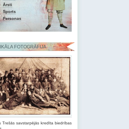
Ārsti
Sports
Personas
IKĀLA FOTOGRĀFIJA
 Trešās savstarpējās kredīta biedrības