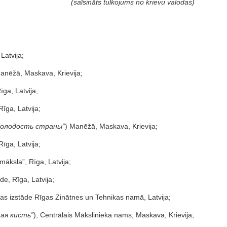
(saīsināts tulkojums no krievu valodas)
Latvija;
Manēžā, Maskava, Krievija;
īga, Latvija;
īga, Latvija;
олодость страны”
) Manēžā, Maskava, Krievija;
īga, Latvija;
māksla”, Rīga, Latvija;
de, Rīga, Latvija;
s izstāde Rīgas Zinātnes un Tehnikas namā, Latvija;
ая кисть
”
), Centrālais Mākslinieka nams, Maskava, Krievija;