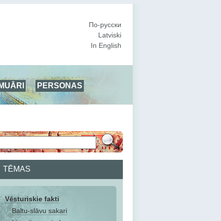
По-русски
Latviski
In English
MUĀRI
PERSONAS
TĒMAS
Vēsturiskie fakti
Baltu-slāvu sakari