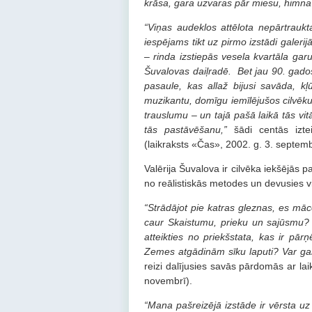
krāsa, gara uzvaras pār miesu, himna
“Viņas audeklos attēlota nepārtraukt
iespējams tikt uz pirmo izstādi gale
– rinda izstiepās vesela kvartāla ga
Šuvalovas daiļradē. Bet jau
90.
gados
pasaule, kas allaž bijusi savāda, kļ
muzikantu, domīgu iemīlējušos cilvēku
trauslumu – un tajā pašā laikā tās vitā
tās pastāvēšanu,”
šādi centās izte
(laikraksts «Čas», 2002. g. 3. septemb
Valērija Šuvalova ir cilvēka iekšējās pa
no reālistiskās metodes un devusies vi
“Strādājot pie katras gleznas, es māc
caur Skaistumu, prieku un sajūsmu? 
atteikties no priekšstata, kas ir p
Zemes atgādinām sīku laputi? Var gan
reizi dalījusies savās pārdomās ar la
novembrī).
“Mana pašreizējā izstāde ir vērsta uz 