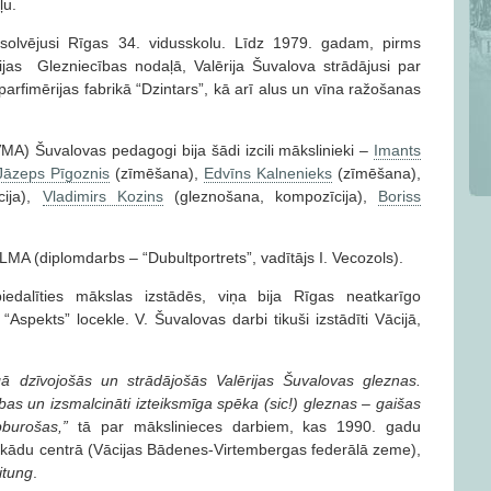
ļu.
olvējusi Rīgas 34. vidusskolu. Līdz 1979. gadam, pirms
jas Glezniecības nodaļā, Valērija Šuvalova strādājusi par
arfimērijas fabrikā “Dzintars”, kā arī alus un vīna ražošanas
MA) Šuvalovas pedagogi bija šādi izcili mākslinieki –
Imants
Jāzeps Pīgoznis
(zīmēšana),
Edvīns Kalnenieks
(zīmēšana),
cija),
Vladimirs Kozins
(gleznošana, kompozīcija),
Boriss
LMA (diplomdarbs – “Dubultportrets”, vadītājs I. Vecozols).
dalīties mākslas izstādēs, viņa bija Rīgas neatkarīgo
Aspekts” locekle. V. Šuvalovas darbi tikuši izstādīti Vācijā,
ā dzīvojošās un strādājošās Valērijas Šuvalovas gleznas.
s un izsmalcināti izteiksmīga spēka (sic!) gleznas – gaišas
apburošas,”
tā par mākslinieces darbiem, kas 1990. gadu
žokādu centrā (Vācijas Bādenes-Virtembergas federālā zeme),
itung
.