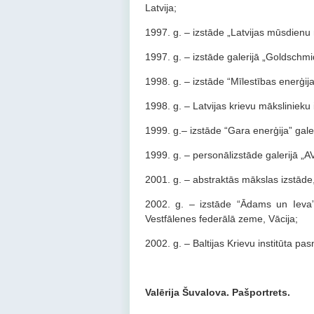
Latvija;
1997. g. – izstāde „Latvijas mūsdienu 
1997. g. – izstāde galerijā „Goldschmi
1998. g. – izstāde “Mīlestības enerģija”
1998. g. – Latvijas krievu mākslinieku
1999. g.– izstāde “Gara enerģija” galer
1999. g. – personālizstāde galerijā „
2001. g. – abstraktās mākslas izstāde, B
2002. g. – izstāde “Ādams un Ieva” 
Vestfālenes federālā zeme, Vācija;
2002. g. – Baltijas Krievu institūta pas
Valērija Šuvalova. Pašportrets.