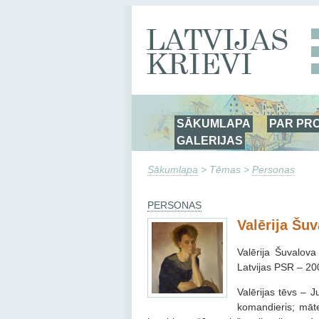
SĀKUMLAPA
PAR PR
GALERIJAS
Sākumlapa
> Tēmas >
Personas
PERSONAS
Valērija Šu
Valērija Šuvalova
Latvijas PSR – 200
Valērijas tēvs – J
komandieris; māte