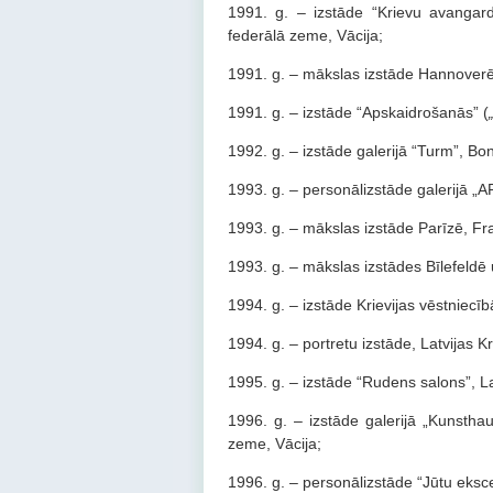
1991. g. – izstāde “Krievu avangard
federālā zeme, Vācija;
1991. g. – mākslas izstāde Hannoverē,
1991. g. – izstāde “Apskaidrošanās” (
1992. g. – izstāde galerijā “Turm”, Bo
1993. g. – personālizstāde galerijā „A
1993. g. – mākslas izstāde Parīzē, Fra
1993. g. – mākslas izstādes Bīlefeldē
1994. g. – izstāde Krievijas vēstniecībā
1994. g. – portretu izstāde, Latvijas K
1995. g. – izstāde “Rudens salons”, La
1996. g. – izstāde galerijā „Kunsthau
zeme, Vācija;
1996. g. – personālizstāde “Jūtu eksc