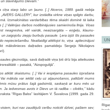
 un slavinājums Dievam.”
a cīņa starp labo un ļauno. [..] Atceros, 1989. gadā nebija
rijā „AVERS GALLERY”
,
kur izstādīta virkne viņas spilgto darbu,
rumā
.
Izsmalcinātas vardarbības tēma skaidri dominē tā laika
 [..] Valērijas darbos nodibinājusies samierinoša līnija. Viņas
ūst neagresīva, vēl vairāk, neaizsargāta – eņģeļu, klaunu-
 un zaigojošu ziepju burbuļu pasaule. Ļera izjūt šīs pasaules
UN
lo nepieciešamību. Neatlaidīgi attēlojot to, viņa apliecinājusi
ikt mākslinieces daiļrades pamatideju Sergejs Nikolajevs
rī).
saules gleznotāja, savā daiļradē viņa ļoti drīz bija atteikusies
rsrealitātē – pasakā, “Aizspogulijā”.
os atklāt skaistumu. [..] Vai ir iespējama pasaules izprašana
Vai māksla var ieklāt
ceļu uz atjaunošanos, palīdzēt mums
ārņēmis mūsu prātus šajā gadsimtā, saskaņā ar kuru mēs uz
. Ja iedvesmas avots ir Dievs un tā radība – cilvēks,”
kādu
ikraksta “Rīgas Balss” lasītājiem V. Šuvalova (1999. gada 29.
Rīgas
visiem, kuri nav zaudējuši cerību noticēt dzīvei, pašiem sev;