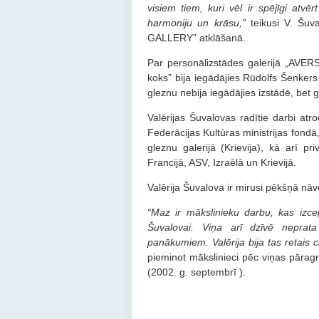
visiem tiem, kuri vēl ir spējīgi atv
harmoniju un krāsu,”
teikusi V. Šuv
GALLERY” atklāšanā.
Par personālizstādes galerijā „AVER
koks” bija iegādājies Rūdolfs Šenker
gleznu nebija iegādājies izstādē, bet 
Valērijas Šuvalovas radītie darbi atr
Federācijas Kultūras ministrijas fond
gleznu galerijā (Krievija), kā arī pri
Francijā, ASV, Izraēlā un Krievijā.
Valērija Šuvalova ir mirusi pēkšņā nāv
“Maz ir mākslinieku darbu, kas izceļa
Šuvalovai. Viņa arī dzīvē neprata 
panākumiem. Valērija bija tas retais c
pieminot mākslinieci pēc viņas pāragr
(2002. g. septembrī ).