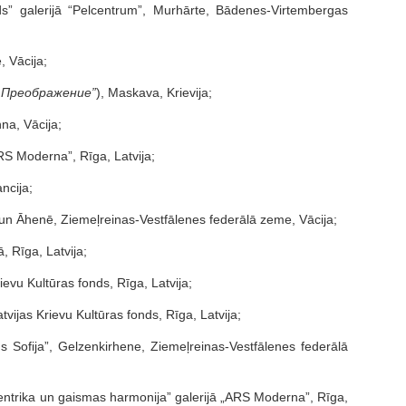
s” galerijā “Pelcentrum”, Murhārte, Bādenes-Virtembergas
 Vācija;
„Преображение
”
), Maskava, Krievija;
nna, Vācija;
RS Moderna”, Rīga, Latvija;
ncija;
 un Āhenē, Ziemeļreinas-Vestfālenes federālā zeme, Vācija;
, Rīga, Latvija;
rievu Kultūras fonds, Rīga, Latvija;
tvijas Krievu Kultūras fonds, Rīga, Latvija;
s Sofija”, Gelzenkirhene, Ziemeļreinas-Vestfālenes federālā
entrika un gaismas harmonija” galerijā „ARS Moderna”, Rīga,