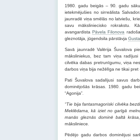
1980. gadu beigās – 90. gadu sākum
ietekmējušies no sirreālista Salvador
jaunradē viņa smēlās no latviešu, kri
savu māksliniecisko rokrakstu. Kā
avangardista
Pāvela Filonova
radošaj
gleznotāja, jūgendsila pārstāvja
Gusta
Savā jaunradē Valērija Šuvalova pi
māksliniekus, bez tam viņa radījusi
cilvēka dabas pretrunīgumu, viņa ne
darbos viņa bija nežēlīga ne tikai pret 
Pati Šuvalova sadalījusi savus darb
dominējošās krāsas. 1980. gadu bei
“Agonija”
.
“Tie bija fantasmagoriski cilvēka bezd
Meklēdama, kā iziet no garīgā meln
manās gleznās dominē baltā krāsa, k
māksliniece.
Pēdējo gadu darbos dominējusi sar