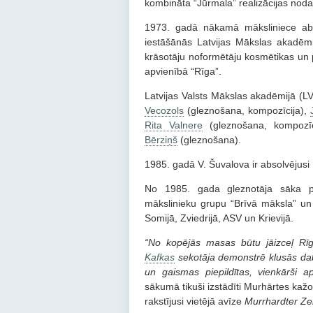
kombināta “Jūrmala” realizācijas noda
1973. gadā nākamā māksliniece abs
iestāšānās Latvijas Mākslas akadēmi
krāsotāju noformētāju kosmētikas un p
apvienībā “Rīga”.
Latvijas Valsts Mākslas akadēmijā (LV
Vecozols
(gleznošana, kompozīcija),
Rita Valnere
(gleznošana, kompozī
Bērziņš
(gleznošana).
1985. gadā V. Šuvalova ir absolvējusi 
No 1985. gada gleznotāja sāka pie
mākslinieku grupu “Brīvā māksla” un “
Somijā, Zviedrijā, ASV un Krievijā.
“No kopējās masas būtu jāizceļ Rīg
Kafkas
sekotāja demonstrē klusās daba
un gaismas piepildītas, vienkārši 
sākumā tikuši izstādīti Murhārtes ka
rakstījusi vietējā avīze
Murrhardter Ze