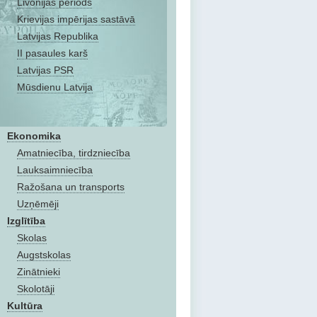
Livonijas periods
Krievijas impērijas sastāvā
Latvijas Republika
II pasaules karš
Latvijas PSR
Mūsdienu Latvija
Ekonomika
Amatniecība, tirdzniecība
Lauksaimniecība
Ražošana un transports
Uzņēmēji
Izglītība
Skolas
Augstskolas
Zinātnieki
Skolotāji
Kultūra