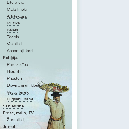
Literatūra
Mākslinieki
Arhitektūra
Mūzika
Balets
Teātris
Vokālisti
Ansambļi, kori
Reliģija
Pareizticība
Hierarhi
Priesteri
Dievnami un klosteri
Vecticībnieki
Lūgšanu nami
Sabiedrība
Prese, radio, TV
Žurnālisti
Juristi