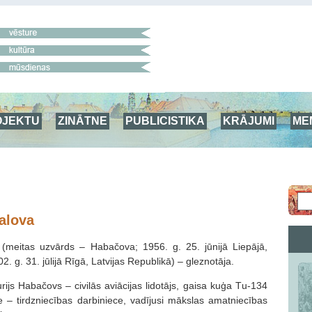
OJEKTU
ZINĀTNE
PUBLICISTIKA
KRĀJUMI
ME
valova
 (meitas uzvārds – Habačova; 1956. g. 25. jūnijā Liepājā,
2. g. 31. jūlijā Rīgā, Latvijas Republikā) – gleznotāja.
urijs Habačovs – civilās aviācijas lidotājs, gaisa kuģa Тu-134
 – tirdzniecības darbiniece, vadījusi mākslas amatniecības