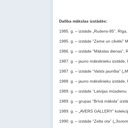
Dalība mākslas izstādēs
:
1985. g. – izstāde „Rudens-85”, Rīga, 
1985. g. – izstāde “Zeme un cilvēki” 
1986. g. – izstāde “Mākslas dienas”, R
1987. g. – jauno mākslinieku izstāde, R
1987. g. – izstāde “Valsts jaunība” (
„М
1988. g. – jauno mākslinieku izstāde, R
1989. g. – izstāde “Latvijas mūsdienu 
1989. g. – grupas “Brīvā māksla” izstā
1989. g. – „AVERS GALLERY” kolekcija
1990. g. – izstāde “Zelta ota” (
„Золот