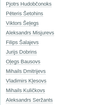
Pjotrs Hudobčonoks
Pēteris Šetohins
Viktors Šeļegs
Aleksandrs Misjurevs
Filips Šalajevs
Jurijs Dobrins
Oļegs Bausovs
Mihails Dmitrijevs
Vladimirs Kļesovs
Mihails Kuličkovs
Aleksandrs Seržants