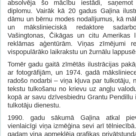
absolvēja šo mācību iestādi, saņemot
diplomu. Vairāk kā 20 gadus Gaļina ilus
dāmu un bērnu modes nodalījumus, kā māk
un mākslinieciskā redaktore sadarb
Vašingtonas, Čikāgas un citu Amerikas l
reklāmas aģentūrām. Viņas zīmējumi regu
vispopulārāko laikrakstu un žurnālu lappusē
Tomēr gadu gaitā zīmētās ilustrācijas pakāp
ar fotogrāfijām, un 1974. gadā māksliniec
radošo nodarbi – viņa kļuva par tulkotāju,
tekstu tulkošanu no krievu uz angļu valod
kopā ar savu dzīvesbiedru Grantu Pendillu
tulkotāju dienestu.
1990. gadu sākumā Gaļina atkal pievē
vienlaicīgi viņa izmēģina sevi arī tēlniecīb
gadam viņa apmeklēja grafikas privātstund