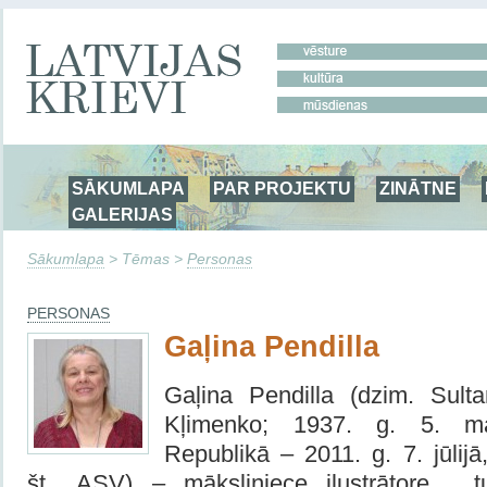
SĀKUMLAPA
PAR PROJEKTU
ZINĀTNE
GALERIJAS
Sākumlapa
> Tēmas >
Personas
PERSONAS
Gaļina Pendilla
Gaļina Pendilla (dzim. Sult
Kļimenko; 1937. g. 5. ma
Republikā – 2011. g. 7. jūlijā
št., ASV) – māksliniece ilustrātore , tu