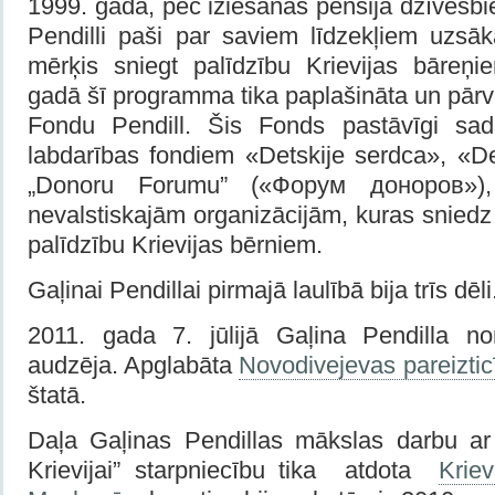
1999. gadā, pēc iziešanas pensijā dzīvesbi
Pendilli paši par saviem līdzekļiem uzs
mērķis sniegt palīdzību Krievijas bāreņi
gadā šī programma tika paplašināta un pārv
Fondu Pendill. Šis Fonds pastāvīgi sada
labdarības fondiem «Detskije serdca», «De
„Donoru Forumu” («Форум доноров»)
nevalstiskajām organizācijām, kuras sniedz 
palīdzību Krievijas bērniem.
Gaļinai Pendillai pirmajā laulībā bija trīs dēli
2011. gada 7. jūlijā Gaļina Pendilla n
audzēja. Apglabāta
Novodivejevas pareiztic
štatā.
Daļa Gaļinas Pendillas mākslas darbu ar
Krievijai” starpniecību tika atdota
Krie