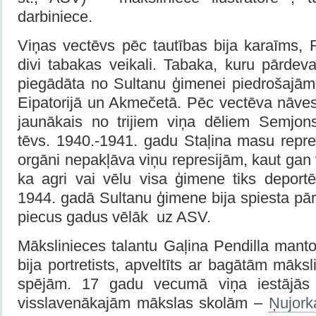
darbiniece.
Viņas vectēvs pēc tautības bija karaīms, 
divi tabakas veikali. Tabaka, kuru pārdeva
piegādāta no Sultanu ģimenei piedrošajām
Eipatorijā un Akmečetā. Pēc vectēva nāves
jaunākais no trijiem viņa dēliem Semjon
tēvs. 1940.-1941. gadu Staļina masu repres
orgāni nepakļāva viņu represijām, kaut gan 
ka agri vai vēlu visa ģimene tiks deportē
1944. gadā Sultanu ģimene bija spiesta pārc
piecus gadus vēlāk uz ASV.
Mākslinieces talantu Gaļina Pendilla mant
bija portretists, apveltīts ar bagātām māks
spējām. 17 gadu vecumā viņa iestājās
visslavenākajām mākslas skolām –
Ņujorka