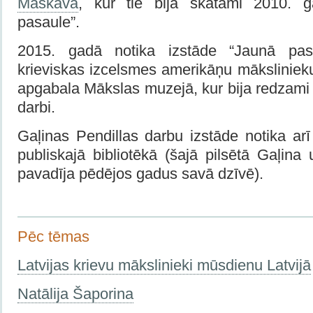
Maskavā
, kur tie bija skatāmi 2010. 
pasaule”.
2015. gadā notika izstāde “Jaunā pas
krieviskas izcelsmes amerikāņu māksliniek
apgabala Mākslas muzejā, kur bija redzami 
darbi.
Gaļinas Pendillas darbu izstāde notika ar
publiskajā bibliotēkā (šajā pilsētā Gaļina
pavadīja pēdējos gadus savā dzīvē).
Pēc tēmas
Latvijas krievu mākslinieki mūsdienu Latvijā
Natālija Šaporina