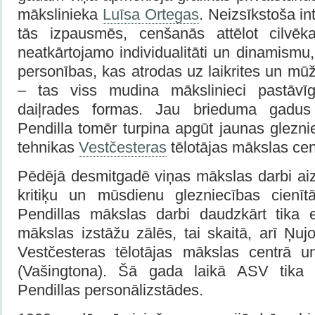
mākslinieka
Luīsa Ortegas
. Neizsīkstoša in
tās izpausmēs, cenšanās attēlot cilvēk
neatkārtojamo individualitāti un dinamismu
personības, kas atrodas uz laikrites un mūž
– tas viss mudina mākslinieci pastāvīgi
daiļrades formas. Jau brieduma gadus 
Pendilla tomēr turpina apgūt jaunas glezni
tehnikas
Vestčesteras
tēlotājas mākslas cen
Pēdējā desmitgadē viņas mākslas darbi aiz
kritiķu un mūsdienu glezniecības cienītā
Pendillas mākslas darbi daudzkārt tika 
mākslas izstāžu zālēs, tai skaitā, arī Ņujo
Vestčesteras tēlotājas mākslas centrā u
(Vašingtona). Šā gada laikā ASV tika r
Pendillas personālizstādes.