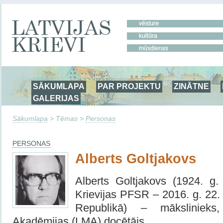
SĀKUMLAPA
PAR PROJEKTU
ZINĀTNE
GALERIJAS
Sākumlapa
> Tēmas >
Personas
PERSONAS
Alberts Goltjakovs
Alberts Goltjakovs (1924. g.
Krievijas PFSR – 2016. g. 22. 
Republikā) – mākslinieks
Akadēmijas (LMA) docētājs.