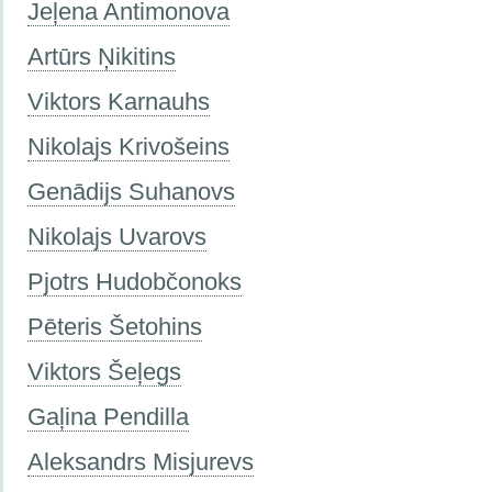
Jeļena Antimonova
Artūrs Ņikitins
Viktors Karnauhs
Nikolajs Krivošeins
Genādijs Suhanovs
Nikolajs Uvarovs
Pjotrs Hudobčonoks
Pēteris Šetohins
Viktors Šeļegs
Gaļina Pendilla
Aleksandrs Misjurevs