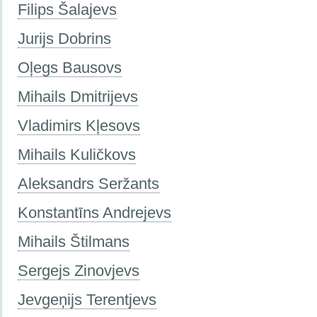
Filips Šalajevs
Jurijs Dobrins
Oļegs Bausovs
Mihails Dmitrijevs
Vladimirs Kļesovs
Mihails Kuličkovs
Aleksandrs Seržants
Konstantīns Andrejevs
Mihails Štilmans
Sergejs Zinovjevs
Jevgeņijs Terentjevs