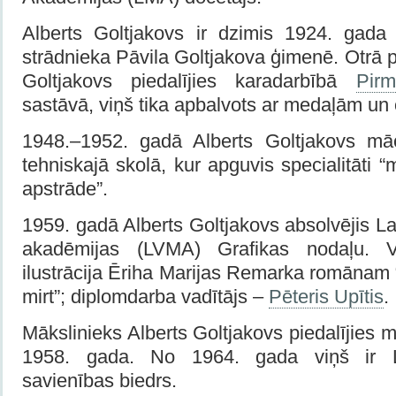
Alberts Goltjakovs ir dzimis 1924. gada
strādnieka Pāvila Goltjakova ģimenē. Otrā p
Goltjakovs piedalījies karadarbībā
Pirm
sastāvā, viņš tika apbalvots ar medaļām un
1948.–1952. gadā Alberts Goltjakovs māc
tehniskajā skolā, kur apguvis specialitāti 
apstrāde”.
1959. gadā Alberts Goltjakovs absolvējis La
akadēmijas (LVMA) Grafikas nodaļu. 
ilustrācija Ēriha Marijas Remarka romānam “
mirt”; diplomdarba vadītājs –
Pēteris Upītis
.
Mākslinieks Alberts Goltjakovs piedalījies 
1958. gada. No 1964. gada viņš ir La
savienības biedrs.