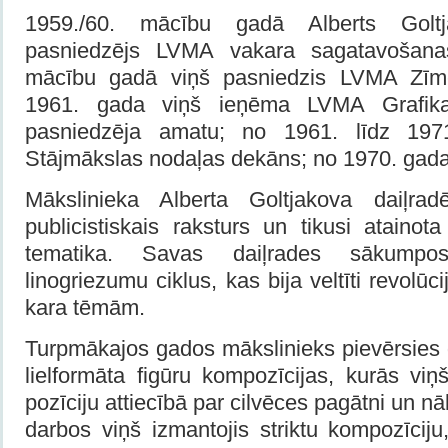
1959./60. mācību gadā Alberts Golt
pasniedzējs LVMA vakara sagatavošanas
mācību gadā viņš pasniedzis LVMA Zīm
1961. gada viņš ieņēma LVMA Grafika
pasniedzēja amatu; no 1961. līdz 1
Stājmākslas nodaļas dekāns; no 1970. gada
Mākslinieka Alberta Goltjakova daiļrad
publicistiskais raksturs un tikusi atainota
tematika. Savas daiļrades sākumpo
linogriezumu ciklus, kas bija veltīti revolū
kara tēmām.
Turpmākajos gados mākslinieks pievērsies g
lielformāta figūru kompozīcijas, kurās viņ
pozīciju attiecībā par cilvēces pagātni un 
darbos viņš izmantojis striktu kompozīcij