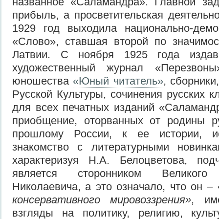
названное «Саламандра». Главной зад
прибыль, а просветительская деятельно
1929 год выходила национально-демок
«Слово», ставшая второй по значимос
Латвии. С ноября 1925 года издава
художественный журнал «Перезвон
юношества
«Юный читатель»
, сборник
Русской Культуры, сочинения русских к
для всех печатных изданий «Саламанд
приобщение, оторванных от родины ру
прошлому России, к ее истории, ис
знакомство с литературными новинка
характеризуя Н.А. Белоцветова, под
является сторонником Великого
Николаевича, а это означало, что он –
консервативного мировоззрения»
, им
взгляды на политику, религию, культ