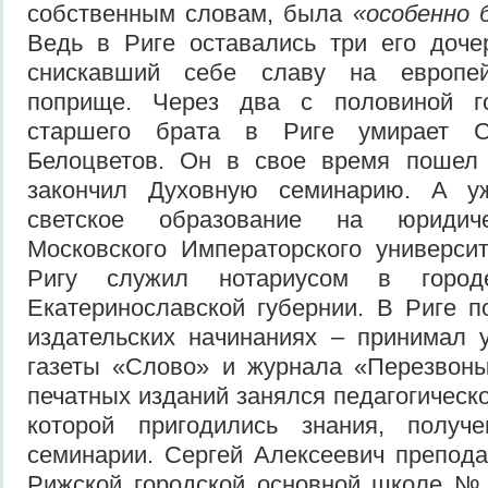
собственным словам, была
«особенно 
Ведь в Риге оставались три его доче
снискавший себе славу на европей
поприще. Через два с половиной г
старшего брата в Риге умирает С
Белоцветов. Он в свое время пошел
закончил Духовную семинарию. А у
светское образование на юридиче
Московского Императорского универси
Ригу служил нотариусом в городе
Екатеринославской губернии. В Риге п
издательских начинаниях – принимал 
газеты «Слово» и журнала «Перезвоны
печатных изданий занялся педагогическ
которой пригодились знания, получ
семинарии. Сергей Алексеевич препод
Рижской городской основной школе №