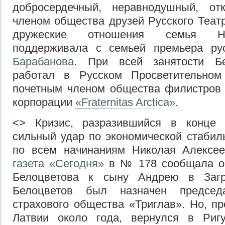
добросердечный, неравнодушный, от
членом общества друзей Русского Теат
дружеские отношения семья Н.
поддерживала с семьей премьера ру
Барабанова
. При всей занятости Бе
работал в Русском Просветительно
почетным членом общества филистров 
корпорации
«Fraternitas Arctica»
.
<> Кризис, разразившийся в конце 
сильный удар по экономической стаби
по всем начинаниям Николая Алексее
газета «Сегодня»
в № 178 сообщала о
Белоцветова к сыну Андрею в Заг
Белоцветов был назначен председ
страхового общества «Триглав». Но, п
Латвии около года, вернулся в Ригу