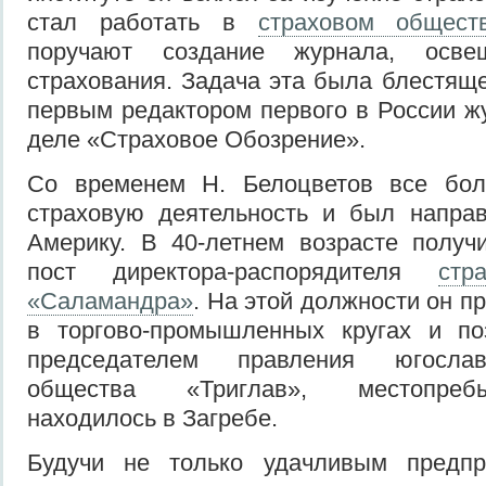
стал работать в
страховом общест
поручают создание журнала, осве
страхования. Задача эта была блестяще
первым редактором первого в России ж
деле «Страховое Обозрение».
Со временем Н. Белоцветов все бол
страховую деятельность и был направ
Америку. В 40-летнем возрасте получ
пост директора-распорядителя
стр
«Саламандра»
. На этой должности он п
в торгово-промышленных кругах и п
председателем правления югослав
общества «Триглав», местопреб
находилось в Загребе.
Будучи не только удачливым предпр