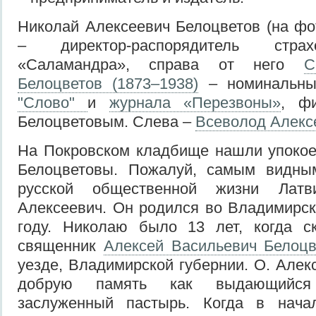
Николай Алексеевич Белоцветов (на фо
– директор-распорядитель стра
«Саламандра», справа от него
С
Белоцветов (1873–1938)
– номинальны
"Слово"
и
журнала «Перезвоны»
, ф
Белоцветовым. Слева –
Всеволод Алекс
На Покровском кладбище нашли упокое
Белоцветовы. Пожалуй, самым видны
русской общественной жизни Лат
Алексеевич. Он родился во Владимирск
году. Николаю было 13 лет, когда ск
священник
Алексей Васильевич Белоцв
уезде, Владимирской губернии. О. Алек
добрую память как выдающийся
заслуженный пастырь. Когда в нача