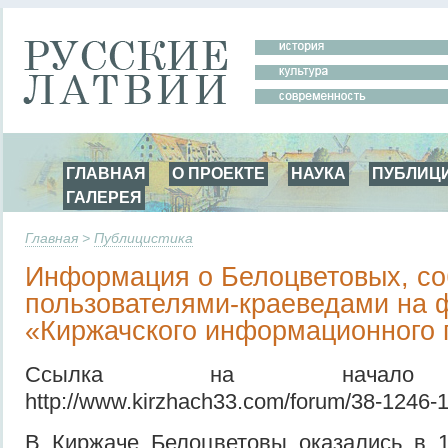
ГЛАВНАЯ
О ПРОЕКТЕ
НАУКА
ПУБЛИЦ
ГАЛЕРЕЯ
Главная
>
Публицистика
Информация о Белоцветовых, с
пользователями-краеведами на 
«Киржачского информационного 
Cсылка на начало о
http://www.kirzhach33.com/forum/38-1246-1
В Киржаче Белоцветовы оказались в 18