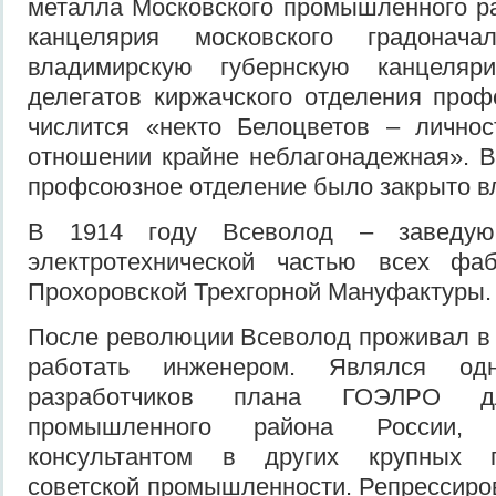
металла Московского промышленного ра
канцелярия московского градонача
владимирскую губернскую канцеля
делегатов киржачского отделения про
числится «некто Белоцветов – личнос
отношении крайне неблагонадежная». В 
профсоюзное отделение было закрыто в
В 1914 году Всеволод – заведую
электротехнической частью всех фа
Прохоровской Трехгорной Мануфактуры.
После революции Всеволод проживал в
работать инженером. Являлся о
разработчиков плана ГОЭЛРО дл
промышленного района России, 
консультантом в других крупных 
советской промышленности. Репрессиров