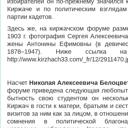
избирателей он по-прежнему значился
Киржаче и по политическим взгляда
партии кадетов.
Здесь же, на киржачском форуме разм
1903 г. фотография Сергея Алексеевича
жены Антонины Ефимовны (в девичест
1878–1947). Ниже ссылка н
http://www.kirzhach33.com/_fr/12/2911470.j
Насчет
Николая Алексеевича Белоцве
форуме приведена следующая любопыт
бытность свою студентом он несколь
Киржач в гости к матери, братьям и сес
визитов за ним как за лицом, в отношен
сомнения в политической благона