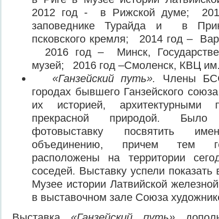
2012 год - в Рижской думе; 201
заповеднике Турайда и в Пр
псковского кремля; 2014 год – Вар
2016 год – Минск, Государствен
музей; 2016 год –Смоленск, КВЦ им
«Ганзейский путь».
Члены БС
городах бывшего Ганзейского союза,
их историей, архитектурным
прекрасной природой. Был
фотовыставку посвятить име
объединению, причем тем го
расположены на территории сего
соседей. Выставку успели показать 
Музее истории Латвийской железной 
в выставочном зале Союза художник
Выставка
«Ганзейский путь»
дополн