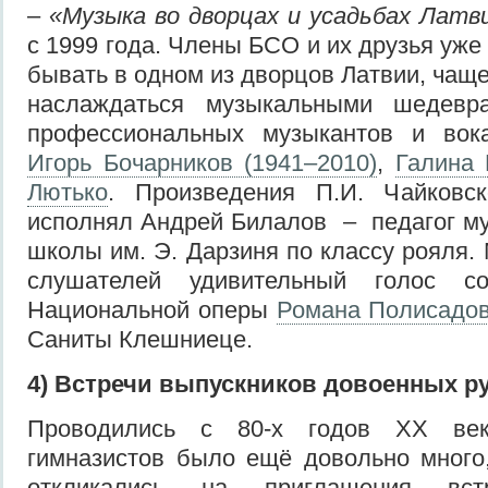
–
«Музыка во дворцах и усадьбах Лат
с 1999 года. Члены БСО и их друзья уж
бывать в одном из дворцов Латвии, чаще
наслаждаться музыкальными шедевр
профессиональных музыкантов и вока
Игорь Бочарников (1941–2010)
,
Галина 
Лютько
. Произведения П.И. Чайковс
исполнял Андрей Билалов – педагог м
школы им. Э. Дарзиня по классу рояля.
слушателей удивительный голос со
Национальной оперы
Романа Полисадо
Саниты Клешниеце.
4) Встречи выпускников довоенных р
Проводились с 80-х годов ХХ век
гимназистов было ещё довольно много
откликались на приглашения встр