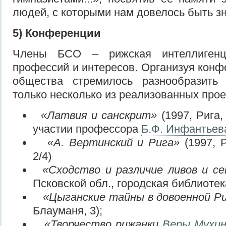
людей, с которыми нам довелось быть з
5)
Конференции
Члены БСО – рижская интеллигенц
профессий и интересов. Организуя конф
общества стремилось разнообразить 
только несколько из реализованных прое
«Латвия и санскрит»
(1997, Рига,
участии профессора
Б.Ф. Инфантьев
«А. Вертинский и Рига»
(1997, 
2/4)
«Сходство и различие ливов и с
Псковской обл., городская библиотек
«Цыганские тайны в довоенной Р
Блауманя, 3);
«Творчество рижанки
Веры Мухин