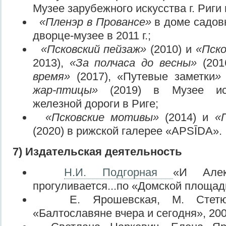
Музее зарубежного искусства г. Риги в
«Пленэр в Провансе»
в доме садов
дворце-музее в 2011 г.;
«Псковский пейзаж»
(2010) и
«Пск
2013),
«За полчаса до весны»
(201
время»
(2017), «Путевые заметки
жар-птицы»
(2019) в Музее ис
железной дороги в Риге;
«Псковские мотивы»
(2014) и
«
(2020) в рижской галерее «APSĪDA».
7)
Издательская деятельность
Н.И. Подгорная
«И Алек
прогуливается...по «Домской площади»
Е. Ярошевская, М. Стетюх
«Балтославяне вчера и сегодня», 2008