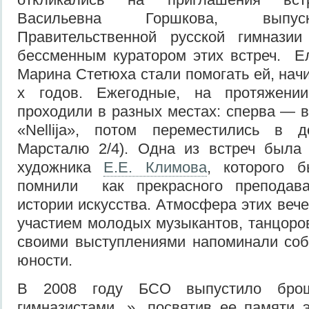
Васильевна Горшкова, выпус
Правительственной русской гимнази
бессменным куратором этих встреч. Е
Марина Стетюха стали помогать ей, нач
х годов. Ежегодные, на протяжении
проходили в разных местах: сперва — в
«Nellija», потом переместились в 
Марсталю 2/4). Одна из встреч была
художника
Е.Е. Климова
, которого 
помнили как прекрасного преподава
истории искусства. Атмосфера этих веч
участием молодых музыкантов, танцоров
своими выступлениями напоминали со
юности.
В 2008 году БСО выпустило бро
гимназистами...», посвятив ее памяти 