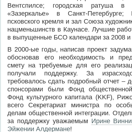
Вентспилсе; городская ратуша в 
«Зазеркалье» в Санкт-Петербурге; 
псковского кремля и зал Союза художни
нацменьшинств в Каунасе. Лучшие раб
в выпущенные БСО календари за 2008 и 
В 2000-ые годы, написав проект задума
обосновав его необходимость и пре
смету на требуемые для его реализа
получали поддержку. За израсход
требовалось сдать подробный отчет – 
спонсорами были Фонд общественной 
Фонд культурного капитала (KKF), Риж
всего Секретариат министра по осо
делам общественной интеграции. Отдел
за поддержку уважаемым
Ирине Винни
Эйжении Алдермане
!