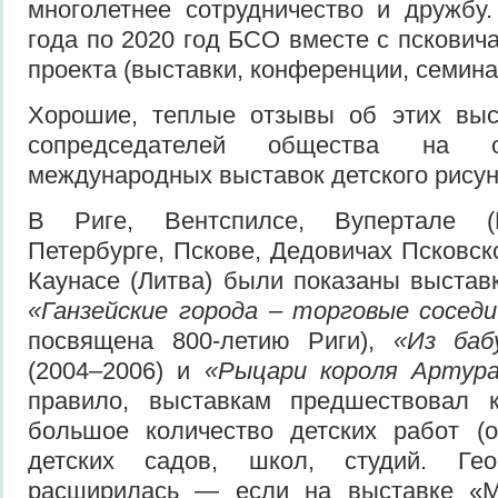
многолетнее сотрудничество и дружбу
года по 2020 год БСО вместе с пскович
проекта (выставки, конференции, семина
Хорошие, теплые отзывы об этих выс
сопредседателей общества на о
международных выставок детского рисунк
В Риге, Вентспилсе, Вупертале (Г
Петербурге, Пскове, Дедовичах Псковск
Каунасе (Литва) были показаны выставк
«Ганзейские города – торговые сосед
посвящена 800-летию Риги),
«Из баб
(2004–2006) и
«Рыцари короля Артур
правило, выставкам предшествовал к
большое количество детских работ (о
детских садов, школ, студий. Гео
расширилась — если на выставке «