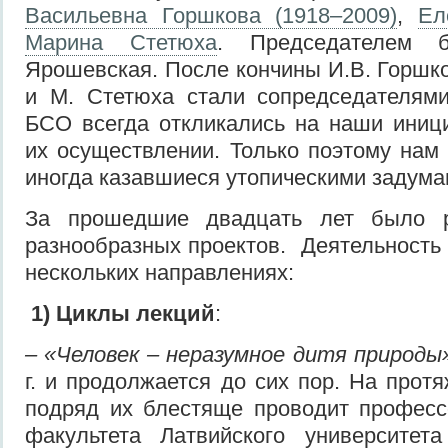
Васильевна Горшкова (1918–2009)
,
Ел
Марина Стетюха
. Председателем 
Ярошевская. После кончины И.В. Горшк
и М. Стетюха стали сопредседателям
БСО всегда откликались на наши иниц
их осуществлении. Только поэтому нам
иногда казавшиеся утопическими задума
За прошедшие двадцать лет было р
разнообразных проектов. Деятельность
нескольких направлениях:
1)
Циклы
лекций
:
– «Человек – неразумное дитя природы
г. и продолжается до сих пор. На прот
подряд их блестяще проводит професс
факультета Латвийского университета