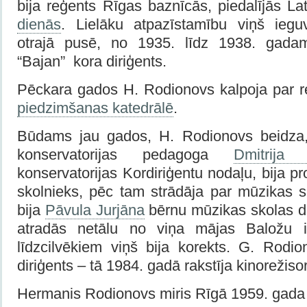
bija reģents Rīgas baznīcās, piedalījās La
dienās
. Lielāku atpazīstamību viņš iegu
otrajā pusē, no 1935. līdz 1938. gada
“Bajan” kora diriģents.
Pēckara gados H. Rodionovs kalpoja par 
piedzimšanas katedrālē
.
Būdams jau gados, H. Rodionovs beidza, 
konservatorijas pedagoga
Dmitrija 
konservatorijas Kordiriģentu nodaļu, bija p
skolnieks, pēc tam strādāja par mūzikas sk
bija
Pāvula Jurjāna
bērnu mūzikas skolas di
atradās netālu no viņa mājas Baložu i
līdzcilvēkiem viņš bija korekts. G. Rodio
diriģents – tā 1984. gadā rakstīja kinorežis
Hermanis Rodionovs miris Rīgā 1959. gada 6