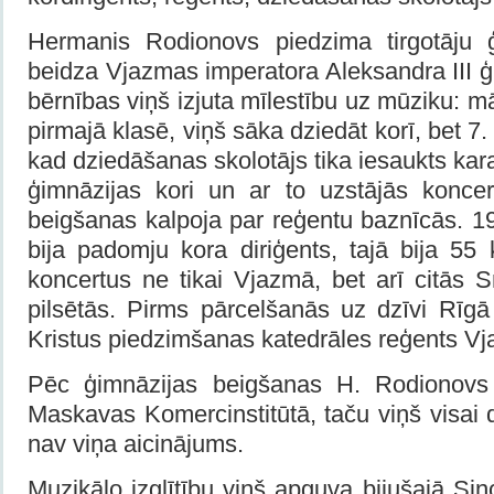
Hermanis Rodionovs piedzima tirgotāju
beidza Vjazmas imperatora Aleksandra III 
bērnības viņš izjuta mīlestību uz mūziku: 
pirmajā klasē, viņš sāka dziedāt korī, bet 7.
kad dziedāšanas skolotājs tika iesaukts kar
ģimnāzijas kori un ar to uzstājās konce
beigšanas kalpoja par reģentu baznīcās. 1
bija padomju kora diriģents, tajā bija 55 k
koncertus ne tikai Vjazmā, bet arī citās
pilsētās. Pirms pārcelšanās uz dzīvi Rīgā
Kristus piedzimšanas katedrāles reģents V
Pēc ģimnāzijas beigšanas H. Rodionovs
Maskavas Komercinstitūtā, taču viņš visai d
nav viņa aicinājums.
Muzikālo izglītību viņš apguva bijušajā S