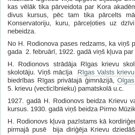
kas vēlāk tika pārveidota par Kora akadēm
divus kursus, pēc tam tika pārcelts m
Konservatoriju, kuru, pārceļoties uz dzīv
nebeidza.
No H. Rodionova pases redzams, ka viņš pi
gada 2. februārī, 1922. gadā viņš kļuva par L
H. Rodionovs strādāja Rīgas krievu sko
skolotāju. Viņš mācīja
Rīgas Valsts krievu
biedrības Rīgas privātajā ģimnāzijā,
Olgas
5. krievu (vecticībnieku) pamatskolā u.c.
1927. gadā H. Rodionovs beidza Krievu v
kursus. 1930. gadā viņš beidza Pirmo Mūzika
H. Rodionovs kļuva pazīstams kā kordiriģe
pirmajā pusē bija diriģēja Krievu dziedā