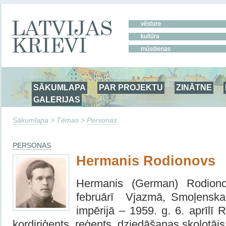
SĀKUMLAPA
PAR PROJEKTU
ZINĀTNE
GALERIJAS
Sākumlapa
> Tēmas >
Personas
PERSONAS
Hermanis Rodionovs
Hermanis (German) Rodion
februārī Vjazmā, Smoļenskas
impērijā – 1959. g. 6. aprīlī 
kordiriģents, reģents, dziedāšanas skolotājs