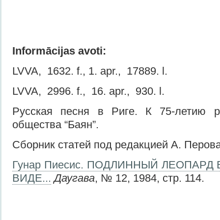
Informācijas avoti:
LVVA, 1632. f., 1. apr., 17889. l.
LVVA, 2996. f., 16. apr., 930. l.
Русская песня в Риге. К 75-летию ру
общества “Баян”.
Сборник статей под редакцией А. Перова
Гунар Пиесис. ПОДЛИННЫЙ ЛЕОПАРД
ВИДЕ...
Даугава
, № 12, 1984, стр. 1