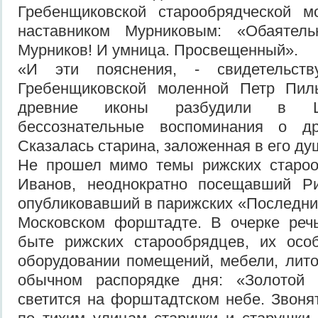
Гребенщиковской старообрядческой м
наставником Мурниковым: «Обаятель
Мурников! И умница. Просвещенный».
«И эти пояснения, - свидетельст
Гребенщиковской моленной Петр Пиль
древние иконы разбудили в Ш
бессознательные воспоминания о д
Сказалась старина, заложенная в его д
Не прошел мимо темы рижских староо
Иванов, неоднократно посещавший Р
опубликовавший в парижских «Последних
Московском форштадте. В очерке реч
быте рижских старообрядцев, их особ
оборудовании помещений, мебели, лито
обычном распорядке дня: «Золотой 
светится на форштадтском небе. Звонят