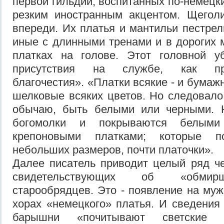
первой гильдии, воспитанных по-немецк
резким иностранным акцентом. Щегол
впереди. Их платья и мантильи пестрел
иные с длинными тренами и в дорогих м
платках на голове. Этот головной у
присутствия на службе, как пр
благочестия». «Платки всякие - и бумаж
шелковые всяких цветов. Но следовало
обычаю, быть белыми или черными. 
богомолки и покрываются белым
крепоновыми платками; которые п
небольших размеров, почти платочки».
Далее писатель приводит целый ряд ч
свидетельствующих об «обмир
старообрядцев. Это - появление на муж
хорах «немецкого» платья. И сведения 
барышни «почитывают светские 