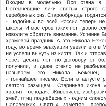
Входим в молельню. Вся стена в с
Потемневшие лики святых строго г
серебряных риз. Старообрядцы гордятся
- Подобных во всей России теперь не
школы. И мастеров таких нет - давно сек
изволите обратить внимание. Успение Б
храмовой праздник. А это Никола Беже
году, во время эвакуации увезли его в 
не успели вынуть из киота. Так и отпра
через десять лет, по договору от бо
получили, и даже стекло не разбилос
называем его Никола Беженец. 
- тончайшее письмо. Если в августе 
святого разыщем... Старинная икона 
хвалит Господа». Живописец изобрази
змей, птиц поднебесных - одним словом
Соловецких Святых заметьте: преп