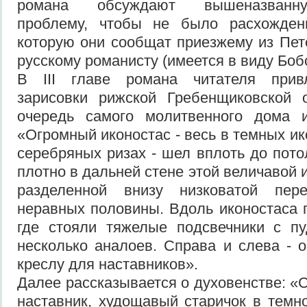
романа обсуждают вышеназванну
проблему, чтобы не было расхожден
которую они сообщат приезжему из Пет
русскому романисту (имеется в виду Боб
В III главе романа читателя прив
зарисовки рижской Гребенщиковской
очередь самого молитвенного дома и
«Огромный иконостас - весь в темных ик
серебряных ризах - шел вплоть до пото
плотно в дальней стене этой величавой 
разделенной внизу низковатой пер
неравных половины. Вдоль иконостаса 
где стояли тяжелые подсвечники с п
несколько аналоев. Справа и слева - о
креслу для наставников».
Далее рассказывается о духовенстве: «
наставник, худощавый старичок в темн