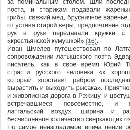
за поминальным столом. Шли последн
поста, и старикам подавали жарены
грибы, свежий мед, брусничное варенье
от устава старой веры, предпочтение от
рук в руки передавали кружки с 
«крестьянской кумушкой»
(16)
.
Иван Шмелев путешествовал по Латг
сопровождении латышского поэта Эдва
писатель, как в свое время Юрий Т
страсти русского человека «к хорош
который «поставит ребром последню
вырастить и выходить рысака». Приятн
и живописная дорога в Режицу, и цвету
встречавшиеся повсеместно, и п
латгальский воздух, ширина и ра
бесчисленное количество сверкающих оз
Но самое неизгладимое впечатление о