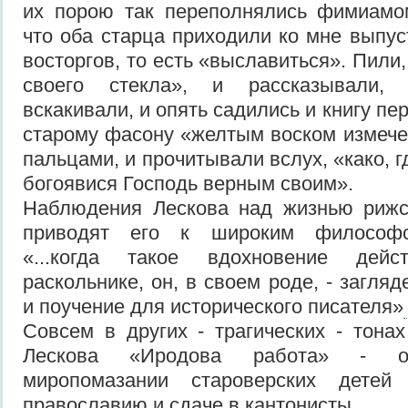
их порою так переполнялись фимиамом
что оба старца приходили ко мне выпус
восторгов, то есть «выславиться». Пили,
своего стекла», и рассказывали, 
вскакивали, и опять садились и книгу пе
старому фасону «желтым воском измечен
пальцами, и прочитывали вслух, «како, г
богоявися Господь верным своим».
Наблюдения Лескова над жизнью рижс
приводят его к широким философс
«...когда такое вдохновение дей
раскольнике, он, в своем роде, - загля
и поучение для исторического писателя»
Совсем в других - трагических - тона
Лескова «Иродова работа» - о 
миропомазании староверских дете
православию и сдаче в кантонисты.