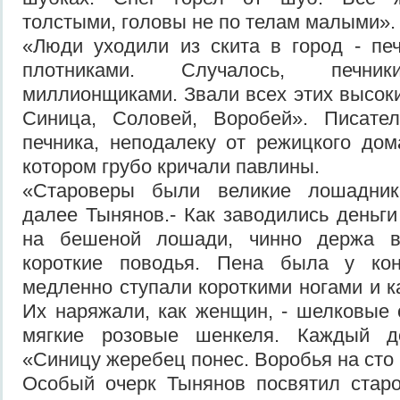
толстыми, головы не по телам малыми».
«Люди уходили из скита в город - пе
плотниками. Случалось, печник
миллионщиками. Звали всех этих высоки
Синица, Соловей, Воробей». Писате
печника, неподалеку от режицкого дом
котором грубо кричали павлины.
«Староверы были великие лошадники
далее Тынянов.- Как заводились деньги
на бешеной лошади, чинно держа в
короткие поводья. Пена была у кон
медленно ступали короткими ногами и к
Их наряжали, как женщин, - шелковые с
мягкие розовые шенкеля. Каждый де
«Синицу жеребец понес. Воробья на сто 
Особый очерк Тынянов посвятил старо