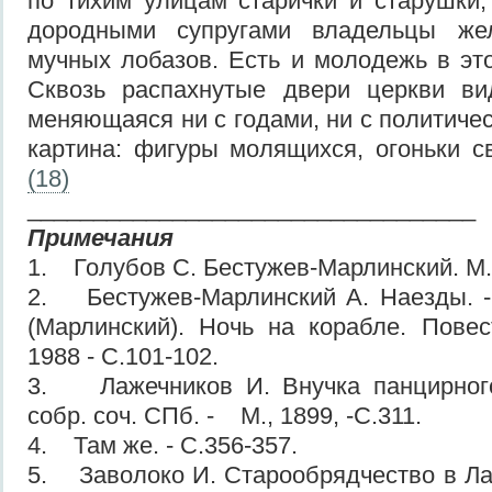
по тихим улицам старички и старушки
дородными супругами владельцы же
мучных лобазов. Есть и молодежь в это
Сквозь распахнутые двери церкви в
меняющаяся ни с годами, ни с политиче
картина: фигуры молящихся, огоньки св
(18)
__________________________________
Примечания
1. Голубов С. Бестужев-Марлинский. М., 
2. Бестужев-Марлинский А. Наезды. - 
(Марлинский). Ночь на корабле. Повес
1988 - С.101-102.
3. Лажечников И. Внучка панцирного
собр. соч. СПб. - М., 1899, -С.311.
4. Там же. - С.356-357.
5. Заволоко И. Старообрядчество в Ла