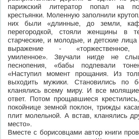
парижский литератор попал на по
крестьянки. Моленную заполнили крутоп
них были «длинные, до земли, каф
перегородкой, стояли женщины в т
старческие, и молодые, и детские лиц
выражение - «торжественное, с
умиленное». Звучали нигде не слы
песнопения, «бабы подпевали тонен
«Наступил момент прощания. Из тол
выходить мужики. Становились по б
кланялись всему миру. И все молящие
ответ. Потом прощавшиеся крестились
покойнице земной поклон, трижды кас
плит молельной. А встав, кланялись др
место».
Вместе с борисовцами автор книги пров