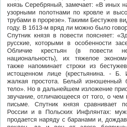
князь Серебряный, замечает: «В иных н
узорными полотнами по кровле и выс
трубами в прорезе». Такими Бестужев ви
году. В 1б13-м вряд ли можно было говор
Спутник князя в повести поясняет: «З
русские, которыми в особенности зас
Обличие крестьян (в повести н
национальность), их тяжелое эконом
также напоминает строки из бестужев
истощенном лице (крестьянина. - Б. 
жалкая простота. Белый изношенный 
тело». Но в дальнейшем изложение при
звучание, отличающееся от того, о чем
письме. Спутник князя сравнивает п
России и в Польских Инфлянтах: муж
продается наряду с баранами и, дожда