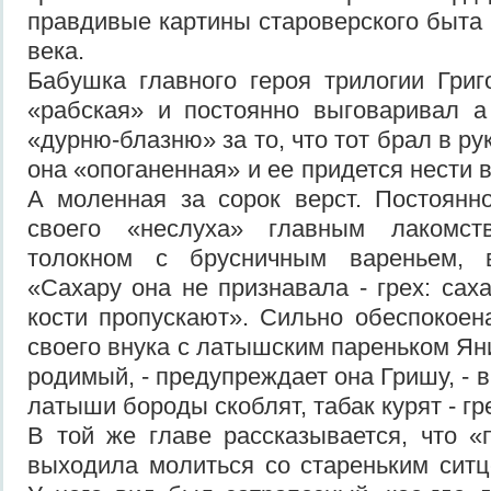
правдивые картины староверского быта 
века.
Бабушка главного героя трилогии Гри
«рабская» и постоянно выговаривал 
«дурню-блазню» за то, что тот брал в ру
она «опоганенная» и ее придется нести 
А моленная за сорок верст. Постоянн
своего «неслуха» главным лакомст
толокном с брусничным вареньем, 
«Сахару она не признавала - грех: сах
кости пропускают». Сильно обеспокое
своего внука с латышским пареньком Ян
родимый, - предупреждает она Гришу, - в
латыши бороды скоблят, табак курят - гре
В той же главе рассказывается, что 
выходила молиться со стареньким сит