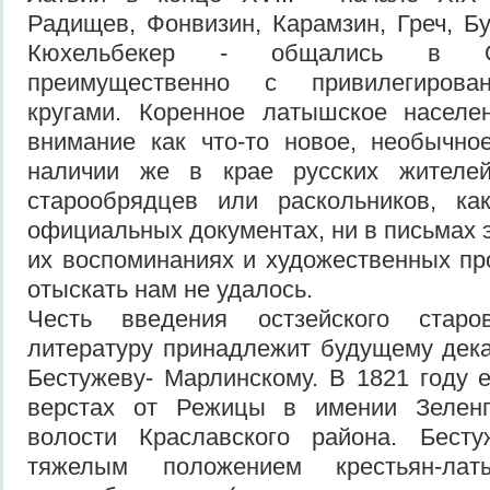
Радищев, Фонвизин, Карамзин, Греч, Бу
Кюхельбекер - общались в Ос
преимущественно с привилегирова
кругами. Коренное латышское населе
внимание как что-то новое, необычно
наличии же в крае русских жителе
старообрядцев или раскольников, к
официальных документах, ни в письмах э
их воспоминаниях и художественных пр
отыскать нам не удалось.
Честь введения остзейского стар
литературу принадлежит будущему дек
Бестужеву- Марлинскому. В 1821 году е
верстах от Режицы в имении Зеленп
волости Краславского района. Бест
тяжелым положением крестьян-ла