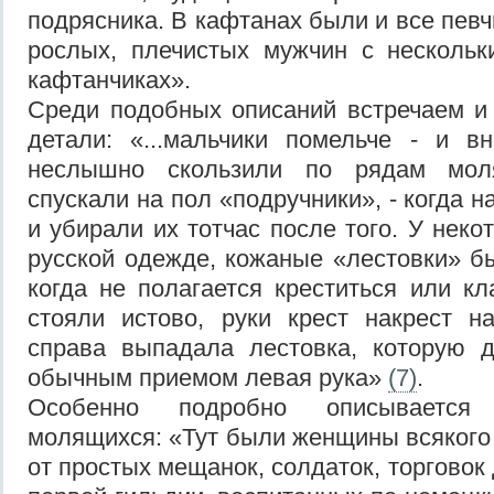
подрясника. В кафтанах были и все певч
рослых, плечистых мужчин с нескольк
кафтанчиках».
Среди подобных описаний встречаем и
детали: «...мальчики помельче - и в
неслышно скользили по рядам мол
спускали на пол «подручники», - когда н
и убирали их тотчас после того. У нек
русской одежде, кожаные «лестовки» бы
когда не полагается креститься или кл
стояли истово, руки крест накрест н
справа выпадала лестовка, которую 
обычным приемом левая рука»
(7)
.
Особенно подробно описывается
молящихся: «Тут были женщины всякого 
от простых мещанок, солдаток, торговок