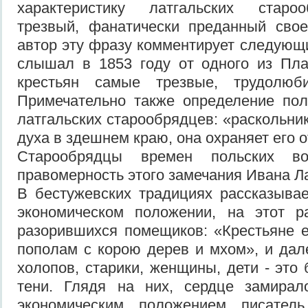
характеристику латгальских старо
трезвый, фанатически преданный свое
автор эту фразу комментирует следующ
слышал в 1853 году от одного из Пла
крестьян самые трезвые, трудолюби
Примечательно также определение пол
латгальских старообрядцев: «раскольник
духа в здешнем краю, она охраняет его 
Старообрядцы времен польских во
правомерность этого замечания Ивана Л
В бестужевских традициях рассказыва
экономическом положении, на этот ра
разорившихся помещиков: «Крестьяне 
пополам с корою дерев и мхом», и дал
холопов, старики, женщины, дети - это
тени. Глядя на них, сердце замира
экономическим положением писател