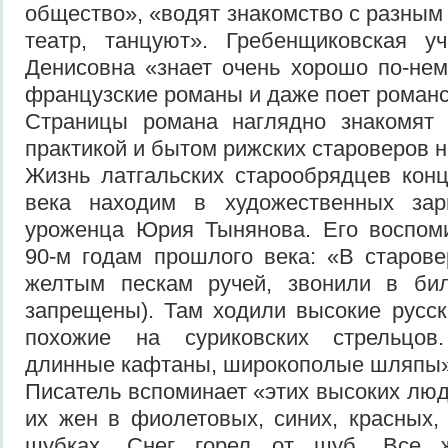
общество», «водят знакомство с разным
театр, танцуют». Гребенщиковская у
Денисовна «знает очень хорошо по-нем
французские романы и даже поет рома
Страницы романа наглядно знакомят 
практикой и бытом рижских староверов н
Жизнь латгальских старообрядцев кон
века находим в художественных зар
уроженца Юрия Тынянова. Его воспоми
90-м годам прошлого века: «В старове
желтым пескам ручей, звонили в би
запрещены). Там ходили высокие русск
похожие на суриковских стрельцов
длинные кафтаны, широкополые шляпы»
Писатель вспоминает «этих высоких люд
их жен в фиолетовых, синих, красных,
шубках. Снег горел от шуб. Все 