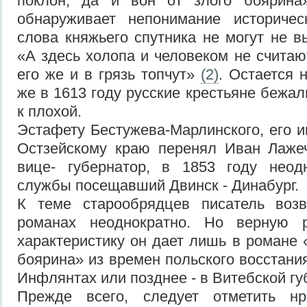
поклон, да и вон от злого боярина
обнаруживает непонимание историче
слова княжьего спутника не могут не в
«А здесь холопа и человеком не считают
его же и в грязь топчут»
(2)
. Остается 
же в 1613 году русские крестьяне бежа
к плохой.
Эстафету Бестужева-Марлинского, его и
Остзейскому краю перенял Иван Лажеч
вице- губернатор, в 1853 году неод
службы посещавший Двинск - Динабург.
К теме старообрядцев писатель воз
романах неоднократно. Но верную р
характеристику он дает лишь в романе 
боярина» из времен польского восстани
Инфлянтах или позднее - в Витебской гу
Прежде всего, следует отметить нр