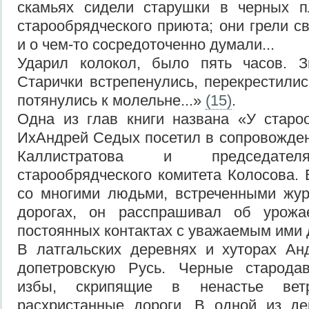
скамьях сидели старушки в черных пл
старообрядческого приюта; они грели с
и о чем-то сосредоточенно думали...
Ударил колокол, было пять часов. З
Старички встрепенулись, перекрестилис
потянулись к молельне...»
(15)
.
Одна из глав книги названа «У старо
ИхАндрей Седых посетил в сопровожде
Каллистратова и председател
старообрядческого комитета Колосова. 
со многими людьми, встреченными жур
дорогах, он расспрашивал об урожа
постоянных контактах с уважаемым ими 
В латгальских деревнях и хуторах А
допетровскую Русь. Черные старода
избы, скрипящие в ненастье ветр
расхристанные дороги. В одной из де