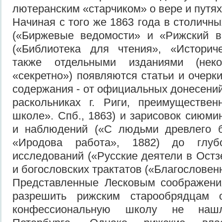
лютеранским «старчиком» о вере и путях
Начиная с того же 1863 года в столичны
(«Биржевые ведомости» и «Рижский ве
(«Библиотека для чтения», «Историче
также отдельными изданиями (нек
«секретно») появляются статьи и очерк
содержания - от официальных донесений
раскольниках г. Риги, преимуществе
школе». Спб., 1863) и зарисовок сиюми
и наблюдений («С людьми древлего бл
«Иродова работа», 1882) до глубо
исследований («Русские деятели в Остз
и богословских трактатов («Благословенн
Представленные Лесковым соображени
разрешить рижским старообрядцам о
конфессиональную школу не наш