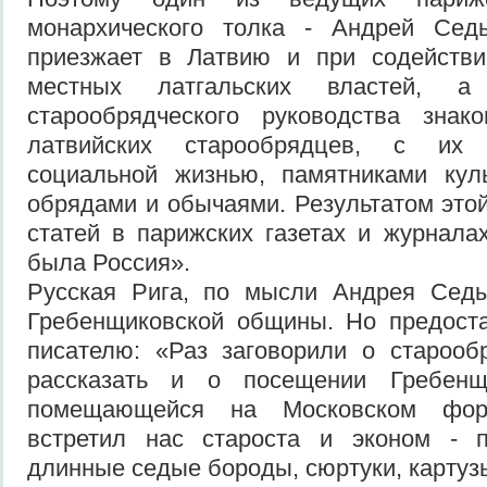
монархического толка - Андрей Сед
приезжает в Латвию и при содействи
местных латгальских властей, а
старообрядческого руководства знак
латвийских старообрядцев, с их 
социальной жизнью, памятниками куль
обрядами и обычаями. Результатом этой
статей в парижских газетах и журналах
была Россия».
Русская Рига, по мысли Андрея Сед
Гребенщиковской общины. Но предост
писателю: «Раз заговорили о старооб
рассказать и о посещении Гребенщ
помещающейся на Московском фор
встретил нас староста и эконом - п
длинные седые бороды, сюртуки, картузы