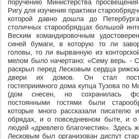
поручению Министерства просвещени
Ригу для изучения практики старообряд
которой давно дошла до Петербург
столичных старообрядцах большой инте
Веским командировочным удостовере
синей бумаги, в которую то ли заво
головы, то ли вырванную из конторской
мелом было начертано: «Сему верь. - С
раскрыл перед Лесковым сердца рижск
двери их домов. Он стал пост
гостеприимного дома купца Тузова по М
(дом снесен, но сохранилась фот
постоянными гостями были старообр
которые много рассказали писателю и
обрядах, и о повседневном быте, и о
людей «древлего благочестия». Здесь ж
Лесковым был организован диспут стар