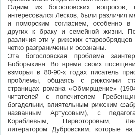
Одним из богословских вопросов, 
интересовался Лесков, были различия 
и поморским согласием, особенно в
других к браку и семейной жизни. П
различия эти у рижских старообрядцев
четко разграничены и осознаны.
Эта богословская проблема заинте
Боборыкина. Во время своих посещени
взморья в 80-90-х годах писатель при
проблемы, общаясь с рижскими ст
страницах романа «Обмирщение» (1904
читателей с попечителем Гребенщ
богадельни, влиятельным рижским фаб
названным Артусовым), с педаго
Кораблевым, Первоторовым, Ля
литератором Дубровским, которые на