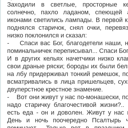
Заходили в светлые, просторные к
солнечно, пахло ладаном, спеющей 
иконами светились лампады. В первой к
поднялся старичок, снял очки, перевя
низко поклонился и сказал:
- Спаси вас Бог, благодетели наши, не
поминальничек переписывал... Спаси Бог.
И в других кельях начетчики низко кла
свои драные ряски; бороды их были бел
на лбу придерживал тонкий ремешок, п
всматривались в лица пришельцев, су
двуперстное крестное знамение.
- Вот они живут у нас по-монашески, п
надо старичку благочестивой жизни?.. 
есть еда - он и доволен. Живут у нас 
День и ночь поочередно Псалтырь ч
поминают... Только вот в праздники