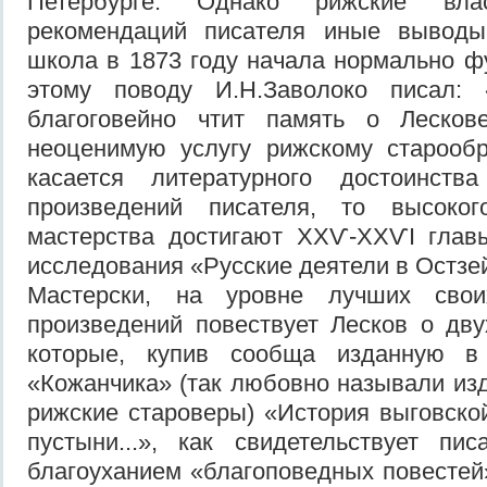
Петербурге. Однако рижские вл
рекомендаций писателя иные выводы
школа в 1873 году начала нормально ф
этому поводу И.Н.Заволоко писал: 
благоговейно чтит память о Лесков
неоценимую услугу рижскому старооб
касается литературного достоинства
произведений писателя, то высоког
мастерства достигают ХХѴ-ХХѴІ главы
исследования «Русские деятели в Остзе
Мастерски, на уровне лучших свои
произведений повествует Лесков о дву
которые, купив сообща изданную в 
«Кожанчика» (так любовно называли из
рижские староверы) «История выговско
пустыни...», как свидетельствует пис
благоуханием «благоповедных повестей