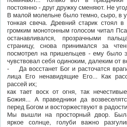
постоянно - друг дружку сменяют. Не уго
В малой молельне было темно, сыро, в у
тонкая свеча. Древний старик стоял в
громким монотонным голосом читал Псал
останавливался, прозрачными пальц
страницу, снова принимался за чте
посмотрел на пришельцев - ему было э
чувствовал себя одиноким, далеким от в
- Да восстанет Бог и расточатся враги
лица Его ненавидящие Его... Как рас
рассей их;
как тает воск от огня, так нечестивы
Божия... А праведники да возвеселят
перед Богом и восторжествуют в радости.
Мы вышли на просторный двор. Была
яркое солнце, голуби важно разгул