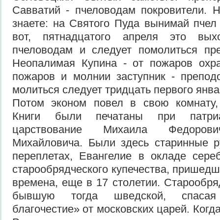
Савватий - пчеловодам покровители. 
знаете: на Святого Пуда вынимай пчел 
вот, пятнадцатого апреля это выхо
пчеловодам и следует помолиться пре
Неопалимая Купина - от пожаров охра
пожаров и молнии заступник - препод
молиться следует тридцать первого январ
Потом эконом повел в свою комнату, 
Книги были печатаны при патри
царствование Михаила Федоро
Михайловича. Были здесь старинные р
переплетах, Евангелие в окладе сере
старообрядческого купечества, пришедш
времена, еще в 17 столетии. Старообря
бывшую тогда шведской, спасая
благочестие» от московских царей. Когд