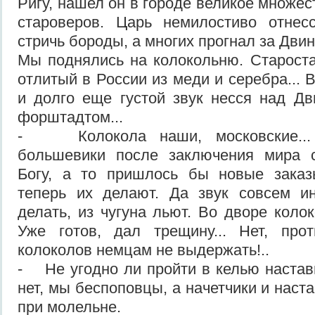
Ригу, нашел он в городе великое множес
староверов. Царь немилостиво отнес
стричь бороды, а многих прогнал за Двину
Мы поднялись на колокольню. Староста
отлитый в России из меди и серебра... В
и долго еще густой звук несся над Д
форштадтом...
- Колокола наши, московские...
большевики после заключения мира с
Богу, а то пришлось бы новые заказ
теперь их делают. Да звук совсем и
делать, из чугуна льют. Во дворе коло
Уже готов, дал трещину... Нет, про
колоколов немцам не выдержать!..
- Не угодно ли пройти в келью настав
нет, мы беспоповцы, а начетчики и наста
при молельне.