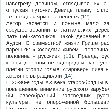
навстречу девицам, оглядывая их с
отпуская піуточки. Девицы плывут спло
- ежегодная ярмарка невест»
(12)
.
Автор касается и поныне мало за
сосуществовании в латгальских дере
латышей-католиков. Такой деревней в 
Аудри. О совместной жизни Грише рас
пареньки: «Соседями живем - половина
половина - русские»
(13)
. Правда, ру
концы деревни не однородны: «в русс
плетни стояли голые: староверы пива н
хмеля не выращивали
(14)
.
В 20-30-е годы XX века старообрядцы в
повышенное внимание русского зарубе
бы своеобразный заповедник русс
культуры, не опороченной большеви
Поэтому один из ведущих парижс