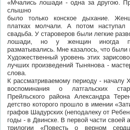
«Мчались лошади - одна за другою. Пр
слышно
было только конское дыхание. Же
платках молчали. А потом наступал
свадьба. У староверов были легкие раз
лошади, но у женщин иногда пл
разматывались. Мне казалось, что были 
Художественный уровень этих зарисовок
лучших произведений Тынянова - масте
слова.
К рассматриваемому периоду - началу X
воспоминания о латгальских стар
Прейльского района Александра Терен
детство которого прошло в имении «Зат
графов Шадурских (неподалеку от Ребен
годы - в Двинске. В первой части своей
трилогии «Повесть о верном серд