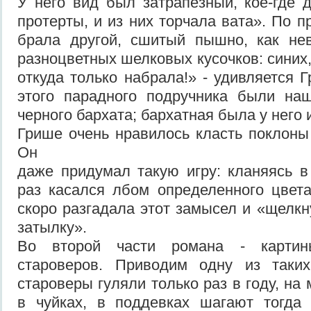
У него вид был затрапезный, кое-где
протерты, и из них торчала вата». По 
брала другой, сшитый пышно, как нев
разноцветных шелковых кусочков: синих,
откуда только набрала!» - удивляется 
этого парадного подручника были наш
черного бархата; бархатная была у него 
Грише очень нравилось класть поклоны 
Он
даже придумал такую игру: кланяясь 
раз касался лбом определенного цвета
скоро разгадала этот замысел и «щелкн
затылку».
Во второй части романа - картин
староверов. Приводим одну из таких
староверы гуляли только раз в году, н
в чуйках, в поддевках шагают тогда