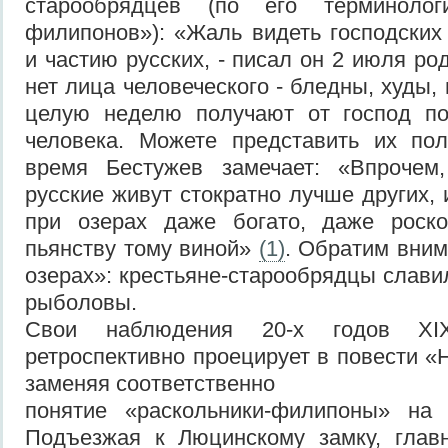
старообрядцев (по его терминологи
филипонов»): «Жаль видеть господских
и частию русских, - писал он 2 июля ро
нет лица человеческого - бледны, худы,
целую неделю получают от господ п
человека. Можете представить их по
время Бестужев замечает: «Впрочем,
русские живут стократно лучше других,
при озерах даже богато, даже роск
пьянству тому виной»
(1)
. Обратим вним
озерах»: крестьяне-старообрядцы слави
рыболовы.
Свои наблюдения 20-х годов XI
ретроспективно проецирует в повести «Н
заменяя соответственно
понятие «раскольники-филипоны» на 
Подъезжая к Люцинскому замку, главн