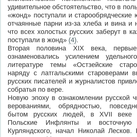
удивительное обстоятельство, что в пол
«жонд» поступали и старообрядческие
отчаянные парни из-за хлеба и вина и 
что всех холостых русских заберут в ка
поступали в жонд»
(4)
.
Вторая половина XIX века, первы
ознаменовались усилением удельног
литературе темы «Остзейские старо
наряду с латгальскими староверами в
русских писателей и журналистов привл
собратья по вере.
Новую эпоху в ознакомлении русской 
верованиями, обрядностью, повсед
бытом русских людей, в XVII веке 
Польские Инфлянты и восточную ч
Курляндского, начал Николай Лесков.