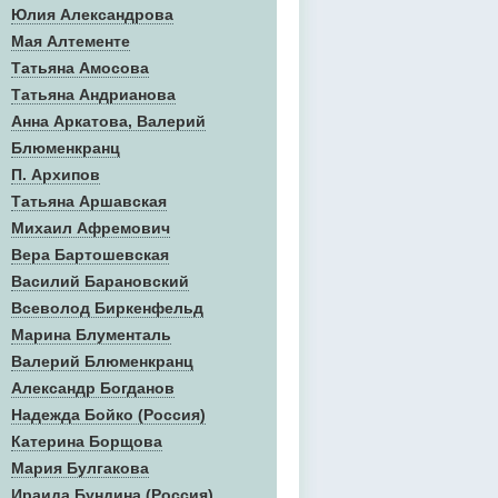
Юлия Александрова
Мая Алтементе
Татьяна Амосова
Татьяна Андрианова
Анна Аркатова, Валерий
Блюменкранц
П. Архипов
Татьяна Аршавская
Михаил Афремович
Вера Бартошевская
Василий Барановский
Всеволод Биркенфельд
Марина Блументаль
Валерий Блюменкранц
Александр Богданов
Надежда Бойко (Россия)
Катерина Борщова
Мария Булгакова
Ираида Бундина (Россия)