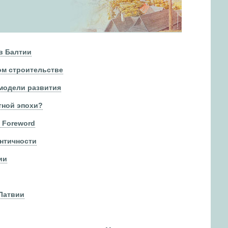
в Балтии
ом строительстве
 модели развития
тной эпохи?
. Foreword
нтичности
ии
Латвии