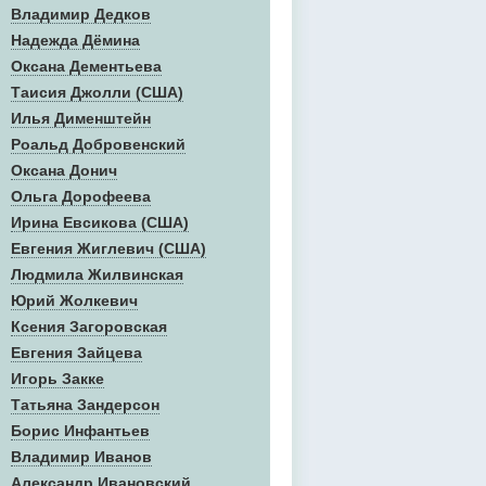
Владимир Дедков
Надежда Дёмина
Оксана Дементьева
Таисия Джолли (США)
Илья Дименштейн
Роальд Добровенский
Оксана Донич
Ольга Дорофеева
Ирина Евсикова (США)
Евгения Жиглевич (США)
Людмила Жилвинская
Юрий Жолкевич
Ксения Загоровская
Евгения Зайцева
Игорь Закке
Татьяна Зандерсон
Борис Инфантьев
Владимир Иванов
Александр Ивановский