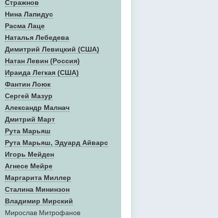
Стражнов
Нина Лапидус
Расма Лаце
Наталья Лебедева
Димитрий Левицкий (США)
Натан Левин (Россия)
Ираида Легкая (США)
Фантин Лоюк
Сергей Мазур
Александр Малнач
Дмитрий Март
Рута Марьяш
Рута Марьяш, Эдуард Айварс
Игорь Мейден
Агнесе Мейре
Маргарита Миллер
Сталина Мининзон
Владимир Мирский
Мирослав Митрофанов