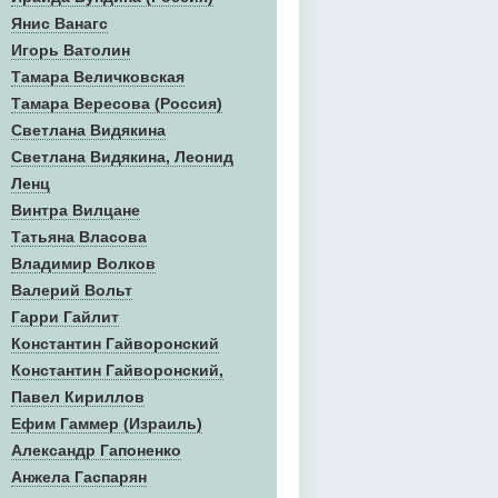
Янис Ванагс
Игорь Ватолин
Тамара Величковская
Тамара Вересова (Россия)
Светлана Видякина
Светлана Видякина, Леонид
Ленц
Винтра Вилцане
Татьяна Власова
Владимир Волков
Валерий Вольт
Гарри Гайлит
Константин Гайворонский
Константин Гайворонский,
Павел Кириллов
Ефим Гаммер (Израиль)
Александр Гапоненко
Анжела Гаспарян