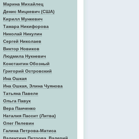
Марина Михайлец
Денис Mицкевич (США)
Кирилл Мункевич
Тамара Никифорова
Николай Никулин
Сергей Николаев
Виктор Новиков
Людмила Нукневич
Константин Обозный
Григорий Островский
Ина Ошкая
Ина Ошкая, Элина Чуянова
Татьяна Павеле
Ольга Павук
Вера Панченко
Наталия Пассит (Литва)
Олег Пелевин
Галина Петрова-Матиса
Валентина Петрова, Валерий