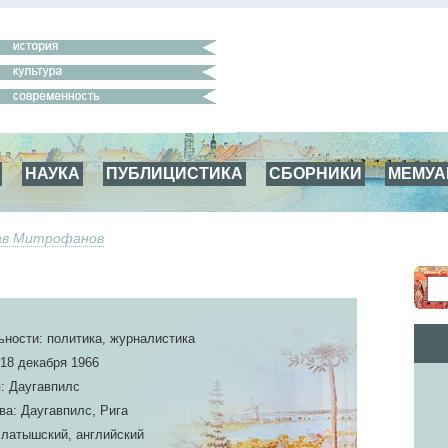
НАУКА
ПУБЛИЦИСТИКА
СБОРНИКИ
МЕМУ
ав Митрофанов
ьности: политика, журналистика
18 декабря 1966
: Даугавпилс
ва: Даугавпилс, Рига
 латышский, английский