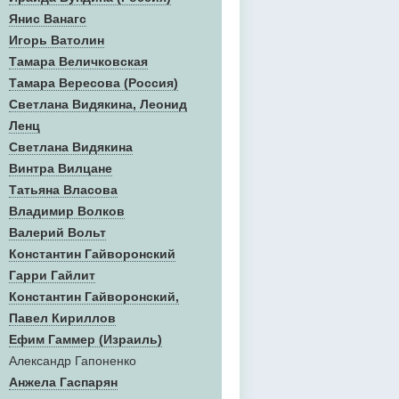
Янис Ванагс
Игорь Ватолин
Тамара Величковская
Тамара Вересова (Россия)
Светлана Видякина, Леонид
Ленц
Светлана Видякина
Винтра Вилцане
Татьяна Власова
Владимир Волков
Валерий Вольт
Константин Гайворонский
Гарри Гайлит
Константин Гайворонский,
Павел Кириллов
Ефим Гаммер (Израиль)
Александр Гапоненко
Анжела Гаспарян