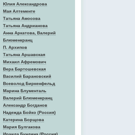
Юлия Александрова
Мая Алтементе
Татьяна Амосова
Татьяна Андрианова
Анна Аркатова, Валерий
Блюменкранц
П. Архипов
Татьяна Аршавская
Михаил Афремович
Вера Бартошевская
Василий Барановский
Всеволод Биркенфельд
Марина Блументаль
Валерий Блюменкранц
Александр Богданов
Надежда Бойко (Россия)
Катерина Борщова
Мария Булгакова
Ираида Бундина (Россия)