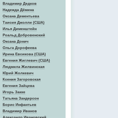
Владимир Дедков
Надежда Дёмина
Оксана Дементьева
Таисия Джолли (США)
Илья Дименштейн
Роальд Добровенский
Оксана Донич
Ольга Дорофеева
Ирина Евсикова (США)
Евгения Жиглевич (США)
Людмила Жилвинская
Юрий Жолкевич
Ксения Загоровская
Евгения Зайцева
Игорь Закке
Татьяна Зандерсон
Борис Инфантьев
Владимир Иванов
Александр Ивановский