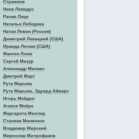
Стражнов
Нина Лапидус
Расма Лаце
Наталья Лебедева
Натан Левин (Россия)
Димитрий Левицкий (США)
Ираида Легкая (США)
Фантин Лоюк
Сергей Мазур
Александр Малнач
Дмитрий Март
Рута Марьяш
Рута Марьяш, Эдуард Айварс
Игорь Мейден
Агнесе Мейре
Маргарита Миллер
Сталина Мининзон
Владимир Мирский
Мирослав Митрофанов