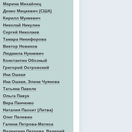
Марина Михайлец
Денис Mицкевич (США)
Кирилл Мункевич
Николай Никулин
Сергей Николаев
Тамара Никифорова
Виктор Новиков
Людмила Нукневич
Константин Обозный
Григорий Островский
Ина Ошкая
Ина Ошкая, Элина Чуянова
Татьяна Павеле
Ольга Павук
Вера Панченко
Наталия Пассит (Литва)
Олег Пелевин
Галина Петрова-Матиса
Валентина Петрова, Валерий