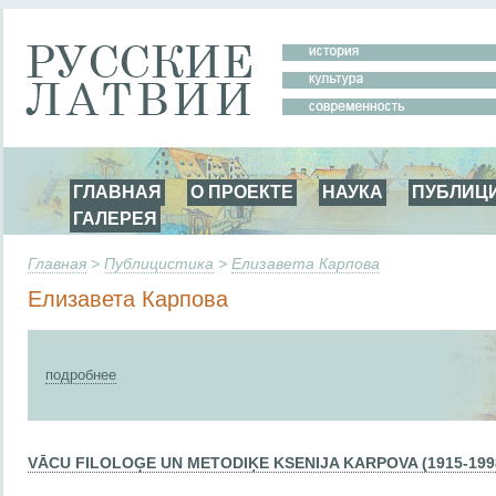
ГЛАВНАЯ
О ПРОЕКТЕ
НАУКА
ПУБЛИЦ
ГАЛЕРЕЯ
Главная
>
Публицистика
>
Елизавета Карпова
Елизавета Карпова
подробнее
VĀCU FILOLOĢE UN METODIĶE KSENIJA KARPOVA (1915-199