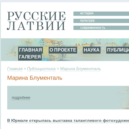
ГЛАВНАЯ
О ПРОЕКТЕ
НАУКА
ПУБЛИЦ
ГАЛЕРЕЯ
Главная
>
Публицистика
>
Марина Блументаль
Марина Блументаль
подробнее
В Юрмале открылась выставка талантливого фотохудожни