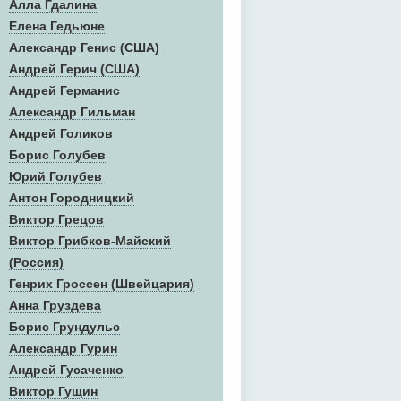
Алла Гдалина
Елена Гедьюне
Александр Генис (США)
Андрей Герич (США)
Андрей Германис
Александр Гильман
Андрей Голиков
Борис Голубев
Юрий Голубев
Антон Городницкий
Виктор Грецов
Виктор Грибков-Майский
(Россия)
Генрих Гроссен (Швейцария)
Анна Груздева
Борис Грундульс
Александр Гурин
Андрей Гусаченко
Виктор Гущин