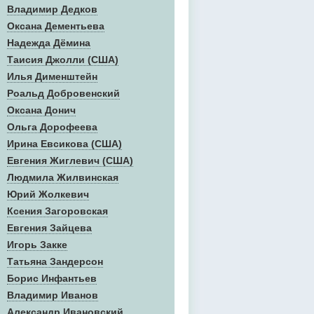
Владимир Дедков
Оксана Дементьева
Надежда Дёмина
Таисия Джолли (США)
Илья Дименштейн
Роальд Добровенский
Оксана Донич
Ольга Дорофеева
Ирина Евсикова (США)
Евгения Жиглевич (США)
Людмила Жилвинская
Юрий Жолкевич
Ксения Загоровская
Евгения Зайцева
Игорь Закке
Татьяна Зандерсон
Борис Инфантьев
Владимир Иванов
Александр Ивановский