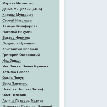
Марина Михайлец
Денис Mицкевич (США)
Кирилл Мункевич
Сергей Николаев
Тамара Никифорова
Николай Никулин
Виктор Новиков
Людмила Нукневич
Константин Обозный
Григорий Островский
Ина Ошкая
Ина Ошкая, Элина Чуянова
Татьяна Павеле
Ольга Павук
Вера Панченко
Наталия Пассит (Литва)
Олег Пелевин
Галина Петрова-Матиса
Валентина Петрова, Валерий