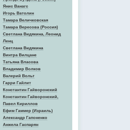
Янис Ванагс
Игорь Ватолин
Тамара Величковская
Тамара Вересова (Россия)
Светлана Видякина, Леонид
Ленц
Светлана Видякина
Винтра Вилцане
Татьяна Власова
Владимир Волков
Валерий Вольт
Гарри Гайлит
Константин Гайворонский
Константин Гайворонский,
Павел Кириллов
Ефим Гаммер (Израиль)
Александр Гапоненко
Анжела Гаспарян