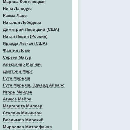
Марина Костенецкая
Нина Лапидус
Расма Лаце
Наталья Лебедева
Димитрий Левицкий (США)
Натан Левин (Россия)
Ираида Легкая (США)
Фантин Лоюк
Сергей Мазур
Александр Малнач
Дмитрий Март
Рута Марьяш
Рута Марьяш, Эдуард Айварс
Игорь Мейден
Агнесе Мейре
Маргарита Миллер
Сталина Мининзон
Владимир Мирский
Мирослав Митрофанов