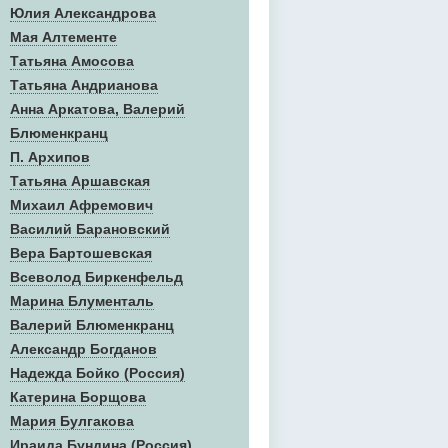
Юлия Александрова
Мая Алтементе
Татьяна Амосова
Татьяна Андрианова
Анна Аркатова, Валерий
Блюменкранц
П. Архипов
Татьяна Аршавская
Михаил Афремович
Василий Барановский
Вера Бартошевская
Всеволод Биркенфельд
Марина Блументаль
Валерий Блюменкранц
Александр Богданов
Надежда Бойко (Россия)
Катерина Борщова
Мария Булгакова
Ираида Бундина (Россия)