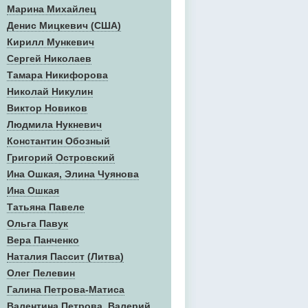
Марина Михайлец
Денис Mицкевич (США)
Кирилл Мункевич
Сергей Николаев
Тамара Никифорова
Николай Никулин
Виктор Новиков
Людмила Нукневич
Константин Обозный
Григорий Островский
Ина Ошкая, Элина Чуянова
Ина Ошкая
Татьяна Павеле
Ольга Павук
Вера Панченко
Наталия Пассит (Литва)
Олег Пелевин
Галина Петрова-Матиса
Валентина Петрова, Валерий