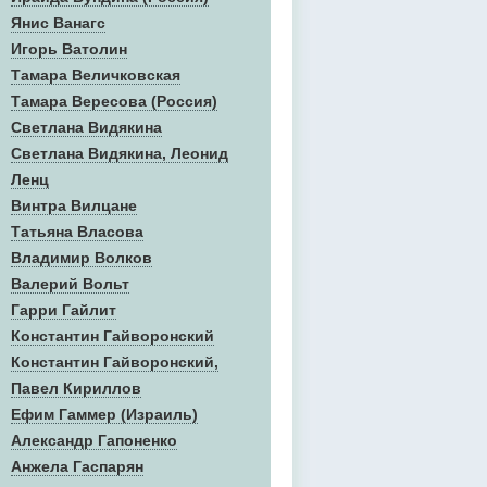
Янис Ванагс
Игорь Ватолин
Тамара Величковская
Тамара Вересова (Россия)
Светлана Видякина
Светлана Видякина, Леонид
Ленц
Винтра Вилцане
Татьяна Власова
Владимир Волков
Валерий Вольт
Гарри Гайлит
Константин Гайворонский
Константин Гайворонский,
Павел Кириллов
Ефим Гаммер (Израиль)
Александр Гапоненко
Анжела Гаспарян