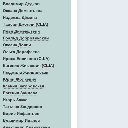
Владимир Дедков
Оксана Дементьева
Надежда Дёмина
Таисия Джолли (США)
Илья Дименштейн
Роальд Добровенский
Оксана Донич
Ольга Дорофеева
Ирина Евсикова (США)
Евгения Жиглевич (США)
Людмила Жилвинская
Юрий Жолкевич
Ксения Загоровская
Евгения Зайцева
Игорь Закке
Татьяна Зандерсон
Борис Инфантьев
Владимир Иванов
Александр Ивановский