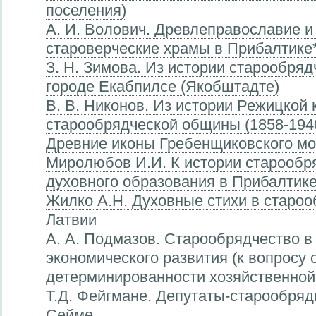
поселения)
А. И. Волович. Древлеправославие и
староверческие храмы в Прибалтике
З. Н. Зимова. Из истории старообря
городе Екабпилсе (Якобштадте)
В. В. Никонов. Из истории Режицкой
старообрядческой общины (1858-1940 
Древние иконы Гребенщиковского мо
Миролюбов И.И. К истории старообр
духовного образования в Прибалтик
Жилко А.Н. Духовные стихи в староо
Латвии
А. А. Подмазов. Старообрядчество в
экономического развития (к вопросу 
детерминированности хозяйственной
Т.Д. Фейгмане. Депутаты-старообря
Сейме