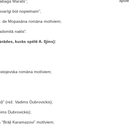
apvie
nabaga Marats”;
svarīgi būt nopietnam”;
 G. de Mopasāna romāna motīviem;
adsmitā nakts”.
rādes, kurās spēlē A. Iļjins):
ostojevska romāna motīviem;
ļi” (rež. Vadims Dubrovickis);
ims Dubrovickis);
a “Brāļi Karamazovi” motīviem;