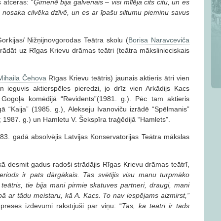
s atceras: “
Ģimenē bija galvenais – visi mīlēja cits citu, un es
ko nosaka cilvēka dzīvē, un es ar īpašu siltumu pieminu savus
Gorkijas/ Ņižņijnovgorodas Teātra skolu (
Borisa Naravceviča
trādāt uz Rīgas Krievu drāmas teātri (teātra mākslinieciskais
Mihaila Čehova
Rīgas Krievu teātris) jaunais aktieris ātri vien
 ieguvis aktierspēles pieredzi, jo drīz vien Arkādijs Kacs
 Gogoļa komēdijā “Revidents”(1981. g.). Pēc tam aktieris
ā “Kaija” (1985. g.), Alekseju Ivanoviču izrādē “Spēlmanis”
1987. g.) un Hamletu V. Šekspīra traģēdijā “Hamlets”.
983. gadā absolvējis Latvijas Konservatorijas Teātra mākslas
 kā desmit gadus radoši strādājis Rīgas Krievu drāmas teātrī,
eriods ir pats dārgākais. Tas svētījis visu manu turpmāko
ātris, tie bija mani pirmie skatuves partneri, draugi, mani
opā ar tādu meistaru, kā A. Kacs. To nav iespējams aizmirst,”
preses izdevumi rakstījuši par viņu: “
Tas, ka teātrī ir tāds