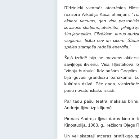
Rīdzinieki vienmēr atcerēsies Hļest
režisora Arkādija Kaca atmiņām: “
To
aktiera vecums, gan viņa personiskā
izraisošs skatiens, atvērtība, pilnīga
šim jauneklim. Cilvēkiem, kurus audzi
vieglums, ticība sev un citiem. Šādas
spēles starojoša radošā enerģija.”
Šajā izrādē bija ne mazums aktierspē
saviļņojis ikvienu. Visa Hļestakova 
“ziepju burbuļa” līdz pašam Gogolim –
bija guvusi grandiozu panākumu. Lu
kultūras dzīvē. Pēc gada, viesizrād
pašu novatoriskāko izrādi.
Par tādu pašu teātra mākslas brīnum
Andreja Iļjina izpildījumā.
Pirmais Andreja Iļjina darbs kino ir 
Kinostudija, 1983. g., režisors Oļegs
Un vēl skatītāji atceras brīnišķīgo sp