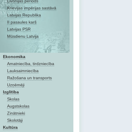
Livonijas periods
Krievijas impērijas sastāvā
Latvijas Republika
II pasaules karš
Latvijas PSR
Mūsdienu Latvija
Ekonomika
Amatniecība, tirdzniecība
Lauksaimniecība
Ražošana un transports
Uzņēmēji
Izglītība
Skolas
Augstskolas
Zinātnieki
Skolotāji
Kultūra