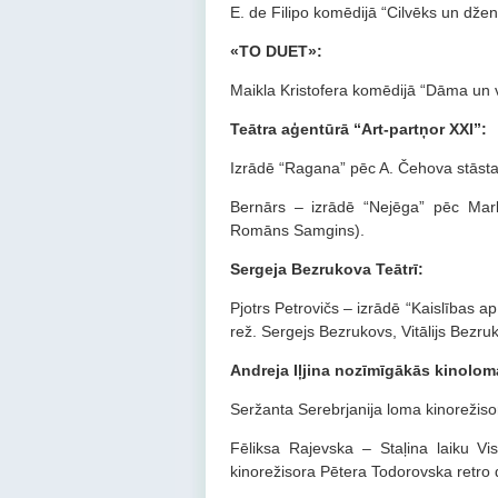
E. de Filipo komēdijā “Cilvēks un džen
«TO DUET»:
Maikla Kristofera komēdijā “Dāma un viņ
Teātra aģentūrā “Art-partņor XXI”:
Izrādē “Ragana” pēc A. Čehova stāst
Bernārs – izrādē “Nejēga” pēc Mark
Romāns Samgins).
Sergeja Bezrukova Teātrī:
Pjotrs Petrovičs – izrādē “Kaislības 
rež. Sergejs Bezrukovs, Vitālijs Bezru
Andreja Iļjina nozīmīgākās kinolom
Seržanta Serebrjanija loma kinorežisor
Fēliksa Rajevska – Staļina laiku Vis
kinorežisora Pētera Todorovska retro 