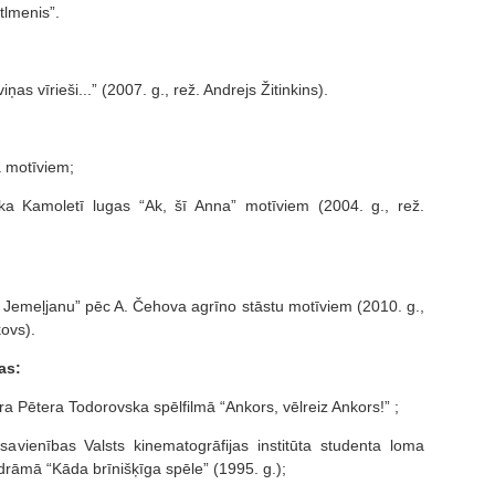
tlmenis”.
as vīrieši...” (2007. g., rež. Andrejs Žitinkins).
a motīviem;
a Kamoletī lugas “Ak, šī Anna” motīviem (2004. g., rež.
ap Jemeļjanu” pēc A. Čehova agrīno stāstu motīviem (2010. g.,
kovs).
as:
a Pētera Todorovska spēlfilmā “Ankors, vēlreiz Ankors!” ;
savienības Valsts kinematogrāfijas institūta studenta loma
drāmā “Kāda brīnišķīga spēle” (1995. g.);