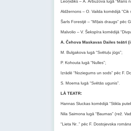
Leoņidiks – А. Arbuzova lugā “Mans 
Aldžernons – O. Vailda komēdijā “Cik 
Šarls Forestjē – “Mīļais draugs” pēc
Malvolio – V. Šekspīra komēdijā “Divp
A. Čehova Maskavas Dailes teātrī (iz
M. Bulgakova lugā “Svētuļu jūgs”;
P. Kohouta lugā “Nulles”;
Izrādē “Noziegums un sods” pēc F. D
S. Moema lugā “Svētās ugunis”.
LÀ TEATR:
Hannas Sluckas komēdijā “Stikla putek
Nila Saimona lugā “Baumas” (rež. Vad
“Lieta Nr..” pēc F. Dostojevska romān