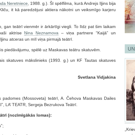
Ada Neretniece
, 1988. g.). Šī spēlfilma, kurā Andrejs Iļjins bija
i Kliču, it kā paredzējusi aktiera nākotni un veiksmīgo karjeru
, gan teātrī vienmēr ir ārkārtīgi viegli. To līdz pat šim laikam
īpaši aktrise
Ņina Ņeznamova
– viņa partnere “Kaijā” un
ļjinu atceras un mīl viņa pirmajā teātrī.
UN
mis piedāvājumu, spēlē uz Maskavas teātru skatuvēm.
tais skatuves mākslinieks (1993. g.) un KF Tautas skatuves
Svetlana Vidjakina
as padomes (Mossoveta) teātrī, A. Čehova Maskavas Dailes
XI”, LA’ TEATR, Sergeja Bezrukova Teātrī.
trī (nozīmīgākās lomas):
”;
„Kri