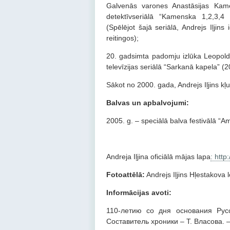
Galvenās varones Anastāsijas Kame
detektīvseriālā “Kamenska 1,2,3,4
(Spēlējot šajā seriālā, Andrejs Iļjin
reitingos);
20. gadsimta padomju izlūka Leopold
televīzijas seriālā “Sarkanā kapela” (20
Sākot no 2000. gada, Andrejs Iļjins kļuv
Balvas un apbalvojumi:
2005. g. – speciālā balva festivālā “A
Andreja Iļjina oficiālā mājas lapa
: http
Fotoattēlā:
Andrejs Iļjins Hļestakova
Informācijas avoti:
110-летию со дня основания Русс
Составитель хроники – Т. Власова. 