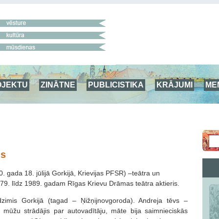
OJEKTU
ZINĀTNE
PUBLICISTIKA
KRĀJUMI
ME
ns
60. gada 18. jūlijā Gorkijā, Krievijas PFSR) –teātra un
979. līdz 1989. gadam Rīgas Krievu Drāmas teātra aktieris.
 dzimis Gorkijā (tagad – Ņižņijnovgoroda). Andreja tēvs –
su mūžu strādājis par autovadītāju, māte bija saimnieciskās