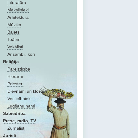
Literatūra
Mākslinieki
Arhitektūra
Mūzika
Balets
Teātris
Vokālisti
Ansambļi, kori
Reliģija
Pareizticība
Hierarhi
Priesteri
Dievnami un klosteri
Vecticībnieki
Lūgšanu nami
Sabiedrība
Prese, radio, TV
Žurnālisti
Juristi