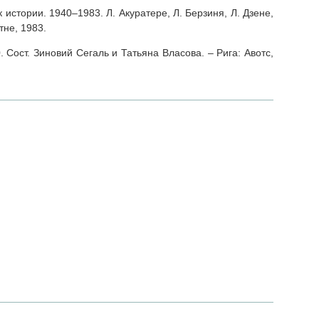
 истории. 1940–1983. Л. Акуратере, Л. Берзиня, Л. Дзене,
тне, 1983.
 Сост. Зиновий Сегаль и Татьяна Власова. – Рига: Авотс,