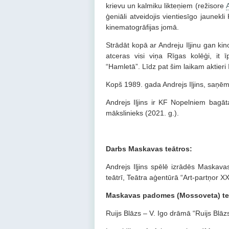
krievu un kalmiku likteņiem (režisore
ģeniāli atveidojis vientiesīgo jaunekl
kinematogrāfijas jomā.
Strādāt kopā ar Andreju Iļjinu gan kino
atceras visi viņa Rīgas kolēģi, it 
“Hamletā”. Līdz pat šim laikam aktieri I
Kopš 1989. gada Andrejs Iļjins, saņē
Andrejs Iļjins ir KF Nopelniem bagā
mākslinieks (2021. g.).
Darbs Maskavas teātros:
Andrejs Iļjins spēlē izrādēs Maskav
teātrī, Teātra aģentūrā “Art-partņor X
Maskavas padomes (Mossoveta) teā
Ruijs Blāzs – V. Igo drāmā “Ruijs Blāzs