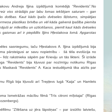
akovu Andreja Iļjina izpildījumā komēdijā “Revidents”.No
reiz viss strādājis par labu lomas iekšējam saturam – gan
s dotības. Kaut kāds īpašs dvēseles šķīstums, simpātijas
 ķermeņa plastikas brīvība un vēl kāda galvenā īpašība piemita
nājuši ar mīlestību un uzticēšanos, piemīt kaut kāds dvēseles
 gaismas arī ir piepildīts Iļjins Hļestakova lomā. Apgarotas
les sasniegumu, taču Hļestakovs A. Iļjina izpildījumā bija
loma pārsteigusi ar savu nopietnību - šā tēla evolūcija no
 līdz rakstnieka sāpēm par Krieviju un tās likteni. Šī izrāde
ga “Revidents” bija kļuvusi par nozīmīgu notikumu Rīgas
ēs Maskavā “Revidents” A. Kaca iestudējumā tika atzīts par
u Rīgā bija kļuvuši arī Trepļevs lugā “Kaija” un Hamlets
loma īsmetrāžas mācību filmā “Trīs citroni mīļotajai” (Rīgas
 Rozenbergs).
ēlfilmu “Zīlēšana uz jēra lāpstiņas” – par izsūtīto latviešu,