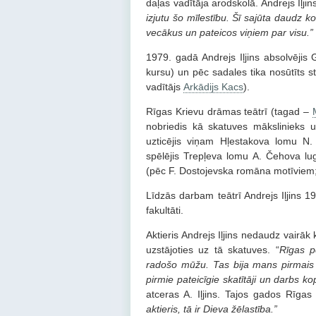
daļas vadītāja arodskolā. Andrejs Iļjin
izjutu šo mīlestību. Šī sajūta daudz 
vecākus un pateicos viņiem par visu.”
1979. gadā Andrejs Iļjins absolvējis 
kursu) un pēc sadales tika nosūtīts s
vadītājs
Arkādijs Kacs
).
Rīgas Krievu drāmas teātrī (tagad –
nobriedis kā skatuves mākslinieks un
uzticējis viņam Hļestakova lomu N.
spēlējis Trepļeva lomu A. Čehova lug
(pēc F. Dostojevska romāna motīviem; 
Līdzās darbam teātrī Andrejs Iļjins 1
fakultāti.
Aktieris Andrejs Iļjins nedaudz vairāk
uzstājoties uz tā skatuves. “
Rīgas p
radošo mūžu. Tas bija mans pirmais te
pirmie pateicīgie skatītāji un darbs k
atceras A. Iļjins. Tajos gados Rīgas 
aktieris, tā ir Dieva žēlastība.”