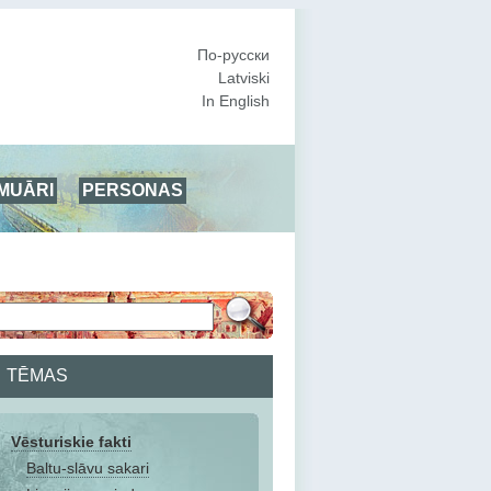
По-русски
Latviski
In English
MUĀRI
PERSONAS
TĒMAS
Vēsturiskie fakti
Baltu-slāvu sakari