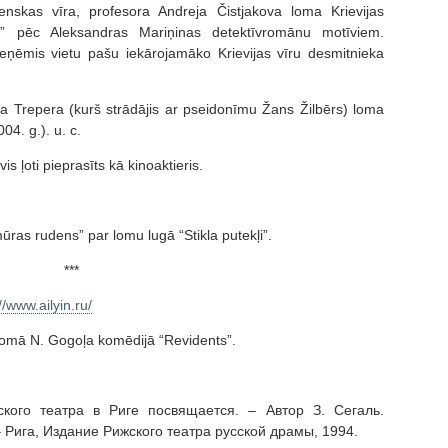
nskas vīra, profesora Andreja Čistjakova loma Krievijas
 ” pēc Aleksandras Mariņinas detektīvromānu motīviem.
s ieņēmis vietu pašu iekārojamāko Krievijas vīru desmitnieka
a Trepera (kurš strādājis ar pseidonīmu Žans Žilbērs) loma
04. g.). u. c.
is ļoti pieprasīts kā kinoaktieris.
mūras rudens” par lomu lugā “Stikla putekļi”.
***
://www.ailyin.ru/
 lomā N. Gogoļa komēdijā “Revidents”.
кого театра в Риге посвящается. – Автор З. Сегаль.
– Рига, Издание Рижского театра русской драмы, 1994.