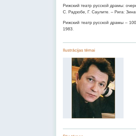
Рижский театр русской драмы: очерк
С. Радзобе, Г. Саулите. – Рига: Зина
Рижский театр русской драмы – 100.
1983.
Ilustrācijas tēmai