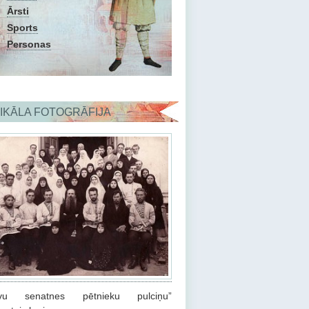
Ārsti
Sports
Personas
IKĀLA FOTOGRĀFIJA
evu senatnes pētnieku pulciņu”