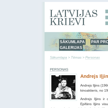
SĀKUMLAPA
PAR PR
GALERIJAS
Sākumlapa
> Tēmas >
Personas
PERSONAS
Andrejs Iļji
Andrejs Iļjins (19
kinoaktieris, no 1
Andrejs Iļjins ir
Epifāns Iļjins vi