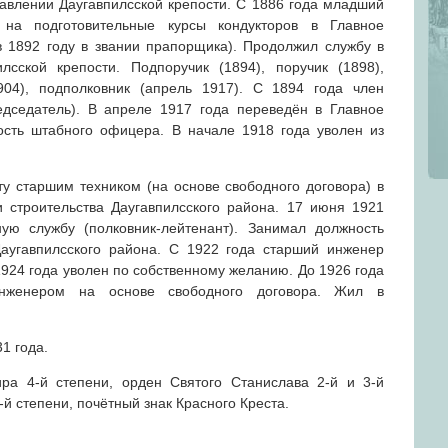
влении Даугавпилсской крепости. С 1886 года младший
на подготовительные курсы кондукторов в Главное
 1892 году в звании прапорщика). Продолжил службу в
сской крепости. Подпоручик (1894), поручик (1898),
1904), подполковник (апрель 1917). С 1894 года член
едседатель). В апреле 1917 года переведён в Главное
ость штабного офицера. В начале 1918 года уволен из
ту старшим техником (на основе свободного договора) в
 строительства Даугавпилсского района. 17 июня 1921
ую службу (полковник-лейтенант). Занимал должность
Даугавпилсского района. С 1922 года старший инженер
1924 года уволен по собственному желанию. До 1926 года
нженером на основе свободного договора. Жил в
1 года.
ра 4-й степени, орден Святого Станислава 2-й и 3-й
-й степени, почётный знак Красного Креста.