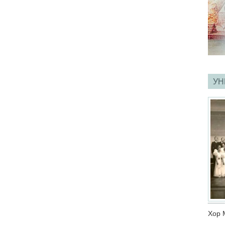
УН
Хор 