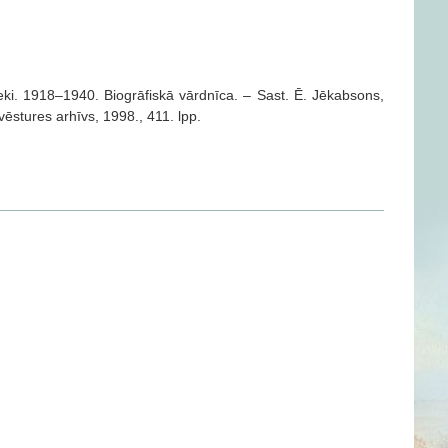
ieki. 1918–1940. Biogrāfiskā vārdnīca. – Sast. Ē. Jēkabsons,
 vēstures arhīvs, 1998., 411. lpp.