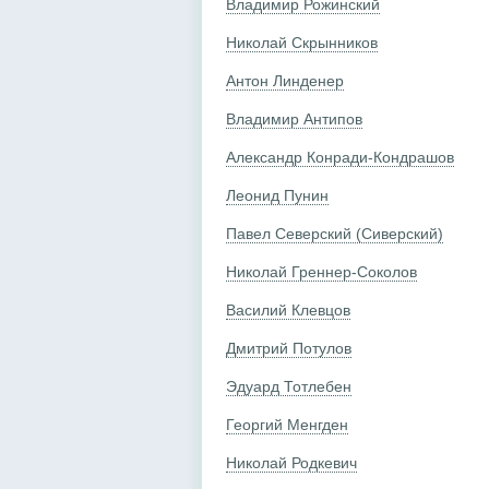
Владимир Рожинский
Николай Скрынников
Антон Линденер
Владимир Антипов
Александр Конради-Кондрашов
Леонид Пунин
Павел Северский (Сиверский)
Николай Греннер-Соколов
Василий Клевцов
Дмитрий Потулов
Эдуард Тотлебен
Георгий Менгден
Николай Родкевич