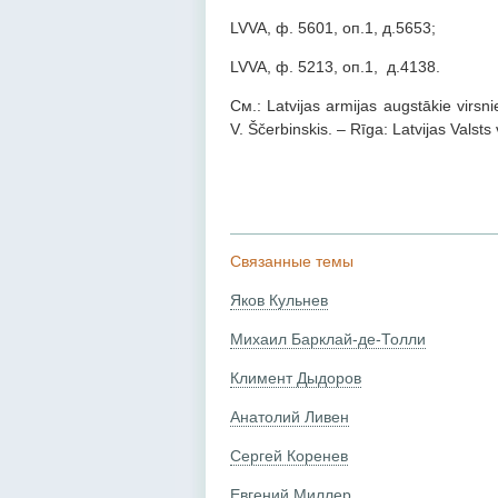
LVVA, ф. 5601, оп.1, д.5653;
LVVA, ф. 5213, оп.1, д.4138.
См.: Latvijas armijas augstākie virsn
V. Ščerbinskis. – Rīga: Latvijas Valsts
Связанные темы
Яков Кульнев
Михаил Барклай-де-Толли
Климент Дыдоров
Анатолий Ливен
Сергей Коренев
Евгений Миллер