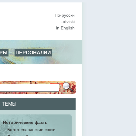
По-русски
Latviski
In English
АРЫ
ПЕРСОНАЛИИ
ТЕМЫ
Исторические факты
Балто-славянские связи