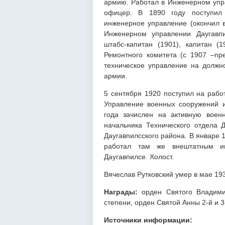
армию. Работал в Инженерном упра
офицер. В 1890 году поступил 
инженерное управление (окончил в
Инженерном управлении Даугавпил
штабс-капитан (1901), капитан (
Ремонтного комитета (с 1907 –пр
техническое управление на должн
армии.
5 сентября 1920 поступил на рабо
Управление военных сооружений и
года зачислен на активную военн
начальника Технического отдела 
Даугавпилсского района. В январе 
работал там же внештатным и
Даугавпилсе. Холост.
Вячеслав Рутковский умер в мае 193
Награды:
орден Святого Владими
степени, орден Святой Анны 2-й и 3
Источники информации: