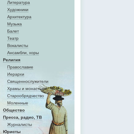
Литература
Художники
Aрхитектура
Музыка
Балет
Театр
Вокалисты
Aнсамбли, хоры
Религия
Православие
Иерархи
Священнослужители
Храмы и монастыри
Старообрядчество
Моленные
Общество
Пресса, радио, ТВ
Журналисты
Юристы