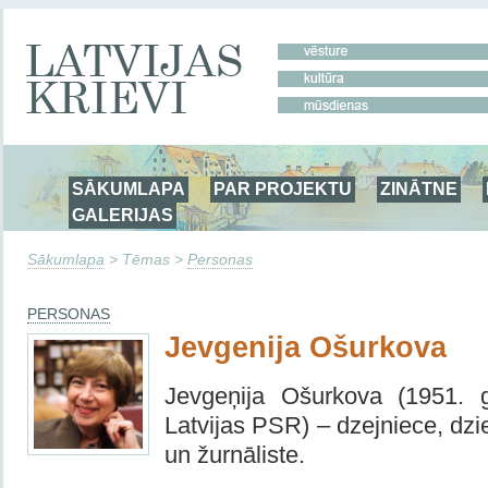
SĀKUMLAPA
PAR PROJEKTU
ZINĀTNE
GALERIJAS
Sākumlapa
> Tēmas >
Personas
PERSONAS
Jevgenija Ošurkova
Jevgeņija Ošurkova (1951. g
Latvijas PSR) – dzejniece, dzi
un žurnāliste.