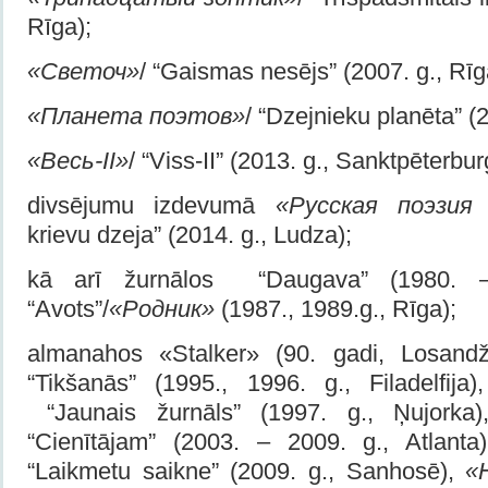
Rīga);
«Светоч»
/ “Gaismas nesējs” (2007. g., Rīg
«Планета поэтов»
/ “Dzejnieku planēta” (2
«Весь-II»
/ “Viss-II” (2013. g., Sanktpēterbur
divsējumu izdevumā
«Русская поэзия
krievu dzeja” (2014. g., Ludza);
kā arī žurnālos “Daugava” (1980. –
“Avots”/
«Родник»
(1987., 1989.g., Rīga);
almanahos «Stalker» (90. gadi, Losand
“Tikšanās” (1995., 1996. g., Filadelfija
“Jaunais žurnāls” (1997. g., Ņujorka
“Cienītājam” (2003. – 2009. g., Atlanta
“Laikmetu saikne” (2009. g., Sanhosē),
«