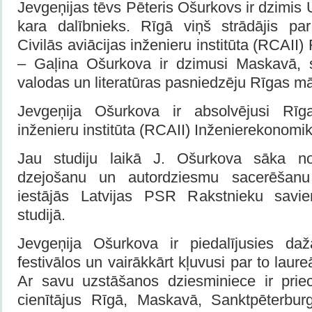
Jevgeņijas tēvs Pēteris Ošurkovs ir dzimis 
kara dalībnieks. Rīgā viņš strādājis pa
Civilās aviācijas inženieru institūta (RCAII)
– Gaļina Ošurkova ir dzimusi Maskavā, s
valodas un literatūras pasniedzēju Rīgas m
Jevgeņija Ošurkova ir absolvējusi Rīga
inženieru institūta (RCAII) Inženierekonomik
Jau studiju laikā J. Ošurkova sāka nop
dzejošanu un autordziesmu sacerēšanu 
iestājās Latvijas PSR Rakstnieku savien
studijā.
Jevgeņija Ošurkova ir piedalījusies da
festivālos un vairākkārt kļuvusi par to laure
Ar savu uzstāšanos dziesminiece ir prie
cienītājus Rīgā, Maskavā, Sanktpēterbur