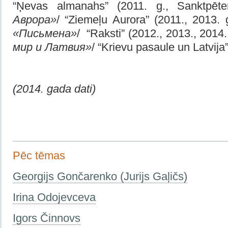
“Ņevas almanahs” (2011. g., Sanktpēte
Аврора»
/ “Ziemeļu Aurora” (2011., 2013. 
«Письмена»
/ “Raksti” (2012., 2013., 2014.
мир и Латвия»
/ “Krievu pasaule un Latvija
(
2014.
gada dati)
Pēc tēmas
Georgijs Gončarenko (Jurijs Gaļičs)
Irina Odojevceva
Igors Činnovs