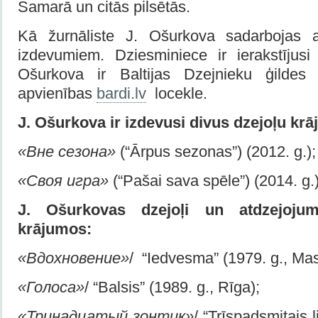
Samarā un citās pilsētās.
Kā žurnāliste J. Ošurkova sadarbojas 
izdevumiem. Dziesminiece ir ierakstījusi
Ošurkova ir Baltijas Dzejnieku ģildes
apvienības
bardi.lv
locekle.
J. Ošurkova
ir izdevusi divus dzejoļu kr
«Вне
сезона»
(“Ārpus sezonas”) (2012. g.);
«Своя игра»
(“Pašai sava spēle”) (2014. g.)
J. Ošurkovas dzejoļi un atdzejojum
krājumos:
«Вдохновение»
/ “Iedvesma” (1979. g., Ma
«Голо­са»
/ “Balsis” (1989. g., Rīga);
«Тринадцатый зонтик»
/ “Trīspadsmitais l