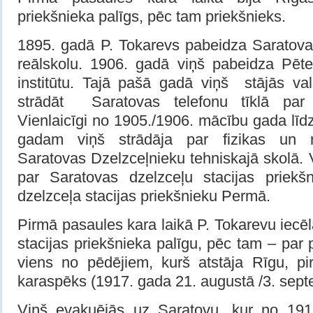
priekšnieka palīgs, pēc tam priekšnieks.
1895. gadā P. Tokarevs pabeidza Saratov
reālskolu. 1906. gadā viņš pabeidza Pēte
institūtu. Tajā pašā gadā viņš stājās va
strādāt Saratovas telefonu tīklā par 
Vienlaicīgi no 1905./1906. mācību gada lī
gadam viņš strādāja par fizikas un r
Saratovas Dzelzceļnieku tehniskajā skolā. V
par Saratovas dzelzceļu stacijas priekš
dzelzceļa stacijas priekšnieku Permā.
Pirmā pasaules kara laikā P. Tokarevu iecēl
stacijas priekšnieka palīgu, pēc tam – par 
viens no pēdējiem, kurš atstāja Rīgu, p
karaspēks (1917. gada 21. augustā /3. sept
Viņš evakuējās uz Saratovu, kur no 191