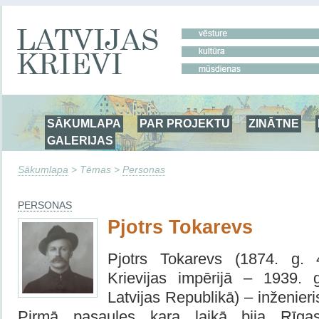
SĀKUMLAPA
PAR PROJEKTU
ZINĀTNE
GALERIJAS
Sākumlapa
> Tēmas >
Personas
PERSONAS
Pjotrs Tokarevs
Pjotrs Tokarevs (1874. g. 4
Krievijas impērijā – 1939. 
Latvijas Republikā) – inženieris
Pirmā pasaules kara laikā bija Rīgas 