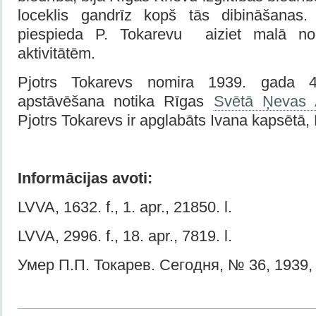
loceklis gandrīz kopš tās dibināšanas
piespieda P. Tokarevu aiziet malā n
aktivitātēm.
Pjotrs Tokarevs nomira 1939. gada 4.
apstāvēšana notika Rīgas
Svētā Ņevas 
Pjotrs Tokarevs ir apglabāts Ivana kapsētā,
Informācijas avoti:
LVVA, 1632. f., 1. apr., 21850. l.
LVVA, 2996. f., 18. apr., 7819. l.
Умер П.П. Токарев. Сегодня, № 36, 1939