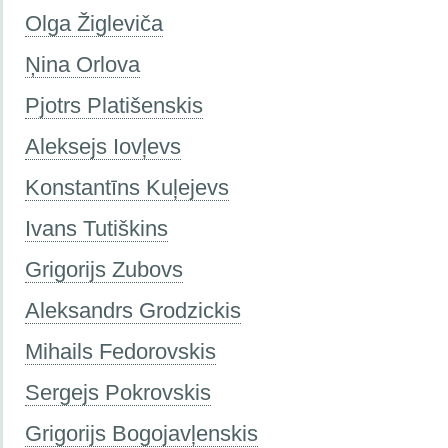
Olga Žigleviča
Ņina Orlova
Pjotrs Platišenskis
Aleksejs Iovļevs
Konstantīns Kuļejevs
Ivans Tutiškins
Grigorijs Zubovs
Aleksandrs Grodzickis
Mihails Fedorovskis
Sergejs Pokrovskis
Grigorijs Bogojavļenskis