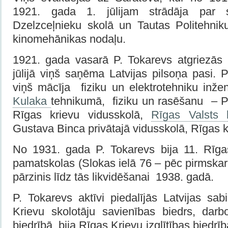
1921. gada 1. jūlijam strādāja par s
Dzelzceļnieku skolā un Tautas Politehnik
kinomehānikas nodaļu.
1921. gada vasarā P. Tokarevs atgriezās
jūlijā viņš saņēma Latvijas pilsoņa pasi.
viņš mācīja fiziku un elektrotehniku inže
Kulaka
tehnikumā, fiziku un rasēšanu – P
Rīgas krievu vidusskolā,
Rīgas Valsts 
Gustava Binca privātajā vidusskolā, Rīgas k
No 1931. gada P. Tokarevs bija 11. Rīga
pamatskolas (Slokas ielā 76 – pēc pirmska
pārzinis līdz tās likvidēšanai 1938. gadā.
P. Tokarevs aktīvi piedalījās Latvijas sabi
Krievu skolotāju savienības biedrs, darb
biedrībā, bija Rīgas Krievu izglītības biedrīb