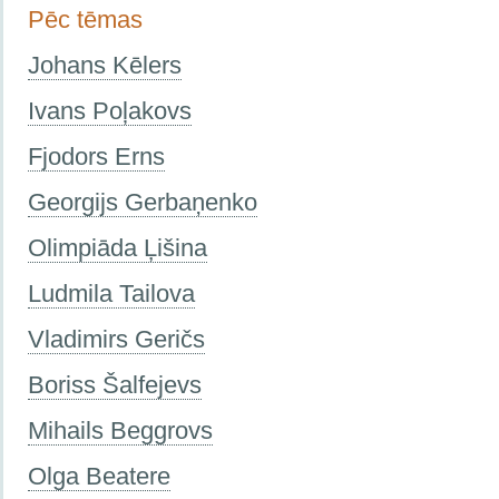
Pēc tēmas
Johans Kēlers
Ivans Poļakovs
Fjodors Erns
Georgijs Gerbaņenko
Olimpiāda Ļišina
Ludmila Tailova
Vladimirs Geričs
Boriss Šalfejevs
Mihails Beggrovs
Olga Beatere