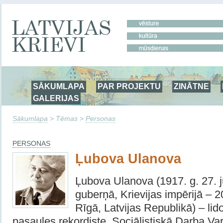
SĀKUMLAPA
PAR PROJEKTU
ZINĀTNE
GALERIJAS
Sākumlapa
> Tēmas >
Personas
PERSONAS
Ļubova Ulanova
Ļubova Ulanova (1917. g. 27. j
guberņā, Krievijas impērijā – 2
Rīgā, Latvijas Republikā) – lid
pasaules rekordiste, Sociālistiskā Darba Va