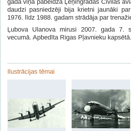
gadā viņa pabeidza Ļeņingradas Civilās avi
daudzi pasniedzēji bija krietni jaunāki pa
1976. līdz 1988. gadam strādāja par trenažiera
Ļubova Ulanova mirusi 2007. gada 7.
vecumā. Apbedīta Rigas Pļavnieku kapsētā
Ilustrācijas tēmai