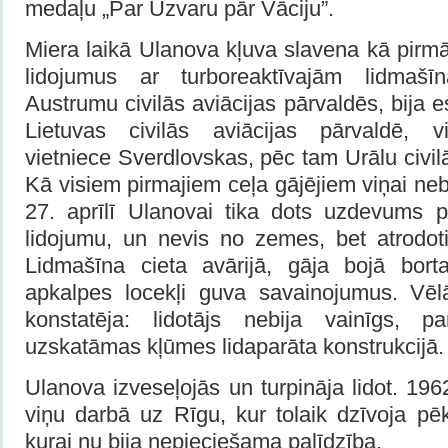
medaļu „Par Uzvaru pār Vāciju”.
Miera laikā Ulanova kļuva slavena kā pirmā
lidojumus ar turboreaktīvajām lidmašī
Austrumu civilās aviācijas pārvaldēs, bija 
Lietuvas civilās aviācijas pārvaldē, 
vietniece Sverdlovskas, pēc tam Urālu civil
Kā visiem pirmajiem ceļa gājējiem viņai neb
27. aprīlī Ulanovai tika dots uzdevums p
lidojumu, un nevis no zemes, bet atrodoti
Lidmašīna cieta avārijā, gāja bojā bort
apkalpes locekļi guva savainojumus. Vēl
konstatēja: lidotājs nebija vainīgs, pa
uzskatāmas kļūmes lidaparāta konstrukcijā.
Ulanova izveseļojās un turpināja lidot. 196
viņu darbā uz Rīgu, kur tolaik dzīvoja pē
kurai nu bija nepieciešama palīdzība.