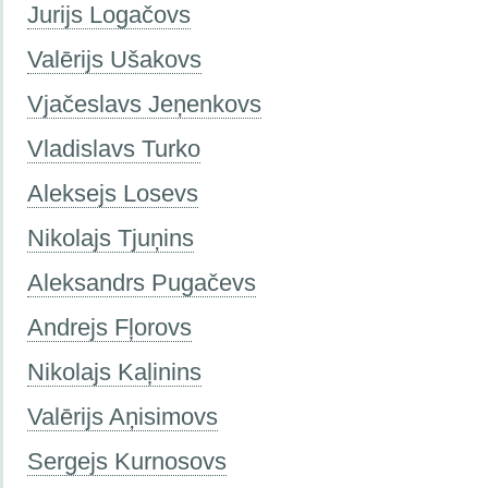
Jurijs Logačovs
Valērijs Ušakovs
Vjačeslavs Jeņenkovs
Vladislavs Turko
Aleksejs Losevs
Nikolajs Tjuņins
Aleksandrs Pugačevs
Andrejs Fļorovs
Nikolajs Kaļinins
Valērijs Aņisimovs
Sergejs Kurnosovs