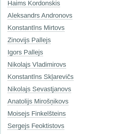
Haims Kordonskis
Aleksandrs Andronovs
Konstantīns Mirtovs
Zinovijs Pallejs
Igors Pallejs
Nikolajs Vladimirovs
Konstantīns Skļarevičs
Nikolajs Sevastjanovs
Anatolijs Mirošņikovs
Moisejs Finkelšteins
Sergejs Feoktistovs