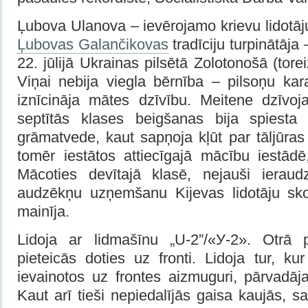
Ļubova Ulanova – ievērojamo krievu lidotā
Ļubovas Galančikovas
tradīciju turpinātāja
22. jūlijā Ukrainas pilsētā Zolotonošā (tor
Viņai nebija viegla bērnība – pilsoņu kar
iznīcināja mātes dzīvību. Meitene dzīvo
septītās klases beigšanas bija spiesta 
grāmatvede, kaut sapņoja kļūt par tāljūras 
tomēr iestātos attiecīgajā mācību iestādē
Mācoties devītajā klasē, nejauši ieraud
audzēkņu uzņemšanu Kijevas lidotāju sk
mainīja.
Lidoja ar lidmašīnu „U-2”/«У-2». Otrā 
pieteicās doties uz fronti. Lidoja tur, ku
ievainotos uz frontes aizmuguri, pārvadāj
Kaut arī tieši nepiedalījās gaisa kaujās,