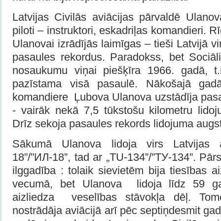
Latvijas Civilās aviācijas pārvaldē Ulanova
piloti – instruktori, eskadriļas komandieri. R
Ulanovai izrādījās laimīgas – tieši Latvijā v
pasaules rekordus. Paradokss, bet Sociāl
nosaukumu viņai piešķīra 1966. gadā, t.
pazīstama visā pasaulē. Nākošajā gadā
komandiere Ļubova Ulanova uzstādīja pas
- vairāk nekā 7,5 tūkstošu kilometru lid
Drīz sekoja pasaules rekords lidojuma augs
Sākumā Ulanova lidoja virs Latvijas 
18”/”ИЛ-18”, tad ar „TU-134”/”ТУ-134”. Pārs
ilggadība : tolaik sievietēm bija tiesības 
vecumā, bet Ulanova lidoja līdz 59 ga
aizliedza veselības stāvokļa dēļ. To
nostrādāja aviācijā arī pēc septiņdesmit gad