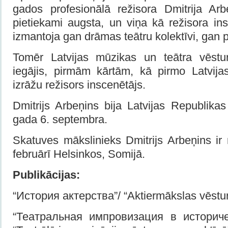
gados profesionālā režisora Dmitrija Arbe
pietiekami augsta, un viņa kā režisora in
izmantoja gan drāmas teātru kolektīvi, gan pr
Tomēr Latvijas mūzikas un teātra vēstur
iegājis, pirmām kārtām, kā pirmo Latvij
izrāžu režisors inscenētājs.
Dmitrijs Arbeņins bija Latvijas Republika
gada 6. septembra.
Skatuves mākslinieks Dmitrijs Arbeņins ir
februārī Helsinkos, Somijā.
Publikācijas:
“История актерства”/ “Aktiermākslas vēstur
“Театральная импровизация в историче