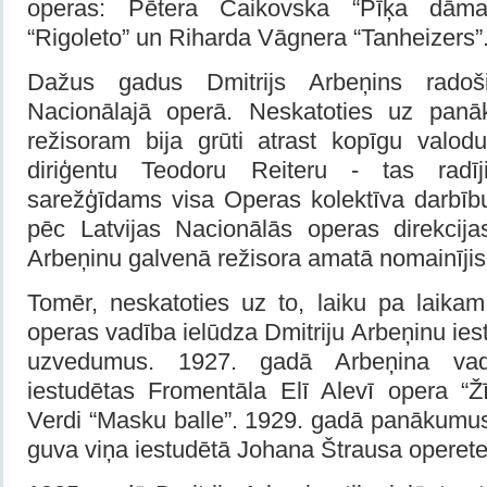
operas: Pētera Čaikovska “Pīķa dāma
“Rigoleto” un Riharda Vāgnera “Tanheizers”
Dažus gadus Dmitrijs Arbeņins radoši 
Nacionālajā operā. Neskatoties uz pan
režisoram bija grūti atrast kopīgu valo
diriģentu Teodoru Reiteru - tas radīj
sarežģīdams visa Operas kolektīva darbīb
pēc Latvijas Nacionālās operas direkcijas
Arbeņinu galvenā režisora amatā nomainīji
Tomēr, neskatoties uz to, laiku pa laikam
operas vadība ielūdza Dmitriju Arbeņinu ies
uzvedumus. 1927. gadā Arbeņina vadī
iestudētas Fromentāla Elī Alevī opera “
Verdi “Masku balle”. 1929. gadā panākumus
guva viņa iestudētā Johana Štrausa operete