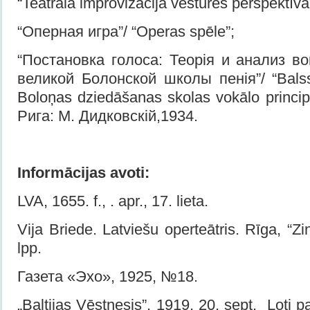
“Teatrālā improvizācija vēstures perspektīvā
“Оперная игра”/ “Operas spēle”;
“Постановка голоса: Теорія и анализ в
великой Болонской школы пенія”/ “Balss 
Boloņas dziedāšanas skolas vokālo principu
Рига: M. Дидковскій,1934.
Informācijas avoti:
LVA, 1655. f., . apr., 17. lieta.
Vija Briede. Latviešu operteātris. Rīga, “Z
lpp.
Газета «Эхо», 1925, №18.
„Baltijas Vēstnesis”, 1919, 20. sept. Ļoti 