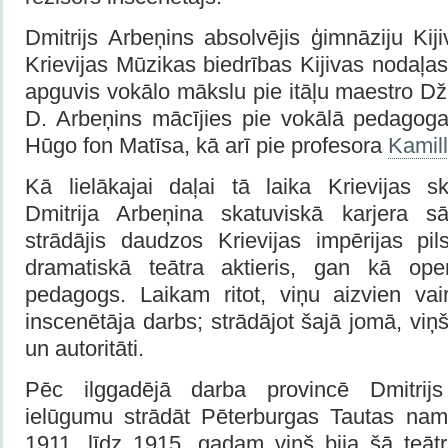
Dmitrijs Arbeņins absolvējis ģimnāziju Kij
Krievijas Mūzikas biedrības Kijivas nodaļa
apguvis vokālo mākslu pie itāļu maestro D
D. Arbeņins mācījies pie vokālā pedagog
Hūgo fon Matīsa, kā arī pie profesora
Kamill
Kā lielākajai daļai tā laika Krievijas s
Dmitrija Arbeņina skatuviskā karjera s
strādājis daudzos Krievijas impērijas pi
dramatiskā teātra aktieris, gan kā ope
pedagogs. Laikam ritot, viņu aizvien vair
inscenētāja darbs; strādājot šajā jomā, viņš
un autoritāti.
Pēc ilggadējā darba provincē Dmitrij
ielūgumu strādāt Pēterburgas Tautas nam
1911. līdz 1915. gadam viņš bija šā teātr