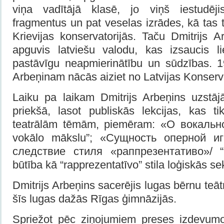
viņa vadītājā klasē, jo viņš iestudēj
fragmentus un pat veselas izrādes, kā tas 
Krievijas konservatorijās. Taču Dmitrijs A
apguvis latviešu valodu, kas izsaucis l
pastāvīgu neapmierinātību un sūdzības. 
Arbeņinam nācās aiziet no Latvijas Konserva
Laiku pa laikam Dmitrijs Arbeņins uzstājā
priekšā, lasot publiskās lekcijas, kas t
teatrālām tēmām, piemēram: «О вокальн
vokālo mākslu”; «Сущность оперной и
следствие стиля «раппрезентативо»/ “O
būtība kā “rapprezentatīvo” stila loģiskās se
Dmitrijs Arbeņins sacerējis lugas bērnu teāt
šīs lugas dažās Rīgas ģimnāzijās.
Spriežot pēc ziņojumiem preses izdevumo