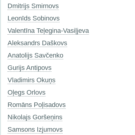
Dmitrijs Smirnovs
Leonīds Sobinovs
Valentīna Teļegina-Vasiļjeva
Aleksandrs Daškovs
Anatolijs Savčenko
Gurijs Antipovs
Vladimirs Okuņs
Oļegs Orlovs
Romāns Poļisadovs
Nikolajs Goršeņins
Samsons Izjumovs