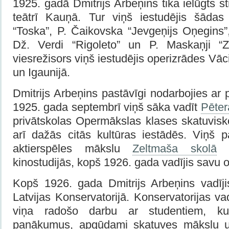
1925. gadā Dmitrijs Arbeņins tika ielūgts s
teātrī Kauņā. Tur viņš iestudējis šādas
“Toska”, P. Čaikovska “Jevgeņijs Oņegins”
Dž. Verdi “Rigoleto” un P. Maskaņji “
viesrežisors viņš iestudējis operizrādes Vāci
un Igaunijā.
Dmitrijs Arbeņins pastāvīgi nodarbojies ar
1925. gada septembrī viņš sāka vadīt
Pēter
privātskolas Opermākslas klases skatuvisk
arī dažās citās kultūras iestādēs. Viņš 
aktierspēles mākslu
Zeltmaša skolā
u
kinostudijās, kopš 1926. gada vadījis savu o
Kopš 1926. gada Dmitrijs Arbeņins vadīj
Latvijas Konservatorijā. Konservatorijas va
viņa radošo darbu ar studentiem, ku
panākumus, apgūdami skatuves mākslu u