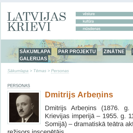
SĀKUMLAPA
PAR PROJEKTU
ZINĀTNE
GALERIJAS
Sākumlapa
> Tēmas >
Personas
PERSONAS
Dmitrijs Arbeņins
Dmitrijs Arbeņins (1876. g.
Krievijas imperijā – 1955. g. 1
Somijā) – dramatiskā teātra akt
režisors inscenētājs.