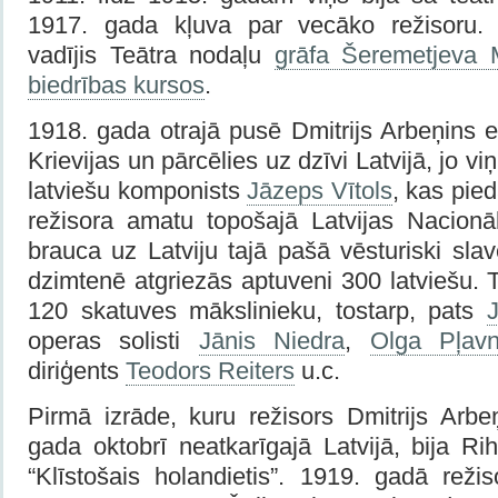
1917. gada kļuva par vecāko režisoru. 
vadījis Teātra nodaļu
grāfa Šeremetjeva 
biedrības kursos
.
1918. gada otrajā pusē Dmitrijs Arbeņins 
Krievijas un pārcēlies uz dzīvi Latvijā, jo viņu
latviešu komponists
Jāzeps Vītols
, kas pie
režisora amatu topošajā Latvijas Nacionā
brauca uz Latviju tajā pašā vēsturiski slav
dzimtenē atgriezās aptuveni 300 latviešu.
120 skatuves mākslinieku, tostarp, pats
J
operas solisti
Jānis Niedra
,
Olga Pļavn
diriģents
Teodors Reiters
u.c.
Pirmā izrāde, kuru režisors Dmitrijs Arbe
gada oktobrī neatkarīgajā Latvijā, bija R
“Klīstošais holandietis”. 1919. gadā reži