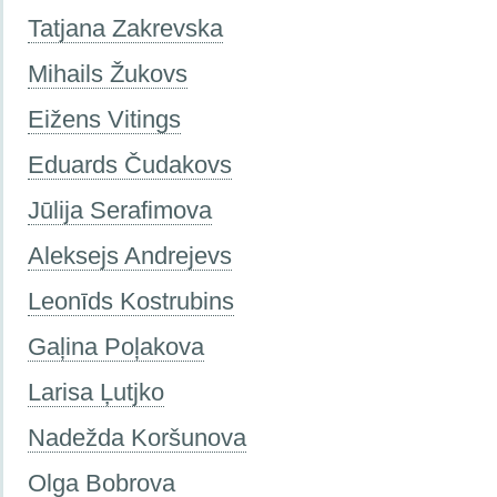
Tatjana Zakrevska
Mihails Žukovs
Eižens Vitings
Eduards Čudakovs
Jūlija Serafimova
Aleksejs Andrejevs
Leonīds Kostrubins
Gaļina Poļakova
Larisa Ļutjko
Nadežda Koršunova
Olga Bobrova