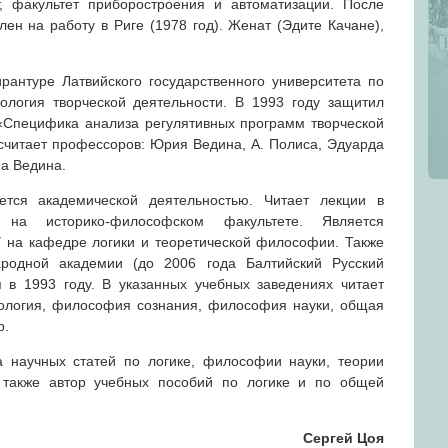
т, факультет приборостроения и автоматизации. После
ен на работу в Риге (1978 год). Женат (Эдите Качане),
рантуре Латвийского государственного университета по
логия творческой деятельности. В 1993 году защитил
«Специфика анализа регулятивных программ творческой
считает профессоров: Юрия Ведина, А. Полиса, Эдуарда
на Ведина.
тся академической деятельностью. Читает лекции в
 на историко-философском факультете. Является
на кафедре логики и теоретической философии. Также
родной академии (до 2006 года Балтийский Русский
 в 1993 году. В указанных учебных заведениях читает
мология, философия сознания, философия науки, общая
р.
а научных статей по логике, философии науки, теории
 также автор учебных пособий по логике и по общей
Сергей Цоя