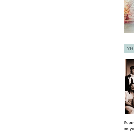
УН
Корп
всту