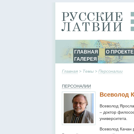
ГЛАВНАЯ
О ПРОЕКТЕ
ГАЛЕРЕЯ
Главная
> Темы >
Персоналии
ПЕРСОНАЛИИ
Всеволод 
Всеволод Ярослав
– доктор филосо
университета.
Всеволод Качан р