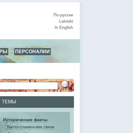
По-русски
Latviski
In English
АРЫ
ПЕРСОНАЛИИ
ТЕМЫ
Исторические факты
Балто-славянские связи