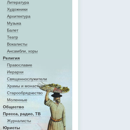
Литература
Художники
Aрхитектура
Музыка
Балет
Театр
Вокалисты
Aнсамбли, хоры
Религия
Православие
Иерархи
Священнослужители
Храмы и монастыри
Старообрядчество
Моленные
Общество
Пресса, радио, ТВ
Журналисты
Юристы