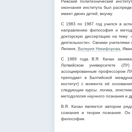
Рижский политехнический институ
окончания института был распредел
имеет двоих детей, внучку.
С 1983 по 1987 год учился в аспи
направлению философия и методо
докторскую диссертацию на тему: 
деятельности». Своими учителями 
Лепиня,
Валерия Никифорова
, Ива
С 1989 года В.Я. Качан занимае
Латвийском университете (ЛУ)
ассоциированным профессором ЛУ 
преподает в Балтийской междуна
институт) с момента её основания
следующие курсы: логика, эписте
методология научного познания и д
В.Я. Качан является автором ряд
сознания и теории познания. Он
философии.