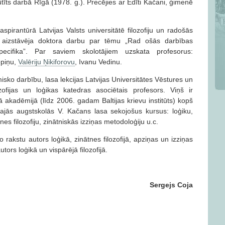
tīts darbā Rīgā (1978. g.). Precējies ar Edīti Kačani, ģimenē
irantūrā Latvijas Valsts universitātē filozofiju un radošās
 aizstāvēja doktora darbu par tēmu „Rad ošās darbības
ecifika”. Par saviem skolotājiem uzskata profesorus:
epiņu,
Valēriju Ņikiforovu
, Ivanu Vedinu.
ko darbību, lasa lekcijas Latvijas Universitātes Vēstures un
lozofijas un loģikas katedras asociētais profesors. Viņš ir
jā akadēmijā (līdz 2006. gadam Baltijas krievu institūts) kopš
ajās augstskolās V. Kačans lasa sekojošus kursus: loģiku,
tnes filozofiju, zinātniskās izziņas metodoloģiju u.c.
 rakstu autors loģikā, zinātnes filozofijā, apziņas un izziņas
tors loģikā un vispārējā filozofijā.
Sergejs Coja