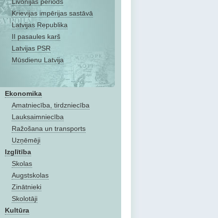
Livonijas periods
Krievijas impērijas sastāvā
Latvijas Republika
II pasaules karš
Latvijas PSR
Mūsdienu Latvija
Ekonomika
Amatniecība, tirdzniecība
Lauksaimniecība
Ražošana un transports
Uzņēmēji
Izglītība
Skolas
Augstskolas
Zinātnieki
Skolotāji
Kultūra