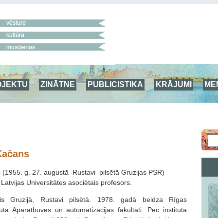
OJEKTU
ZINĀTNE
PUBLICISTIKA
KRĀJUMI
ME
Kačans
(1955. g. 27. augustā Rustavi pilsētā Gruzijas PSR) –
, Latvijas Universitātes asociētais profesors.
s Gruzijā, Rustavi pilsētā. 1978. gadā beidza Rīgas
itūta Aparātbūves un automatizācijas fakultāti. Pēc institūta