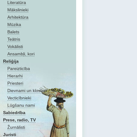
Literatūra
Mākslinieki
Arhitektūra
Mūzika
Balets
Teātris
Vokālisti
Ansambļi, kori
Reliģija
Pareizticība
Hierarhi
Priesteri
Dievnami un klosteri
Vecticībnieki
Lūgšanu nami
Sabiedrība
Prese, radio, TV
Žurnālisti
Juristi