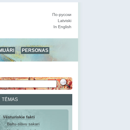
По-русски
Latviski
In English
MUĀRI
PERSONAS
TĒMAS
Vēsturiskie fakti
Baltu-slāvu sakari