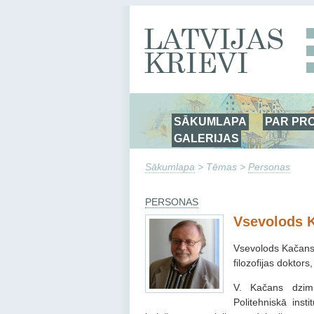
SĀKUMLAPA
PAR PR
GALERIJAS
Sākumlapa
> Tēmas >
Personas
PERSONAS
Vsevolods 
Vsevolods Kačans 
filozofijas doktors
V. Kačans dzimi
Politehniskā inst