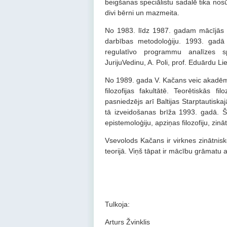
beigšanas speciālistu sadalē tika nosū
divi bērni un mazmeita.
No 1983. līdz 1987. gadam mācījās asp
darbības metodoloģiju. 1993. gadā
regulatīvo programmu analīzes sp
JurijuVedinu, A. Poli, prof. Eduārdu Li
No 1989. gada V. Kačans veic akadēmis
filozofijas fakultātē. Teorētiskās fi
pasniedzējs arī Baltijas Starptautiska
tā izveidošanas brīža 1993. gadā. Š
epistemoloģiju, apziņas filozofiju, zinā
Vsevolods Kačans ir virknes zinātnisko
teorijā. Viņš tāpat ir mācību grāmatu au
Tulkoja:
Arturs Žvinklis