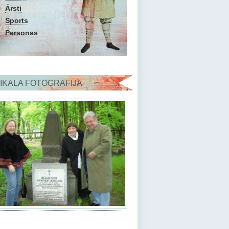
Ārsti
Sports
Personas
IKĀLA FOTOGRĀFIJA