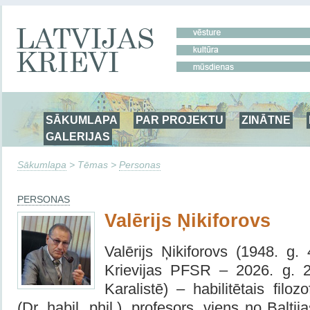
SĀKUMLAPA
PAR PROJEKTU
ZINĀTNE
GALERIJAS
Sākumlapa
> Tēmas >
Personas
PERSONAS
Valērijs Ņikiforovs
Valērijs Ņikiforovs (1948. g. 
Krievijas PFSR – 2026. g. 2
Karalistē) – habilitētais filoz
(Dr. habil. phil.), profesors, viens no Baltij