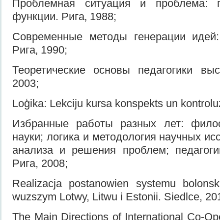
Проблемная ситуация и проблема: ге
функции. Рига‚ 1988;
Современные методы генерации идей:
Рига‚ 1990;
Теоретические основы педагогики вы
2003;
Loģika: Lekciju kursa konspekts un kontrol
Избранные работы разных лет: фило
науки; логика и методология научных и
анализа и решения проблем; педагог
Рига, 2008;
Realizacja postanowien systemu bolonsk
wuzszym Lotwy, Litwu i Estonii. Siedlce, 20
The Main Directions of International Co-Op