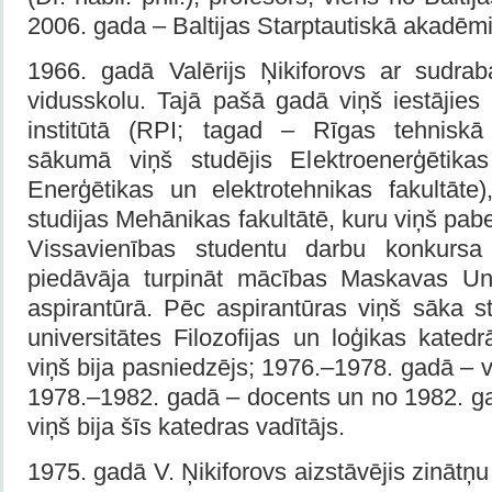
2006. gada – Baltijas Starptautiskā akadēmi
1966. gadā Valērijs Ņikiforovs ar sudra
vidusskolu. Tajā pašā gadā viņš iestājies
institūtā (RPI; tagad – Rīgas tehniskā 
sākumā viņš studējis Elektroenerģētikas
Enerģētikas un elektrotehnikas fakultāte)
studijas Mehānikas fakultātē, kuru viņš pab
Vissavienības studentu darbu konkursa
piedāvāja turpināt mācības Maskavas Unive
aspirantūrā. Pēc aspirantūras viņš sāka st
universitātes Filozofijas un loģikas kate
viņš bija pasniedzējs; 1976.–1978. gadā – 
1978.–1982. gadā – docents un no 1982. g
viņš bija šīs katedras vadītājs.
1975. gadā V. Ņikiforovs aizstāvējis zinātņu