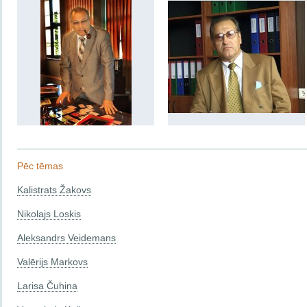
Pēc tēmas
Kalistrats Žakovs
Nikolajs Loskis
Aleksandrs Veidemans
Valērijs Markovs
Larisa Čuhina