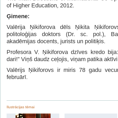
of Higher Education, 2012.
Ģimene:
Valērija Ņikiforova dēls Ņikita Ņikiforo
politoloģijas doktors (Dr. sc. pol.), Bal
akadēmijas docents, jurists un politiķis.
Profesora V. Ņikiforova dzīves kredo bija
dari!” Viņš daudz ceļojis, viņam patika aktīvi
Valērijs Ņikiforovs ir miris 78 gadu ve
februārī.
Ilustrācijas tēmai