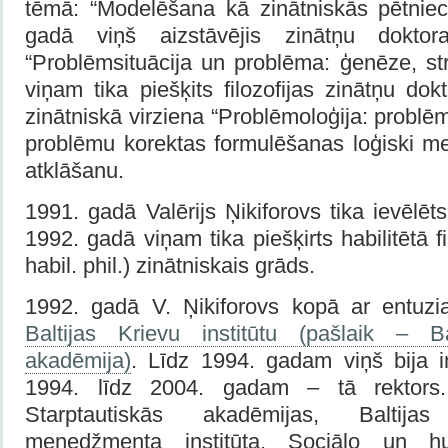
tēmā: “Modelēšana kā zinātniskās pētnie
gadā viņš aizstāvējis zinātņu doktora
“Problēmsituācija un problēma: ģenēze, str
viņam tika piešķits filozofijas zinātņu do
zinātniskā virziena “Problēmoloģija: problē
problēmu korektas formulēšanas loģiski met
atklāšanu.
1991. gadā Valērijs Ņikiforovs tika ievēlē
1992. gadā viņam tika piešķirts habilitētā fi
habil. phil.) zinātniskais grāds.
1992. gadā V. Ņikiforovs kopā ar entuzia
Baltijas Krievu institūtu (pašlaik – Ba
akadēmija)
. Līdz 1994. gadam viņš bija in
1994. līdz 2004. gadam – tā rektors. 
Starptautiskās akadēmijas, Baltija
menedžmenta institūta, Sociālo un h