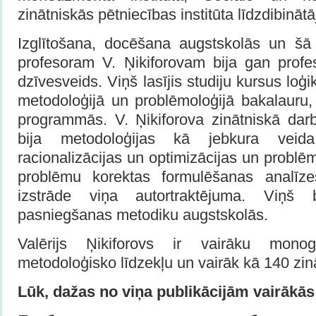
zinātniskās pētniecības institūta līdzdibinātā
Izglītošana, docēšana augstskolās un šā
profesoram V. Ņikiforovam bija gan profe
dzīvesveids. Viņš lasījis studiju kursus loģik
metodoloģijā un problēmoloģijā bakalauru,
programmās. V. Ņikiforova zinātniskā darb
bija metodoloģijas kā jebkura veida
racionalizācijas un optimizācijas un problē
problēmu korektas formulēšanas analīz
izstrāde viņa autortraktējuma. Viņš b
pasniegšanas metodiku augstskolās.
Valērijs Ņikiforovs ir vairāku mono
metodoloģisko līdzekļu un vairāk kā 140 zin
Lūk, dažas no viņa publikācijām vairākās