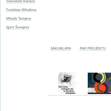
Vsevolods Kačans
Feoktista Mihailova
Mihails Tarejevs
Igors Šuvajevs
SĀKUMLAPA
PAR PROJEKTU