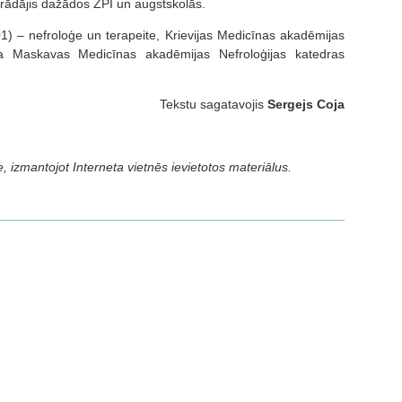
strādājis dažādos ZPI un augstskolās.
) – nefroloģe un terapeite, Krievijas Medicīnas akadēmijas
va Maskavas Medicīnas akadēmijas Nefroloģijas katedras
Tekstu sagatavojis
Sergejs Coja
e, izmantojot Interneta vietnēs ievietotos materiālus.