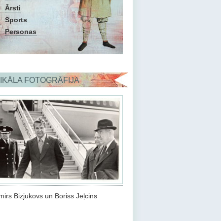
Ārsti
Sports
Personas
IKĀLA FOTOGRĀFIJA
mirs Bizjukovs un Boriss Jeļcins