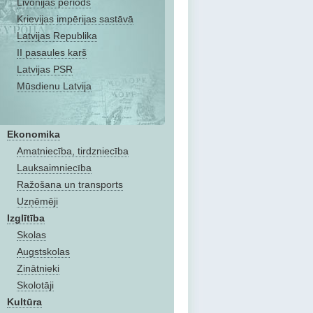
Livonijas periods
Krievijas impērijas sastāvā
Latvijas Republika
II pasaules karš
Latvijas PSR
Mūsdienu Latvija
Ekonomika
Amatniecība, tirdzniecība
Lauksaimniecība
Ražošana un transports
Uzņēmēji
Izglītība
Skolas
Augstskolas
Zinātnieki
Skolotāji
Kultūra