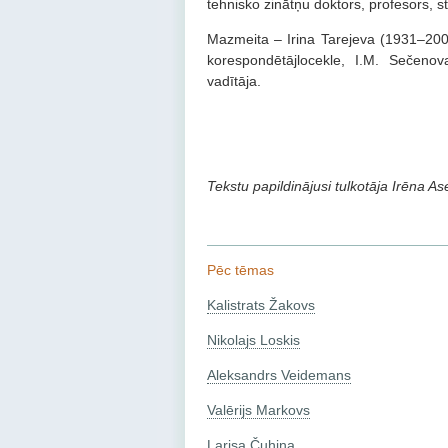
tehnisko zinātņu doktors, profesors, 
Mazmeita – Irina Tarejeva (1931–2001
korespondētājlocekle, I.M. Sečeno
vadītāja.
Tekstu papildinājusi tulkotāja Irēna As
Pēc tēmas
Kalistrats Žakovs
Nikolajs Loskis
Aleksandrs Veidemans
Valērijs Markovs
Larisa Čuhina