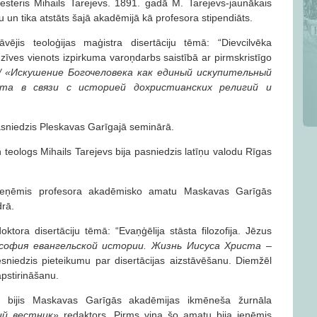
riesteris Mihails Tarejevs. 1891. gadā M. Tarejevs-jaunākais
un tika atstāts šajā akadēmijā kā profesora stipendiāts.
vējis teoloģijas maģistra disertāciju tēmā: “Dievcilvēka
īves vienots izpirkuma varoņdarbs saistībā ar pirmskristīgo
/
«Искушение Богочеловека как единый искупительный
ста в связи с историей дохристианских религий и
asniedzis Pleskavas Garīgajā seminārā.
 teologs Mihails Tarejevs bija pasniedzis latīņu valodu Rīgas
ieņēmis profesora akadēmisko amatu Maskavas Garīgās
drā.
ktora disertāciju tēmā: “Evaņģēlija stāsta filozofija. Jēzus
софия евангельской истории. Жизнь Иисуса Христа –
sniedzis pieteikumu par disertācijas aizstāvēšanu. Diemžēl
pstirināšanu.
s bijis Maskavas Garīgās akadēmijas ikmēneša žurnāla
кий вестник»
redaktors. Pirms viņa šo amatu bija ieņēmis