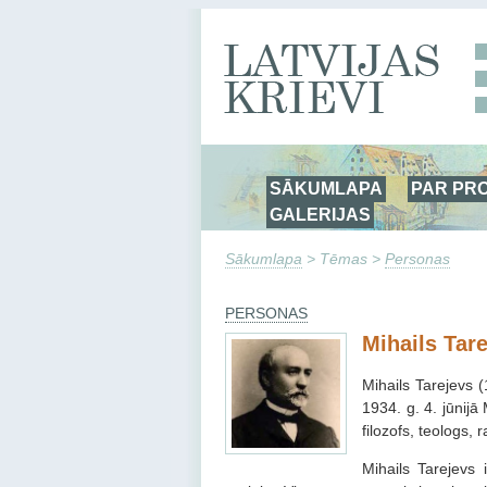
SĀKUMLAPA
PAR PR
GALERIJAS
Sākumlapa
> Tēmas >
Personas
PERSONAS
Mihails Tar
Mihails Tarejevs 
1934. g. 4. jūnijā
filozofs, teologs
Mihails Tarejevs 