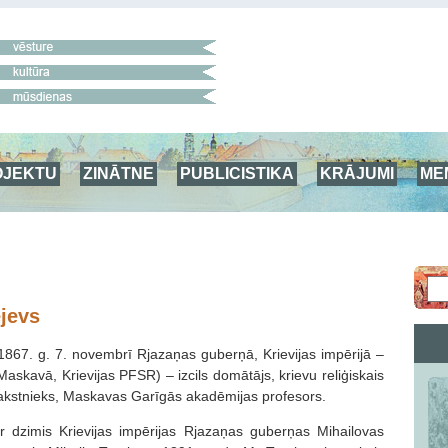
OJEKTU
ZINĀTNE
PUBLICISTIKA
KRĀJUMI
ME
ejevs
(1867. g. 7. novembrī Rjazaņas guberņā, Krievijas impērijā –
 Maskavā, Krievijas PFSR) – izcils domātājs, krievu reliģiskais
, rakstnieks, Maskavas Garīgās akadēmijas profesors.
ir dzimis Krievijas impērijas Rjazaņas guberņas Mihailovas