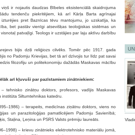
s viņš ir nojautis daudzas Bībeles eksistenciālā skaidrojuma
šādu tendenču piekritējiem, kā arī Kārļa Barta agrīnajai
i izturējies pret Baznīcas tēvu mantojumu, jo uzskatīja, ka
ba, bet pastāv vienīgi atsevišķas teoloģiskas sistēmas un
s visnotaļ patvaļīgi. Teologs ir uzstājies par laju aktīvu darbību
UN
rejevs bijis dziļi reliģiozs cilvēks. Tomēr pēc 1917. gada
s no Padomju Krievijas, bet tā arī dzīvojis tur līdz pat savai
iedzis filozofiju un politekonomiju dažādās Maskavas mācību
ēlāk arī kļuvuši par pazīstamiem zinātniekiem:
 – tehnisko zinātņu doktors, profesors, vadījis Maskavas
institūta Siltumtehnikas katedru.
1895–1986) – terapeits, medicīnas ziņātnu doktors, viens no
loģijas un parazitoloģijas pamatlicējiem Padomju Savienībā;
, Staļina, Ļeņina un PSRS Valsts prēmiju laureāts.
Vladi
6–1998) – krievu zinātnieks elektrotehnisko materiālu jomā,