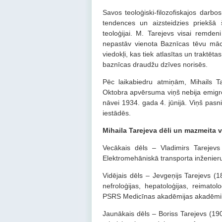
Savos teoloģiski-filozofiskajos darbo
tendences un aizsteidzies priekšā 
teoloģijai. M. Tarejevs visai remden
nepastāv vienota Baznīcas tēvu mācī
viedokļi, kas tiek atlasītas un traktēta
baznīcas draudžu dzīves norisēs.
Pēc laikabiedru atmiņām, Mihails Ta
Oktobra apvērsuma viņš nebija emigrēji
nāvei 1934. gada 4. jūnijā. Viņš pasn
iestādēs.
Mihaila Tarejeva dēli un mazmeita v
Vecākais dēls – Vladimirs Tarejevs
Elektromehāniskā transporta inženieru 
Vidējais dēls – Jevgeņijs Tarejevs (
nefroloģijas, hepatoloģijas, reimato
PSRS Medicīnas akadēmijas akadēmiķis
Jaunākais dēls – Boriss Tarejevs (190