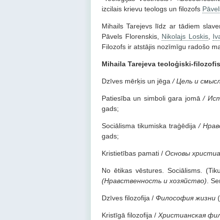
izcilais krievu teologs un filozofs
Pāvel
Mihails Tarejevs līdz ar tādiem slav
Pāvels Florenskis,
Nikolajs Loskis
,
Iv
Filozofs ir atstājis nozīmīgu radošo 
Mihaila Tarejeva teoloģiski-filozof
Dzīves mērķis un jēga
/
Цель и смыс
Patiesība un simboli gara jomā
/
Ист
gads;
Sociālisma tikumiska traģēdija
/ Нра
gads;
Kristietības pamati /
Основы христи
No ētikas vēstures. Sociālisms. (Ti
(Нравственность и хозяйство)
. Se
Dzīves filozofija /
Философия жизни
(
Kristīgā filozofija /
Христианская фи