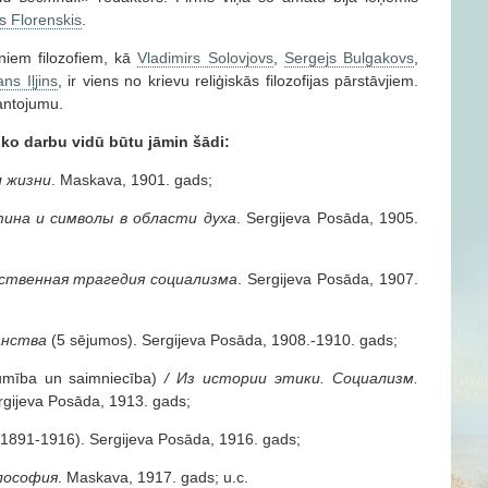
s Florenskis
.
eniem filozofiem, kā
Vladimirs Solovjovs
,
Sergejs Bulgakovs
,
ans Iļjins
, ir viens no krievu reliģiskās filozofijas pārstāvjiem.
mantojumu.
isko darbu vidū būtu jāmin šādi
:
л жизни
. Мaskava, 1901. gads;
ина и символы в области духа
. Sergijeva Posāda, 1905.
вственная трагедия социализма
. Sergijeva Posāda, 1907.
анства
(5 sējumos). Sergijeva Posāda, 1908.-1910. gads;
kumība un saimniecība)
/
Из истории этики. Социализм.
rgijeva Posāda, 1913. gads;
1891-1916). Sergijeva Posāda, 1916. gads;
лософия
. Мaskava, 1917. gads; u.c.