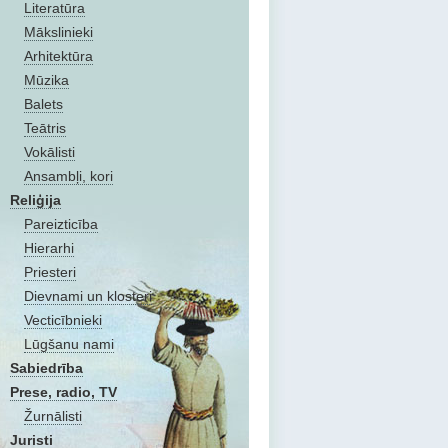
Literatūra
Mākslinieki
Arhitektūra
Mūzika
Balets
Teātris
Vokālisti
Ansambļi, kori
Reliģija
Pareizticība
Hierarhi
Priesteri
Dievnami un klosteri
Vecticībnieki
Lūgšanu nami
Sabiedrība
Prese, radio, TV
Žurnālisti
Juristi