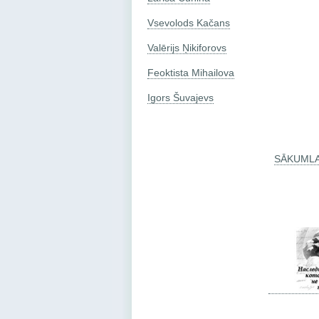
Vsevolods Kačans
Valērijs Ņikiforovs
Feoktista Mihailova
Igors Šuvajevs
SĀKUML