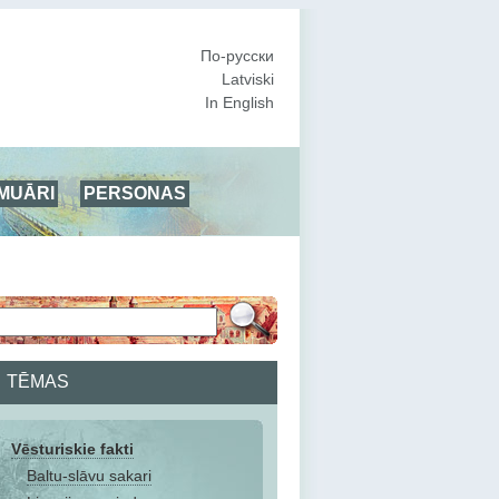
По-русски
Latviski
In English
MUĀRI
PERSONAS
TĒMAS
Vēsturiskie fakti
Baltu-slāvu sakari