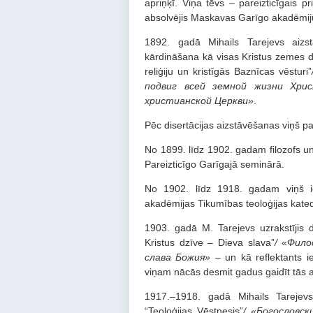
apriņķī. Viņa tēvs – pareizticīgais p
absolvējis Maskavas Garīgo akadēmiju 
1892. gadā Mihails Tarejevs aizstā
kārdināšana kā visas Kristus zemes dz
reliģiju un kristīgās Baznīcas vēsturi”
подвиг всей земной жизни Хри
христианской Церкви»
.
Pēc disertācijas aizstāvēšanas viņš p
No 1899. līdz 1902. gadam filozofs un
Pareizticīgo Garīgajā seminārā.
No 1902. līdz 1918. gadam viņš 
akadēmijas Tikumības teoloģijas kate
1903. gadā M. Tarejevs uzrakstījis do
Kristus dzīve – Dieva slava”
/
«
Фило
слава Божия»
– un kā reflektants ie
viņam nācās desmit gadus gaidīt tās a
1917.–1918. gadā Mihails Tarejev
“Teoloģijas Vēstnesis”
/
«Богословс