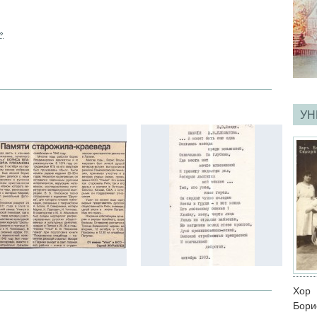
»
УН
Хор
Бори