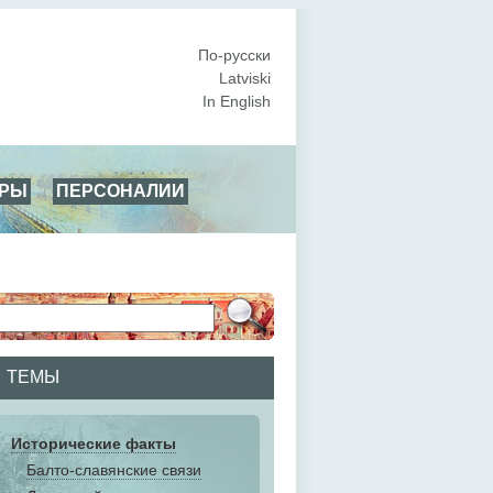
По-русски
Latviski
In English
АРЫ
ПЕРСОНАЛИИ
ТЕМЫ
Исторические факты
Балто-славянские связи