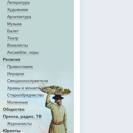
Литература
Художники
Aрхитектура
Музыка
Балет
Театр
Вокалисты
Aнсамбли, хоры
Религия
Православие
Иерархи
Священнослужители
Храмы и монастыри
Старообрядчество
Моленные
Общество
Пресса, радио, ТВ
Журналисты
Юристы