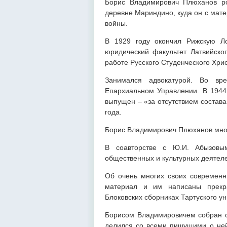
Борис Владимирович Плюханов ро
деревне Мариндино, куда он с мат
войны.
В 1929 году окончил Рижскую Ло
юридический факультет Латвийског
работе Русского Студенческого Хри
Занимался адвокатурой. Во вр
Епархиальном Управлении. В 1944 
выпущен – «за отсутствием состава
года.
Борис Владимирович Плюханов мног
В соавторстве с Ю.И. Абызовы
общественных и культурных деятеле
Об очень многих своих современни
материал и им написаны прекр
Блоковских сборниках Тартуского ун
Борисом Владимировичем собран 
делился со всеми пишущими о ней.