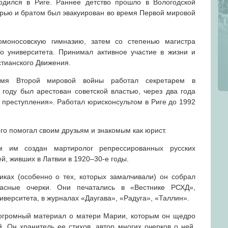
дился в Риге. Раннее детство прошло в Вологодской
ерью и братом был эвакуирован во время Первой мировой
моносовскую гимназию, затем со степенью магистра
о университета. Принимал активное участие в жизни и
стианского Движения.
емя Второй мировой войны работал секретарем в
году был арестован советской властью, через два года
 преступления». Работал юрисконсультом в Риге до 1992
о помогал своим друзьям и знакомым как юрист.
м им создан мартиролог репрессированных русских
й, живших в Латвии в 1920–30-е годы.
ках (особенно о тех, которых замалчивали) он собрал
асные очерки. Они печатались в «Вестнике РСХД»,
иверситета, в журналах «Даугава», «Радуга», «Таллин».
огромный материал о матери Марии, которым он щедро
 Он хранитель ее стихов, автор многих очерков о ней,