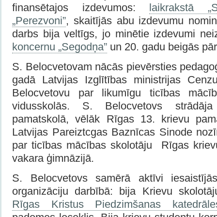
finansētajos izdevumos:
laikrakstā „S
„Perezvoni”
, skaitījās abu izdevumu nomin
darbs bija veltīgs, jo minētie izdevumi nei
koncernu „Segodņa”
un 20. gadu beigās pār
S. Belocvetovam nācās pievērsties pedagoģ
gadā Latvijas Izglītības ministrijas Cenz
Belocvetovu par likumīgu ticības mācīb
vidusskolās. S. Belocvetovs strādāj
pamatskolā, vēlāk Rīgas 13. krievu pam
Latvijas Pareiztcgas Baznīcas Sinode noz
par ticības mācības skolotāju
Rīgas kriev
vakara ģimnāzijā.
S. Belocvetovs samērā aktīvi iesaistījā
organizāciju darbībā: bija Krievu skolotā
Rīgas Kristus Piedzimšanas katedrāle