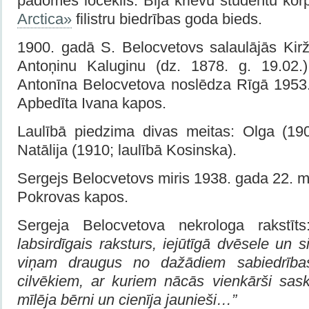
padomes loceklis. Bija krievu studentu kor
Arctica»
filistru biedrības goda bieds.
1900. gadā S. Belocvetovs salaulājās Kirž
Antoņinu Kaluginu (dz. 1878. g. 19.02.
Antonīna Belocvetova noslēdza Rīgā 1953
Apbedīta Ivana kapos.
Laulībā piedzima divas meitas: Olga (190
Natālija (1910; laulībā Kosinska).
Sergejs Belocvetovs miris 1938. gada 22. m
Pokrovas kapos.
Sergeja Belocvetova nekrologa rakstīt
labsirdīgais raksturs, iejūtīgā dvēsele un
viņam draugus no dažādiem sabiedrība
cilvēkiem, ar kuriem nācās vienkārši sask
mīlēja bērni un cienīja jaunieši…”