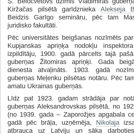
S. Belocvetovs dzimis Vladimiras guberņ
Kiržačas pilsētā garīdznieka
Alekseja B
Beidzis Garīgo semināru, pēc tam Mask
juridisko fakultāti.
Pēc universitātes beigšanas nоzīmēts pa
Kupjanskas apriņķa nodokļu inspektor
izpildītāju, 1900. gadā pārcelts tajā paš
guberņas Žitomiras apriņķi. Gada beig
dienesta atvaļināts. 1903. gadā nozīm
guberņas Meļenku pilsētas notāru. Pēc t
amatu Ukrainas guberņās.
Līdz pat 1923. gadam strādāja par notā
guberņas Aleksandrovskas pilsētā, no 19
(no 1939. gada – Zaporožjes apgabala ce
gadā pēc brāļa, uzņēmēja,
Nikolaja
izsa
atbrauca uz Latviju un sāka darboties 