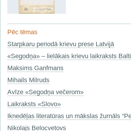
Pēc tēmas
Starpkaru periodā krievu prese Latvijā
«Segodņa» – lielākais krievu laikraksts Balti
Maksims Ganfmans
Mihails Milruds
Avīze «Segodņa večerom»
Laikraksts «Slovo»
Iknedēļas literatūras un mākslas žurnāls “P
Nikolajs Belocvetovs