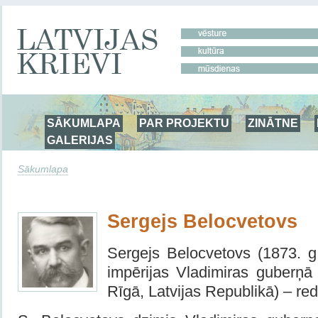
SĀKUMLAPA
PAR PROJEKTU
ZINĀTNE
GALERIJAS
Sākumlapa
Sergejs Belocvetovs
Sergejs Belocvetovs (1873. g.
impērijas Vladimiras guberņā
Rīgā, Latvijas Republikā) – re