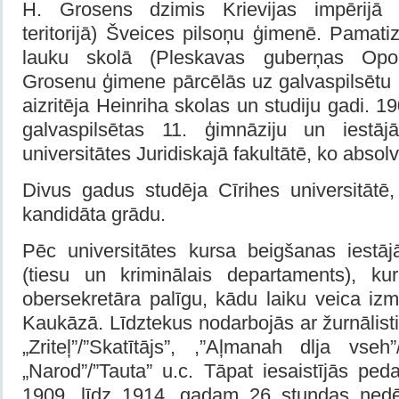
H. Grosens dzimis Krievijas impērijā (
teritorijā) Šveices pilsoņu ģimenē. Pamati
lauku skolā (Pleskavas guberņas Opoč
Grosenu ģimene pārcēlās uz galvaspilsētu 
aizritēja Heinriha skolas un studiju gadi. 
galvaspilsētas 11. ģimnāziju un iestāj
universitātes Juridiskajā fakultātē, ko absol
Divus gadus studēja Cīrihes universitātē
kandidāta grādu.
Pēc universitātes kursa beigšanas iestā
(tiesu un kriminālais departaments), ku
obersekretāra palīgu, kādu laiku veica iz
Kaukāzā. Līdztekus nodarbojās ar žurnālisti
„Zriteļ”/”Skatītājs”, ,”Aļmanah dlja vseh
„Narod”/”Tauta” u.c. Tāpat iesaistījās pe
1909. līdz 1914. gadam 26 stundas nedēļ