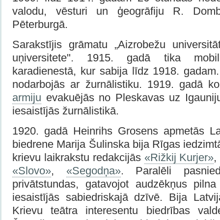
valodu, vēsturi un ģeogrāfiju R. Domb
Pēterburgā.
Sarakstījis grāmatu „Aizrobežu universit
uņiversitete". 1915. gadā tika mobi
karadienestā, kur sabija līdz 1918. gadam
nodarbojās ar žurnālistiku. 1919. gadā 
armiju
evakuējās no Pleskavas uz Igauniju
iesaistījās žurnālistikā.
1920. gadā Heinrihs Grosens apmetās Lat
biedrene Marija Šulinska bija Rīgas iedzimt
krievu laikrakstu redakcijās
«Rižkij Kurjer»
«Slovo»
,
«Segodņa»
. Paralēli pasnie
privātstundas, gatavojot audzēkņus piln
iesaistījās sabiedriskajā dzīvē. Bija Latvi
Krievu teātra interesentu biedrības valde