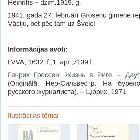
Heinrihs – dzim.1919. g.
1941. gada 27. februārī Grosenu ģimene re
Vāciju, bet pēc tam uz Šveici.
Informācijas avoti:
LVVA, 1632. f.,1. apr.,7139 l.
Генрих Гроссен. Жизнь в Риге. – Дау
(Oriģinālā: Нео-Сильвестр. На бурел
русского журналиста). – Цюрих, 1971.
Ilustrācijas tēmai