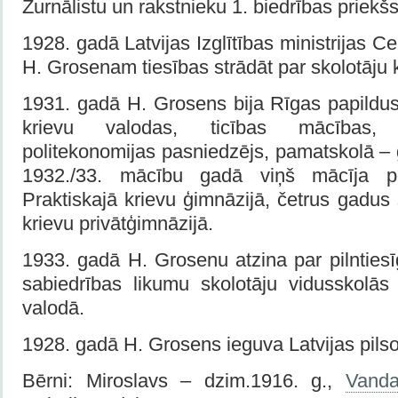
Žurnālistu un rakstnieku 1. biedrības priekš
1928. gadā Latvijas Izglītības ministrijas C
H. Grosenam tiesības strādāt par skolotāju 
1931. gadā H. Grosens bija Rīgas papildu
krievu valodas, ticības mācības,
politekonomijas pasniedzējs, pamatskolā – ģ
1932./33. mācību gadā viņš mācīja po
Praktiskajā krievu ģimnāzijā, četrus gadus
krievu privātģimnāzijā.
1933. gadā H. Grosenu atzina par pilnties
sabiedrības likumu skolotāju vidusskolā
valodā.
1928. gadā H. Grosens ieguva Latvijas pils
Bērni: Miroslavs – dzim.1916. g.,
Vand