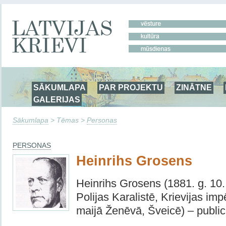
SĀKUMLAPA
PAR PROJEKTU
ZINĀTNE
GALERIJAS
Sākumlapa
> Tēmas >
Personas
PERSONAS
Heinrihs Grosens
Heinrihs Grosens (1881. g. 10
Polijas Karalistē, Krievijas impē
maijā Ženēvā, Šveicē) – publi