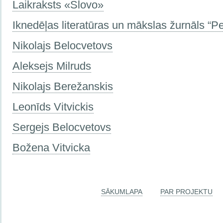
Laikraksts «Slovo»
Iknedēļas literatūras un mākslas žurnāls “P
Nikolajs Belocvetovs
Aleksejs Milruds
Nikolajs Berežanskis
Leonīds Vitvickis
Sergejs Belocvetovs
Božena Vitvicka
SĀKUMLAPA
PAR PROJEKTU