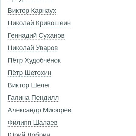
Виктор Карнаух
Николай Кривошеин
Геннадий Суханов
Николай Уваров
Пётр Худобчёнок
Пётр Шетохин
Виктор Шелег
Галина Пендилл
Александр Мисюрёв
Филипп Шалаев
Юрий Добрин