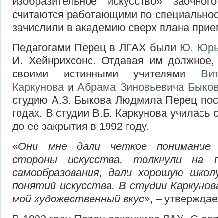
изобразительное искусство» заочно
считаются работающими по специально
зачислили в академию сверх плана прие
Педагогами Перец в ЛГАХ были
Ю. Юрь
И. Хейнрихсонс. Отдавая им должное,
своими истинными учителями
Ви
Каркунова
и
Абрама Зиновьевича Быко
студию А.З. Быкова Людмила Перец по
годах. В студии В.Б. Каркунова училась 
до ее закрытия в 1992 году.
«Они мне дали четкое понимание 
стороны искусства, толкнули на 
самообразования, дали хорошую школ
понятий искусства. В студии Каркуно
мой художественный вкус»
, – утвержда