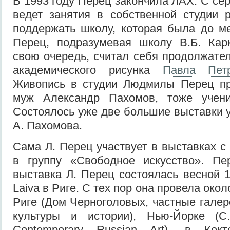
В 1993 году Перец закончила ЛАХ. С се
ведет занятия в собственной студии 
поддержать школу, которая была до ме
Перец, подразумевая школу В.Б. Карк
свою очередь, считал себя продолжате
академического рисунка
Павла Петр
Живопись в студии Людмилы Перец пр
муж Александр Пахомов, тоже учени
Состоялось уже две большие выставки у
А. Пахомова.
Сама Л. Перец участвует в выставках с
в группу «Свободное искусство». Пе
выставка Л. Перец состоялась весной 1
Laiva в Риге. С тех пор она провела око
Риге (Дом Черноголовых, частные галер
культуры и истории), Нью-Йорке (C
Contemporary Russian Art), в Кокт